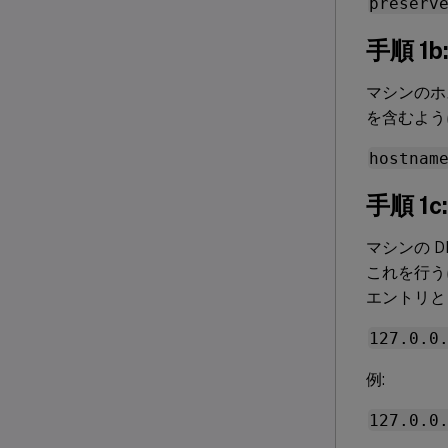
preserv
手順 1
マシンのホ
を含むよう
hostnam
手順 
マシンの 
これを行う
エントリと
127.0.0
例:
127.0.0