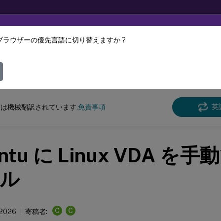
ブラウザーの優先言語に切り替えますか ?
ツは動的に機械翻訳されています。
フィ
クス バーチャル デリバリー エージェント
Linux仮想配信エージェント 2411
英
は機械翻訳されています.
免責事項
ntu に Linux VDA 
ル
C
C
 2026
寄稿者: