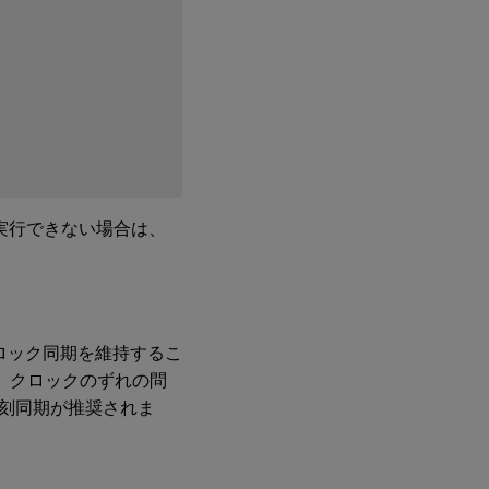
テ
ッ
プ
1j:
そ
の
他
の
パ
ッ
ケ
ー
ジ
を実行できない場合は、
の
イ
ン
ス
ト
ー
ル
確なクロック同期を維持するこ
ると、クロックのずれの問
ス
刻同期が推奨されま
テ
ッ
プ
2: