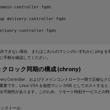
omain
-
controller
-
fqdn

up delivery
-
controller
-
fqdn

elivery
-
controller
-
fqdn

を解決できない場合、またはこれらのマシンのいずれかに ping 
に手順を確認してください。
g: クロック同期の構成 (chrony)
livery Controller、およびドメインコントローラー間で正
要です。Linux VDA を仮想マシン (VM) としてホストす
る可能性があります。このため、リモート時刻サービスとの時
のインストール: