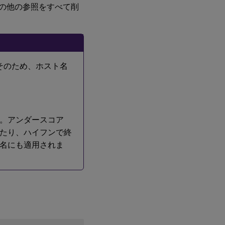
1d:
の他の参照をすべて削
ホ
ス
ト
名
の
確
認
ん。そのため、ホスト名
手順
1e:
マル
チキ
ャス
ト
さい。アンダースコア
DNS
めたり、ハイフンで終
の無
効化
ホスト名にも適用されま
手
順
1f:
名
前
解
決
と