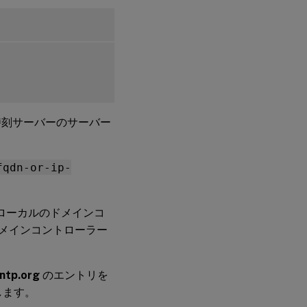
ハ
イ
パ
ー
バ
イ
ザ
ー
の
準
備
時刻サーバーのサーバー
XenServer
fqdn-or-ip-
(旧 Citrix
Hypervisor
™
) での時
刻同期の
、ローカルのドメインコ
修正
y ドメインコントローラー
Microsoft
Hyper-V
での時刻
同期の修
.ntp.org
のエントリを
正
します。
ESX