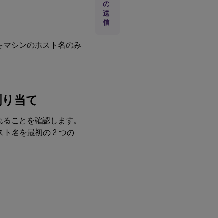
手
の
順
送
1c:
信
ホ
ス
ト
をマシンのホスト名のみ
名
へ
の
ル
ー
プ
バ
割り当て
ッ
ク
ア
されることを確認します。
ド
ト名を最初の 2 つの
レ
ス
の
割
り
当
て
手
順