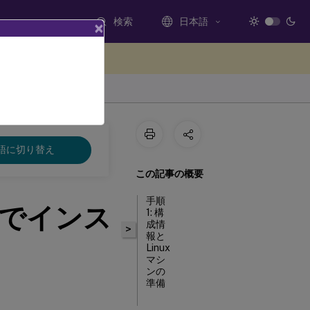
検索
日本語
×
ードバックを提供する
語に切り替え
この記事の概要
手順
を手動でインス
1: 構
成情
>
報と
Linux
マシ
ンの
準備