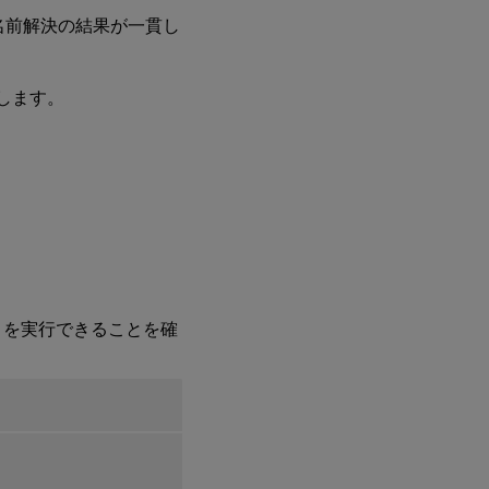
ー
、名前解決の結果が一貫し
タ
ベ
ー
ス
します。
の
イ
ン
ス
ト
ー
ル
と
指
定
ステ
ng を実行できることを確
ップ
1i:
Motif
のイ
ンス
トー
ル
ス