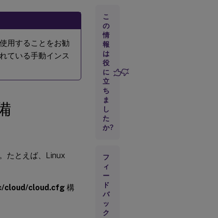
手
順
こ
1a:
の
ネ
情
ッ
使用することをお勧
報
ト
は
ワ
れている手動インス
ー
役
ク
に
構
立
成
ち
の
ま
確
備
認
し
た
か?
手
順
1b:
ホ
とえば、Linux
フ
ス
ィ
ト
ー
名
の
ド
c/cloud/cloud.cfg
構
設
バ
定
ッ
ク