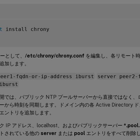
t
 install chrony

ーザーとして、
/etc/chrony/chrony.conf
を編集し、各リモート
追加します。
peer1-fqdn-or-ip-address iburst
server peer2-
iburst
開では、パブリック NTP プールサーバーから直接ではなく
から時刻を同期します。ドメイン内の各 Active Director
エントリを追加します。
 IP アドレス、localhost、およびパブリックサーバー
*.pool
トされている他の
server
または
pool
エントリをすべて削除