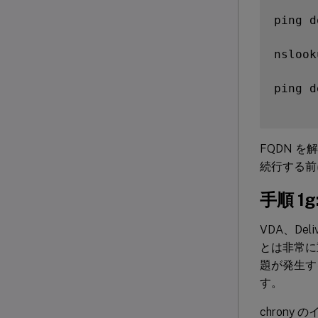
ping d
nslook
ping d
FQDN 
続行する前
手順 1
VDA、De
とは非常に重
題が発生す
す。
chrony 