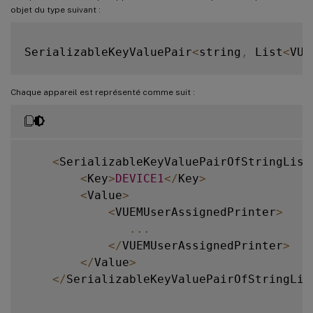
objet du type suivant :
SerializableKeyValuePair
<
string
,
 List
<
VUE
Chaque appareil est représenté comme suit :
<
SerializableKeyValuePairOfStringList
<
Key
>
DEVICE1
<
/
Key
>
<
Value
>
<
VUEMUserAssignedPrinter
>
...
<
/
VUEMUserAssignedPrinter
>
<
/
Value
>
<
/
SerializableKeyValuePairOfStringLis