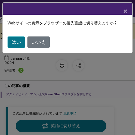
製品ドキュメン
JA
×
ト
Citrix ITSM アダプターサービス
Webサイトの表示をブラウザーの優先言語に切り替えますか ?
カスタムアクティビティ、アクショ
このコンテンツは動的に機械
フィードバックを提供する
翻訳されています。
ン、テーブル
はい
いいえ
January 16,
2024
C
寄稿者:
この記事の概要
アクティビティ：マシン上でPowerShellスクリプトを実行する
この記事は機械翻訳されています.
免責事項
英語に切り替え