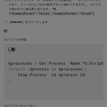
ーター 」フィールドに JSON 形式でキーと値のペアを入力し、スクリプ
ト内のキーに値を割り当てます。
**
例、
{"ExampleParam1":"Value1","ExampleParam2":"Value2"}
［Submit］
をクリックします。
例
スクリプトの内容:
$processes 
=
 Get
-
Process 
-
Name “$
{
ScriptP
foreach
(
$process 
in
 $processes
)
{
    Stop
-
Process 
-
id $process
.
}
スクリプトパラメーター: