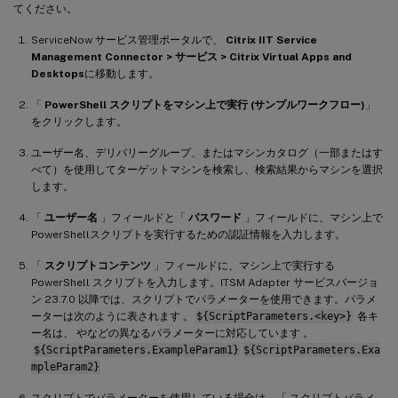
てください。
ServiceNow サービス管理ポータルで、
Citrix IIT Service
Management Connector > サービス > Citrix Virtual Apps and
Desktops
に移動します。
「
PowerShell スクリプトをマシン上で実行 (サンプルワークフロー)
」
をクリックします。
ユーザー名、デリバリーグループ、またはマシンカタログ（一部またはす
べて）を使用してターゲットマシンを検索し、検索結果からマシンを選択
します。
「
ユーザー名
」フィールドと「
パスワード
」フィールドに、マシン上で
PowerShellスクリプトを実行するための認証情報を入力します。
「
スクリプトコンテンツ
」フィールドに、マシン上で実行する
PowerShell スクリプトを入力します。ITSM Adapter サービスバージョ
ン 23.7.0 以降では、スクリプトでパラメーターを使用できます。パラメ
ーターは次のように表されます 。
${ScriptParameters.<key>}
各キ
ー名は、 やなどの異なるパラメーターに対応しています 。
${ScriptParameters.ExampleParam1}
${ScriptParameters.Exa
mpleParam2}
スクリプトでパラメーターを使用している場合は、「 スクリプトパラメ