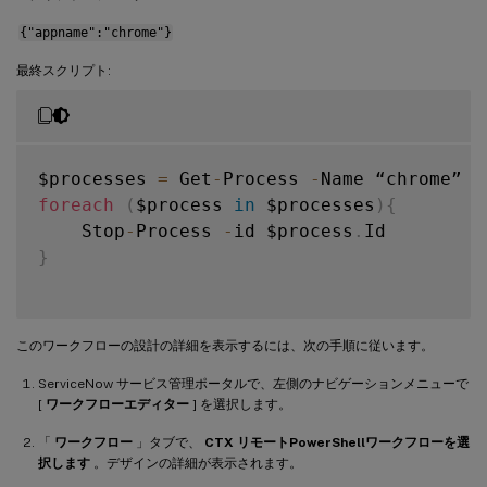
{"appname":"chrome"}
最終スクリプト:
$processes 
=
 Get
-
Process 
-
foreach
(
$process 
in
 $processes
)
{
    Stop
-
Process 
-
id $process
.
}
このワークフローの設計の詳細を表示するには、次の手順に従います。
ServiceNow サービス管理ポータルで、左側のナビゲーションメニューで
[
ワークフローエディター
] を選択します。
「
ワークフロー
」タブで、
CTX リモートPowerShellワークフローを選
択します
。デザインの詳細が表示されます。