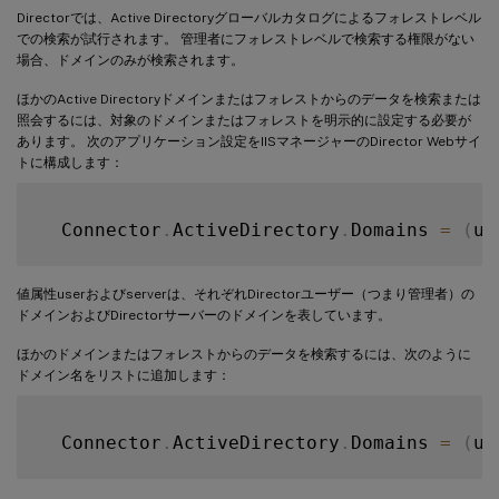
Directorでは、Active Directoryグローバルカタログによるフォレストレベル
での検索が試行されます。 管理者にフォレストレベルで検索する権限がない
場合、ドメインのみが検索されます。
ほかのActive Directoryドメインまたはフォレストからのデータを検索または
照会するには、対象のドメインまたはフォレストを明示的に設定する必要が
あります。 次のアプリケーション設定をIISマネージャーのDirector Webサイ
トに構成します：
  Connector
.
ActiveDirectory
.
Domains 
=
(
us
値属性userおよびserverは、それぞれDirectorユーザー（つまり管理者）の
ドメインおよびDirectorサーバーのドメインを表しています。
ほかのドメインまたはフォレストからのデータを検索するには、次のように
ドメイン名をリストに追加します：
  Connector
.
ActiveDirectory
.
Domains 
=
(
us