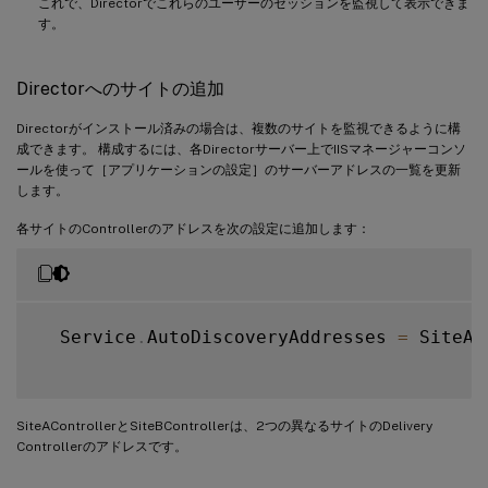
これで、Directorでこれらのユーザーのセッションを監視して表示できま
す。
Directorへのサイトの追加
Directorがインストール済みの場合は、複数のサイトを監視できるように構
成できます。 構成するには、各Directorサーバー上でIISマネージャーコンソ
ールを使って［アプリケーションの設定］のサーバーアドレスの一覧を更新
します。
各サイトのControllerのアドレスを次の設定に追加します：
  Service
.
AutoDiscoveryAddresses 
=
 SiteAC
SiteAControllerとSiteBControllerは、2つの異なるサイトのDelivery
Controllerのアドレスです。