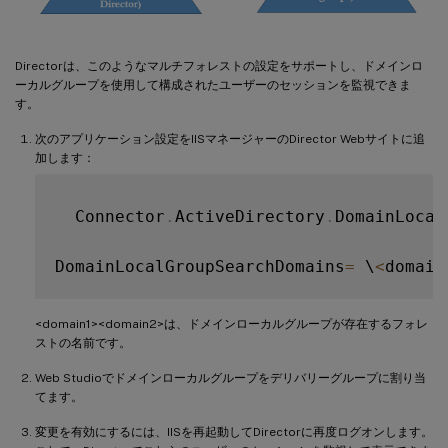
Directorは、このようなマルチフォレストの設定をサポートし、ドメインロ
ーカルグループを使用して構成されたユーザーのセッションを監視できま
す。
次のアプリケーション設定をIISマネージャーのDirector Webサイトに追
加します：
  Connector
.
ActiveDirectory
.
DomainLocal
DomainLocalGroupSearchDomains
=
 \
<
domain
<domain1><domain2>は、ドメインローカルグループが存在するフォレ
ストの名前です。
Web Studioでドメインローカルグループをデリバリーグループに割り当
てます。
変更を有効にするには、IISを再起動してDirectorに再度ログオンします。