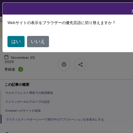
製品ドキュメン
JA
ト
Citrix Virtual Apps and Desktops
7 2511
Director
Webサイトの表示をブラウザーの優先言語に切り替えますか ?
詳細な構成
このコンテンツは動的に機械
フィードバックを提供する
翻訳されています。
はい
いいえ
November 25,
2025
C
寄稿者:
この記事の概要
マルチフォレスト環境での推奨構成
ドメインローカルグループの設定
Directorへのサイトの追加
アクティビティマネージャーで実行中のアプリケーションを非表示にする