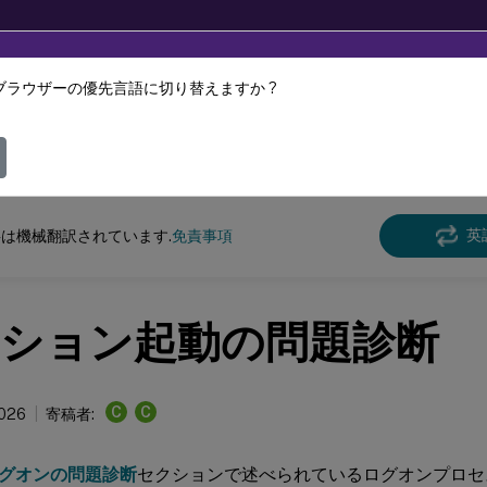
ブラウザーの優先言語に切り替えますか ?
ツは動的に機械翻訳されています。
フィ
Virtual Apps and Desktops
7 2511
Director
英
は機械翻訳されています.
免責事項
ション起動の問題診断
C
C
2026
寄稿者:
グオンの問題診断
セクションで述べられているログオンプロセ