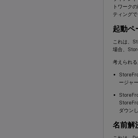
トワークの
ティングで
起動ペー
これは、St
場合、Sto
考えられる
StoreF
ージャ
Store
StoreF
ダウン
名前解決
これは、De