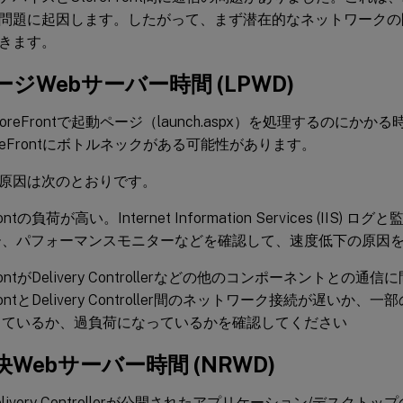
問題に起因します。したがって、まず潜在的なネットワークの
きます。
ジWebサーバー時間 (LPWD)
oreFrontで起動ページ（launch.aspx）を処理するのにかか
reFrontにボトルネックがある可能性があります。
原因は次のとおりです。
rontの負荷が高い。Internet Information Services (II
ー、パフォーマンスモニターなどを確認して、速度低下の原因
FrontがDelivery Controllerなどの他のコンポーネントとの
rontとDelivery Controller間のネットワーク接続が遅いか、一部のDel
しているか、過負荷になっているかを確認してください
Webサーバー時間 (NRWD)
livery Controllerが公開されたアプリケーション/デスクトッ