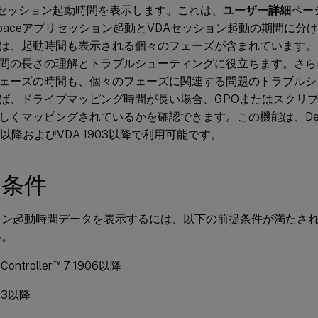
orはセッション起動時間を表示します。これは、
ユーザー詳細
ペー
kspaceアプリセッション起動とVDAセッション起動の期間に分
は、起動時間も表示される個々のフェーズが含まれています。
間の長さの理解とトラブルシューティングに役立ちます。さら
ェーズの時間も、個々のフェーズに関連する問題のトラブルシ
ば、ドライブマッピング時間が長い場合、GPOまたはスクリ
くマッピングされているかを確認できます。この機能は、Delivery 
06以降およびVDA 1903以降で利用可能です。
提条件
ョン起動時間データを表示するには、以下の前提条件が満たさ
い。
™
 Controller
7 1906以降
903以降