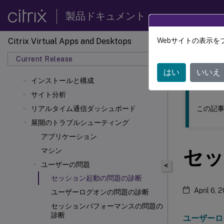
製品ドキュメント
Citrix Virtual Apps and Desktops
Webサイトの表示を
このコンテン
Current Release
Citrix 
はい
いいえ
インストールと構成
サイト分析
この記事
リアルタイム通信ダッシュボード
展開のトラブルシューティング
アプリケーション
セッ
マシン
ユーザーの問題
<
セッション起動の問題の診断
April 6, 
ユーザーログオンの問題の診断
セッションパフォーマンスの問題の
診断
ユーザーロ