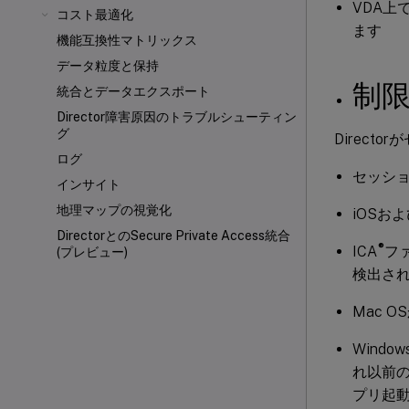
VDA上でC
コスト最適化
ます
機能互換性マトリックス
データ粒度と保持
制
統合とデータエクスポート
Director障害原因のトラブルシューティン
グ
Direc
ログ
セッショ
インサイト
地理マップの視覚化
iOSお
DirectorとのSecure Private Access統合
®
ICA
ファ
(プレビュー)
検出さ
Mac 
Wind
れ以前の
プリ起