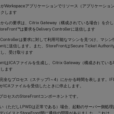
がWorkspaceアプリケーションでリソース（アプリケーシ
ックします
らの要求は、Citrix Gateway（構成されている場合）を介してSt
™
reFront
は要求をDelivery Controllerに送信します
very Controllerは要求に対して利用可能なマシンを見つけ、
Frontに送信します。また、StoreFrontはSecure Ticket Aut
求し、受け取ります
FrontはICAファイルを生成し、Citrix Gateway（構成され
信します
は、完全なプロセス（ステップ1～4）にかかる時間を表します。IF
がICAファイルを受信したときに停止します。
プロセスのStoreFrontコンポーネントです。
が高い（ただしLPWDは正常である）場合、起動のサーバー側処
デバイスとStoreFront間に通信の問題がありました。これは