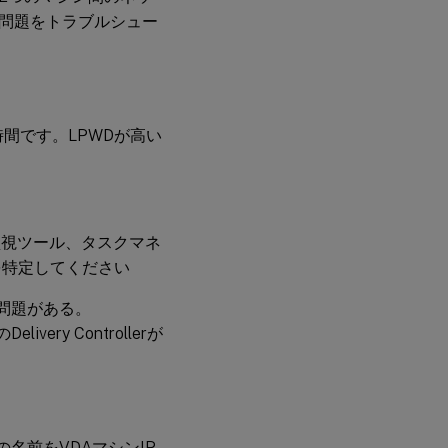
問題をトラブルシュー
る時間です。LPWDが高い
S) ログと監視ツール、タスクマネ
を特定してください
通信に問題がある。
ivery Controllerが
プの名前をVDAマシンIP