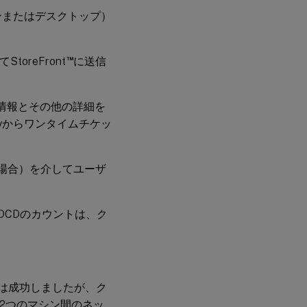
ョンまたはデスクトップ）
™
oreFront
に送信
マシン情報とその他の詳細を
horityからワンタイムチケッ
ている場合）を介してユーザ
DCDのカウントは、ク
理は成功しましたが、ク
、2つのマシン間のネッ