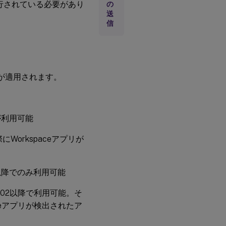
サービスが実行されている必要があり
の
送
信
項が適用されます。
が利用可能
Workspaceアプリが
02以降でのみ利用可能
リ1902以降で利用可能。そ
ceアプリが検出されたア