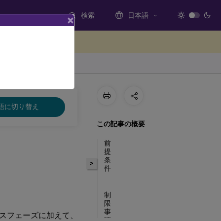
検索
日本語
×
ードバックを提供する
語に切り替え
この記事の概要
前
提
条
>
件
制
限
事
スフェーズに加えて、
項