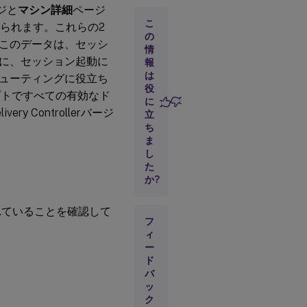
ジと
マシン詳細
ページ
こ
けられます。これらの2
Workspace
の
このデータは、セッシ
アプリセッ
情
ション起動
に、セッション起動に
報
フェーズ
は
ューティングに役立ち
役
プトですべての有効なド
に
VDA
Controllerバージ
立
セッ
ち
ショ
ま
ン起
し
動フ
ェー
た
ズ
か?
れていることを確認して
フ
ィ
ー
ド
バ
ッ
ク