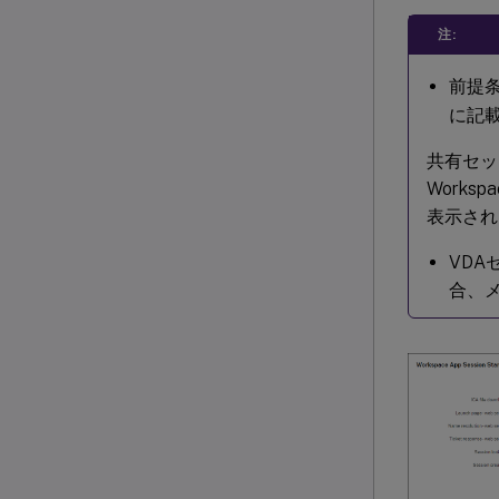
注:
前提
に記載
共有セッ
Work
表示され
VD
合、