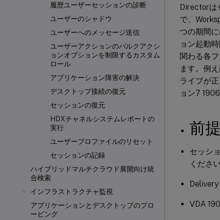
履歴ユーザーセッションの診断
Direct
で、Wor
ユーザーのシャドウ
つの期間に
ユーザーへのメッセージ送信
ョン起動時
ユーザーアクションのバルクアクシ
ョンオプションを制限するカスタム
関わる各フ
ロール
ます。例え
アプリケーション障害の解決
ライブが正し
デスクトップ接続の復元
ョン7 19
セッションの復元
HDXチャネルシステムレポートの
前
実行
ユーザープロファイルのリセット
セッシ
セッションの記録
くださ
ハイブリッドマルチクラウド展開向け統
合検索
Delivery
インフラストラクチャ監視
VDA 1
アプリケーションとデスクトップのプロ
ービング