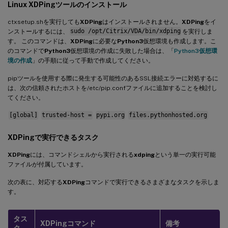
Linux XDPingツールのインストール
ctxsetup.shを実行しても
XDPing
はインストールされません。
XDPing
をイ
ンストールするには、
sudo /opt/Citrix/VDA/bin/xdping
を実行しま
す。 このコマンドは、
XDPing
に必要な
Python3
仮想環境も作成します。こ
のコマンドで
Python3
仮想環境の作成に失敗した場合は、「
Python3仮想環
境の作成
」の手順に従って手動で作成してください。
pipツールを使用する際に発生する可能性のあるSSL接続エラーに対処するに
は、次の信頼されたホストを/etc/pip.confファイルに追加することを検討し
てください。
[global]
trusted-host =
pypi.org
files.pythonhosted.org
XDPingで実行できるタスク
XDPing
には、コマンドシェルから実行される
xdping
という単一の実行可能
ファイルが付属しています。
次の表に、対応する
XDPing
コマンドで実行できるさまざまなタスクを示しま
す。
タス
XDPing
コマンド
備考
ク