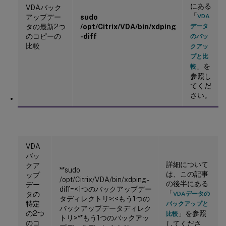
にある
VDAバック
「
VDA
アップデー
sudo
タの最新2つ
/opt/Citrix/VDA/bin/xdping
データ
のコピーの
-diff
のバッ
比較
クアッ
プと比
」を
較
参照し
てくだ
さい。
VDA
バッ
詳細について
クア
**sudo
は、この記事
ップ
/opt/Citrix/VDA/bin/xdping -
の後半にある
デー
diff=<1つのバックアップデー
「
タの
VDAデータの
タディレクトリ>:<もう1つの
特定
バックアップと
バックアップデータディレク
の2つ
」を参照
比較
トリ>**もう1つのバックアッ
のコ
してくださ