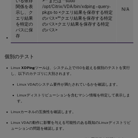
いる依存
>** または **sudo
関係を表
/opt/Citrix/VDA/bin/xdping –query-
N/A
示し、ク
pkgs-to <クエリ結果を保存する特定
エリ結果
のパス>**クエリ結果を保存する特定
を特定の
のパス>クエリ結果を保存する特定
パスに保
のパス>
存
個別のテスト
Linux
XDPing
ツールは、システム上で150を超える個別のテストを実行
し、以下のカテゴリに大別されます。
Linux VDAのシステム要件が満たされているかを確認します。
Linuxディストリビューションを含むマシン情報を特定して表示しま
す。
Linuxカーネルの互換性を確認します。
Linux VDAの動作に影響を与える可能性のある既知のLinuxディストリビ
ューションの問題を確認します。