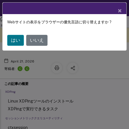
製品ドキュメン
JA
×
ト
リナックス バーチャル デリバリー エージェント
Linux仮想配信エージ
Webサイトの表示をブラウザーの優先言語に切り替えますか ?
トラブルシューティング
ェント 2411
このコンテンツは動的に機械
フィードバックを提供する
翻訳されています。
はい
いいえ
April 21, 2026
C
C
寄稿者:
この記事の概要
XDPing
Linux XDPingツールのインストール
XDPingで実行できるタスク
セッションメトリッククエリユーティリティ
ctxsession