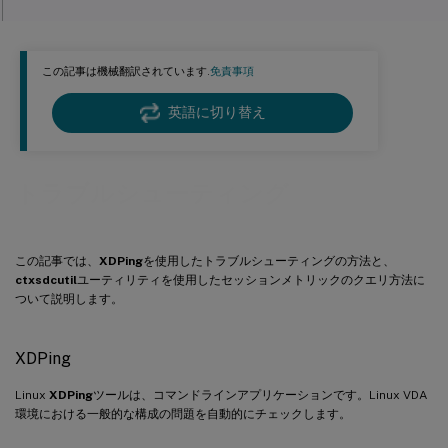
ctxqsession、ctxquser、ctxqfull、ctxquery
ctxsdcutil
この記事は機械翻訳されています.
免責事項
英語に切り替え
トラブルシューティング
この記事では、
XDPing
を使用したトラブルシューティングの方法と、
ctxsdcutil
ユーティリティを使用したセッションメトリックのクエリ方法に
ついて説明します。
XDPing
Linux
XDPing
ツールは、コマンドラインアプリケーションです。Linux VDA
環境における一般的な構成の問題を自動的にチェックします。