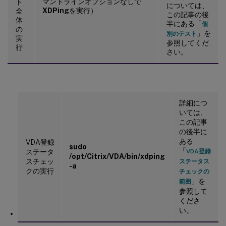
マンドラインオプションなしで
ト
については、
XDPing
を実行）
全
この記事の後
体
半にある「
個
の
」を
別のテスト
実
参照してくだ
行
さい。
詳細につ
いては、
この記事
の後半に
ある
VDA登録
sudo
「
ステータ
VDA登録
/opt/Citrix/VDA/bin/xdping
スチェッ
ステータス
-a
クの実行
チェックの
」を
範囲
参照して
くださ
い。