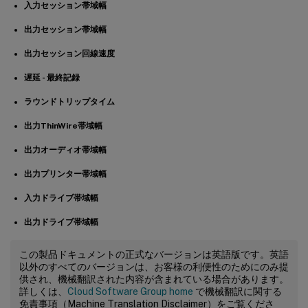
入力セッション帯域幅
出力セッション帯域幅
出力セッション回線速度
遅延 - 最終記録
ラウンドトリップタイム
出力ThinWire帯域幅
出力オーディオ帯域幅
出力プリンター帯域幅
入力ドライブ帯域幅
出力ドライブ帯域幅
この製品ドキュメントの正式なバージョンは英語版です。英語
以外のすべてのバージョンは、お客様の利便性のためにのみ提
供され、機械翻訳された内容が含まれている場合があります。
詳しくは、
Cloud Software Group home
で機械翻訳に関する
免責事項（Machine Translation Disclaimer）をご覧くださ