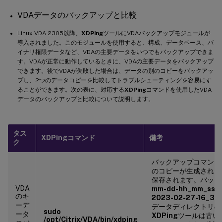
VDAデータのバックアップと比較
Linux VDA 2305以降、
XDPing
ツールにVDAバックアップモジュールが
導入されました。このモジュールを使用すると、構成、データベース、バ
イナリ権限データなど、VDAの主要データをいつでもバックアップできま
す。VDAが正常に動作しているときに、VDAの主要データをバックアップ
できます。後でVDAが失敗した場合は、データの別のコピーをバックアッ
プし、2つのデータコピーを比較してトラブルシューティングを容易にす
ることができます。次の表に、対応する
XDPing
コマンドを使用したVDA
データのバックアップと比較について説明します。
タス
XDPing
コマンド
備考
ク
バックアップコマンド
のコピーが生成され、
保存されます。バック
VDA
mm-dd-hh_mm_ss
形
のキ
2023-02-27-16_31
ーデ
データディレクトリの
sudo
ータ
XDPing
ツールは古い
/opt/Citrix/VDA/bin/xdping