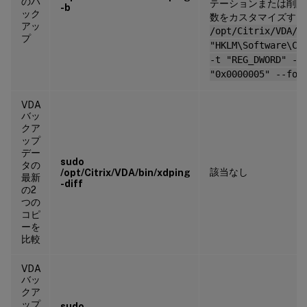
のバ
テーションまたは削除
-b
ック
数をカスタマイズする
アッ
/opt/Citrix/VDA/b
プ
"HKLM\Software\Ci
-t "REG_DWORD" -v
"0x0000005" --for
VDA
バッ
クア
ップ
デー
sudo
タの
該当なし
/opt/Citrix/VDA/bin/xdping
最新
-diff
の2
つの
コピ
ーを
比較
VDA
バッ
クア
ップ
sudo