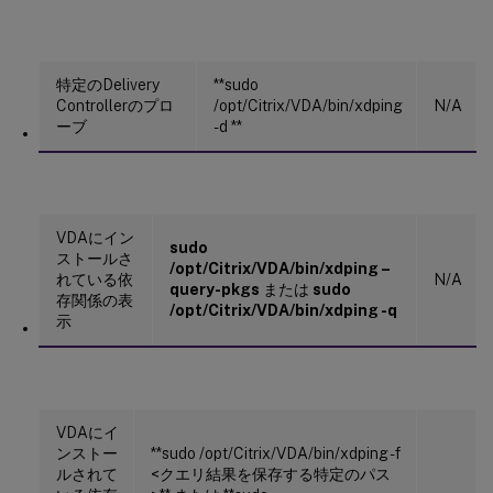
特定のDelivery
**sudo
Controllerのプロ
/opt/Citrix/VDA/bin/xdping
N/A
ーブ
-d
**
VDAにイン
sudo
ストールさ
/opt/Citrix/VDA/bin/xdping –
れている依
N/A
query-pkgs
または
sudo
存関係の表
/opt/Citrix/VDA/bin/xdping -q
示
VDAにイ
ンストー
**sudo /opt/Citrix/VDA/bin/xdping -f
ルされて
<クエリ結果を保存する特定のパス