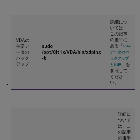
詳細につ
いては、
この記事
の後半に
VDAの
ある「
主要デ
sudo
VDA
ータの
/opt/Citrix/VDA/bin/xdping
データのバ
バック
-b
ックアップ
アップ
」を
と比較
参照して
くださ
い。
詳細に
ついて
は、こ
の記事
の後半