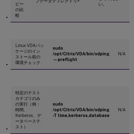
プデータディレクトリ>
ピー
い。
の比
較
Linux VDAパッ
sudo
ケージのイン
/opt/Citrix/VDA/bin/xdping
N/A
ストール前の
—preflight
環境チェック
特定のテスト
カテゴリのみ
の実行（例：
sudo
時間、
/opt/Citrix/VDA/bin/xdping
N/A
Kerberos、デ
-T time,kerberos,database
ータベーステ
スト）