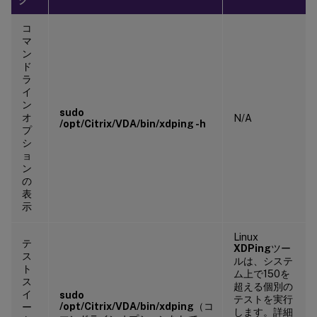
コ
マ
ン
ド
ラ
イ
ン
sudo
オ
N/A
/opt/Citrix/VDA/bin/xdping -h
プ
シ
ョ
ン
の
表
示
Linux
テ
XDPing
ツー
ス
ルは、システ
ト
ム上で150を
ス
超える個別の
イ
sudo
テストを実行
/opt/Citrix/VDA/bin/xdping
（コ
ー
します。詳細