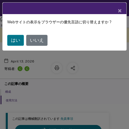
製品ドキュメン
JA
×
ト
リナックス バーチャル デリバリー エージェント
Linux仮想配信エージ
Webサイトの表示をブラウザーの優先言語に切り替えますか ?
複数言語入力のサポート
ェント 2411
このコンテンツは動的に機械
フィードバックを提供する
翻訳されています。
はい
いいえ
April 13, 2026
C
C
寄稿者:
この記事の概要
構成
使用方法
この記事は機械翻訳されています.
免責事項