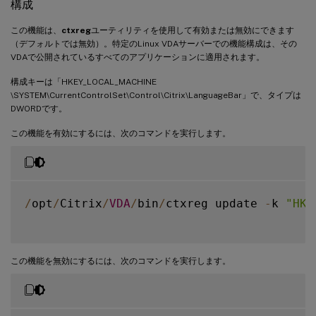
構成
この機能は、
ctxreg
ユーティリティを使用して有効または無効にできます
（デフォルトでは無効）。特定のLinux VDAサーバーでの機能構成は、その
VDAで公開されているすべてのアプリケーションに適用されます。
構成キーは「HKEY_LOCAL_MACHINE
\SYSTEM\CurrentControlSet\Control\Citrix\LanguageBar」で、タイプは
DWORDです。
この機能を有効にするには、次のコマンドを実行します。
/
opt
/
Citrix
/
VDA
/
bin
/
ctxreg update 
-
k 
"HKE
この機能を無効にするには、次のコマンドを実行します。