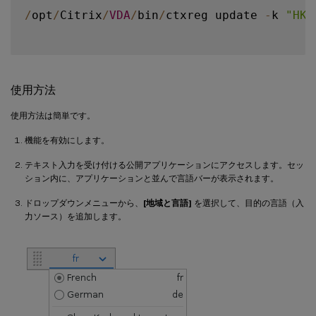
/
opt
/
Citrix
/
VDA
/
bin
/
ctxreg update 
-
k 
"HKE
使用方法
使用方法は簡単です。
機能を有効にします。
テキスト入力を受け付ける公開アプリケーションにアクセスします。セッ
ション内に、アプリケーションと並んで言語バーが表示されます。
ドロップダウンメニューから、
[地域と言語]
を選択して、目的の言語（入
力ソース）を追加します。