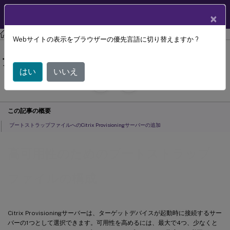
製品ドキュメン
JA
×
ト
Citrix Provisioning
Citrix Provisioning 2402 LTSR
Webサイトの表示をブラウザーの優先言語に切り替えますか ?
高可用性のためのブートストラップフ
ァイルの構成
はい
いいえ
July 29, 2024
C
寄稿者:
この記事の概要
ブートストラップファイルへのCitrix Provisioningサーバーの追加
高可用性のためのブートストラップ
ファイルの構成
Citrix Provisioningサーバーは、ターゲットデバイスが起動時に接続するサー
バーの1つとして選択できます。可用性を高めるには、最大で4つ、少なくと