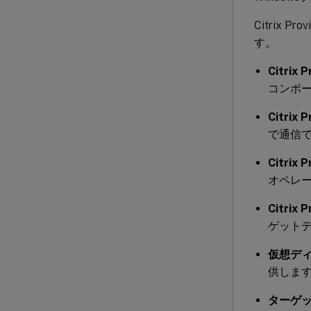
Citrix
す。
Citrix
コンポ
Citri
で通信
Citri
オペレ
Citri
ゲット
仮想デ
供しま
ターゲ