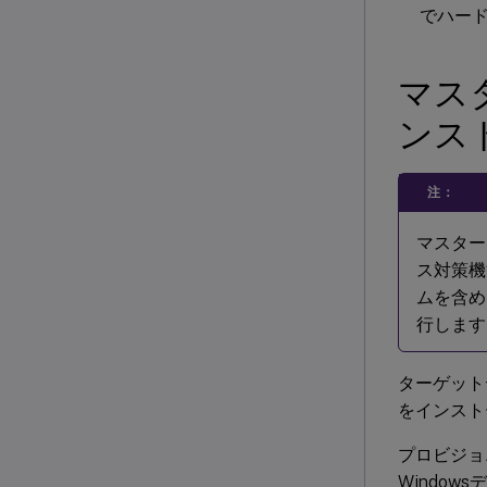
でハー
マス
ンス
注：
マスター
ス対策機
ムを含め
行します
ターゲット
をインスト
プロビジョニ
Windo