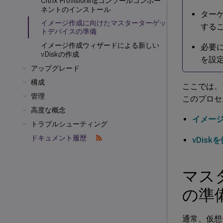
Citrix Provisioningコンソールコンポー
ネントのインストール
ターゲ
イメージ作成に向けたマスターターゲッ
するこ
トデバイスの準備
イメージ作成ウィザードによる新しい
必要
vDiskの作成
を設
アップグレード
構成
ここでは、
管理
このプロセ
高度な概念
イメージ
トラブルシューティング
ドキュメント履歴
vDis
マス
の準
通常、仮想