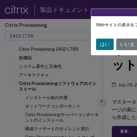
製品ドキュメント
Citrix Provisioning
Webサイトの表示を
Citrix 
2402 LTSR
はい
いいえ
イメ
Citrix Provisioning 2402 LTSR
新機能
ット
システム要件と互換性
アーキテクチャ
Citrix Provisioningソフトウェアのイン
July 29, 
ストール
インストール前の作業
<
マスタータ
ネットワークコンポーネント
ージの基にな
Citrix Provisioningサーバーコンポーネ
ら作成した
ントのインストール
構成ウィザードのサイレント実行
重要：