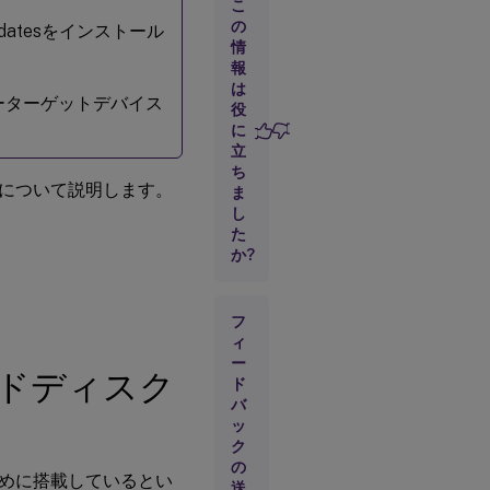
イ
こ
ス
の
atesをインストール
の
情
ハ
報
ー
は
ド
ーターゲットデバイス
役
デ
に
ィ
ス
立
ク
ち
の
について説明します。
ま
準
し
備
た
か?
マス
ター
ター
フ
ゲッ
ィ
トデ
ー
ドディスク
バイ
ド
スの
バ
UEFI
ッ
の構
ク
成
の
めに搭載しているとい
送