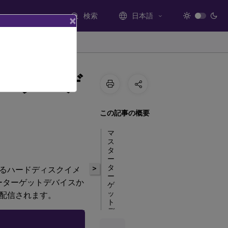
検索
日本語
×
ーターゲ
この記事の概要
マ
ス
タ
ー
タ
>
るハードディスクイメ
ー
スターターゲットデバイスか
ゲ
ッ
配信されます。
ト
デ
バ