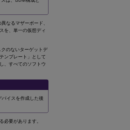
スは、BDM構成と
Citrix
Provisioning
複数の異なるマザーボード、
のターゲッ
トデバイス
スを、単一の仮想ディ
ソフトウェ
アを
Windowsデ
バイスにイ
スクのないターゲットデ
ンストール
テンプレート」として
するには
し、すべてのソフトウ
ットデバイスを作成した後
る必要があります。