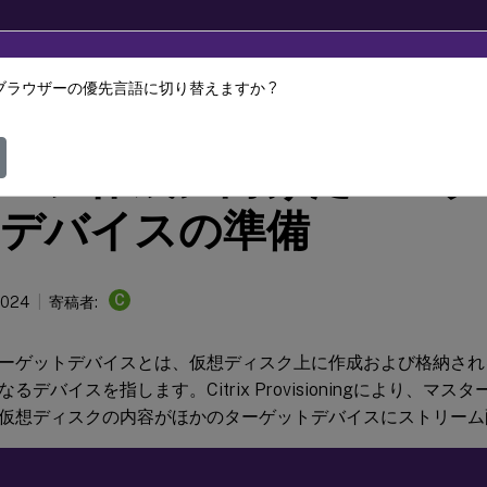
ブラウザーの優先言語に切り替えますか ?
Provisioning
Citrix Provisioning 2402 LTSR
ージ作成に向けたマスタ
デバイスの準備
C
2024
寄稿者:
ーゲットデバイスとは、仮想ディスク上に作成および格納され
るデバイスを指します。Citrix Provisioningにより、マ
仮想ディスクの内容がほかのターゲットデバイスにストリーム