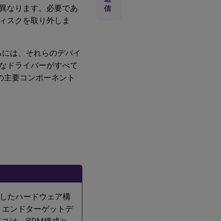
異なります。必要であ
信
マ
ス
ィスクを取り外しま
タ
ー
タ
ー
るには、それらのデバイ
ゲ
なドライバーがすべて
ッ
ト
の主要コンポーネント
デ
バ
イ
ス
ソ
フ
ト
ウ
ェ
ア
の
イ
ン
ス
したハードウェア構
ト
、エンドターゲットデ
ー
ル