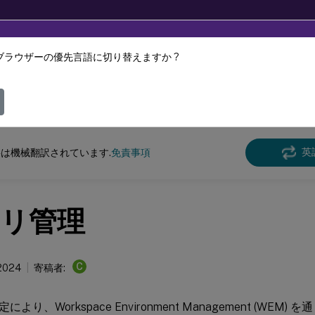
ブラウザーの優先言語に切り替えますか ?
ツは動的に機械翻訳されています。
フィ
スペース環境管理
Workspace Environment Managementサービス
英
は機械翻訳されています.
免責事項
リ管理
C
2024
寄稿者:
より、Workspace Environment Management (WEM