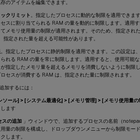
既存のアイテムを編集できます。
ミックリミット
。指定したプロセスに動的な制限を適用できま
セスに割り当てられる RAM の量を動的に制限します。適用
じてメモリ使用量の制限が適用されます。そのため、指定され
は、指定された量を超える可能性があります。
限
。指定したプロセスに静的制限を適用できます。この設定は
られる RAM の量を常に制限します。適用すると、使用可能
スが指定したメモリ量を超えるメモリを消費しないように制限
ロセスが消費する RAM は、指定された量に制限されます。
追加するには：
ソール] > [システム最適化] > [メモリ管理] > [メモリ使用量
クします
セスの追加
」ウィンドウで、追加するプロセスの名前（notepad
使用量の制限を構成し、ドロップダウンメニューから制限モー
ックします。