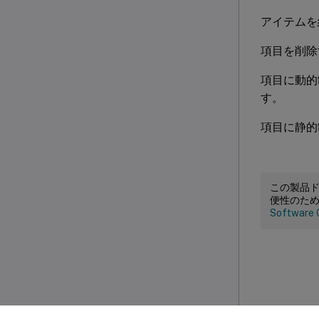
アイテムを
項目を削除
項目に動的
す。
項目に静的
この製品
便性のた
Software 