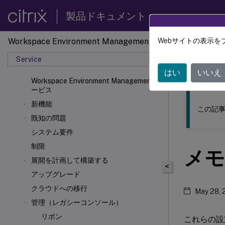
製品ドキュメント
Workspace Environment Management
Webサイトの表示を
このコンテン
Service
ワーク
はい
いいえ
Workspace Environment Managementサ
ービス
新機能
この記事
既知の問題
システム要件
制限
メモ
展開を計画して構築する
<
アップグレード
クラウドへの移行
May 28, 
管理（レガシーコンソール）
リボン
これらの設定に