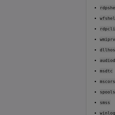
rdpsh
wfshe
rdpcl
wmipr
dllho
audio
msdtc
mscor
spool
smss
winlo