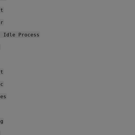
st
gr
m Idle Process
m
it
ec
ces
ng
v