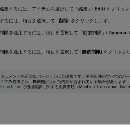
編集するには、アイテムを選択して「編集」(
Edit
) をクリッ
するには、項目を選択して [
削除
] をクリックします。
制限を適用するには、項目を選択して「動的制限」(
Dynamic 
制限を適用するには、項目を選択して [
静的制限
] をクリック
ドキュメントの正式なバージョンは英語版です。英語以外のすべてのバ
めにのみ提供され、機械翻訳された内容が含まれている場合があります
Group home
で機械翻訳に関する免責事項（Machine Translation Dis