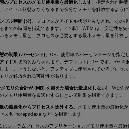
態のプロセスのメモリ使用量を最適化します
。指定された時間
、アイドル状態がなくなるまで余分なメモリを解放するように
ンプル時間 (分)
。プロセスがアイドル状態とみなされ、その後
るまでの時間を指定できます。この間、WEM は、安定性を失
いるメモリ量と、プロセスが必要とする最小メモリ量を計算し
。
態の制限 (パーセント)
。CPU 使用率のパーセンテージを指定
アイドル状態とみなされます。デフォルトは 1% です。5% 
します。そうしないと、アクティブに使用されているプロセス
モリが解放される可能性があります。
メモリの合計が (MB) を超えた場合は最適化しない]
。WEM 
のメモリ使用量を最適化するしきい値制限を指定できます。
量の最適化からプロセスを除外する
。メモリ使用量の最適化か
名 (notepad.exe など) を指定します。
、次のシステムプロセスのアプリケーションメモリ使用量を最適