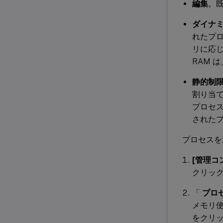
編集
。
ダイナ
れたプロ
リに応
RAM 
静的制
割り当て
プロセ
されたプ
プロセスを
[管理コン
クリッ
「
プロ
メモリ
をクリ