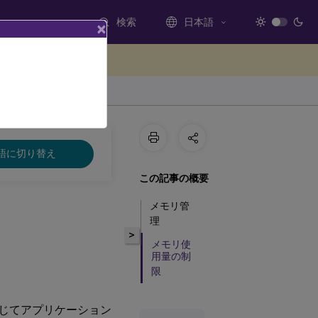
検索
日本語
×
ードバックを提供する
語に切り替え
この記事の概要
メモリ管
理
>
メモリ使
用量の制
限
) を通じてアプリケーション