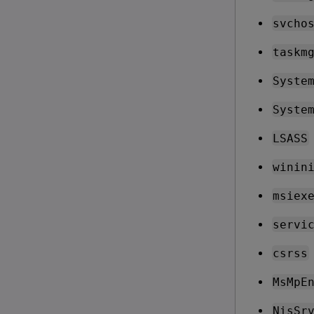
svcho
taskm
Syste
Syste
LSASS
winin
msiex
servi
csrss
MsMpE
NisSr