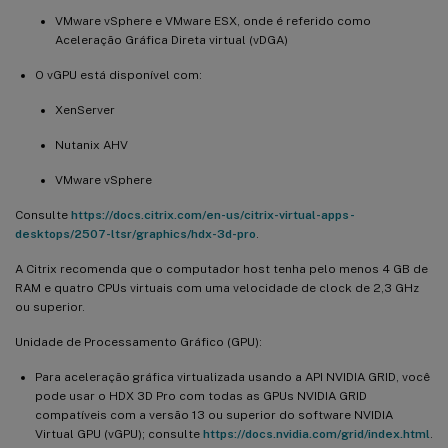
VMware vSphere e VMware ESX, onde é referido como
Aceleração Gráfica Direta virtual (vDGA)
O vGPU está disponível com:
XenServer
Nutanix AHV
VMware vSphere
Consulte
https://docs.citrix.com/en-us/citrix-virtual-apps-
desktops/2507-ltsr/graphics/hdx-3d-pro
.
A Citrix recomenda que o computador host tenha pelo menos 4 GB de
RAM e quatro CPUs virtuais com uma velocidade de clock de 2,3 GHz
ou superior.
Unidade de Processamento Gráfico (GPU):
Para aceleração gráfica virtualizada usando a API NVIDIA GRID, você
pode usar o HDX 3D Pro com todas as GPUs NVIDIA GRID
compatíveis com a versão 13 ou superior do software NVIDIA
Virtual GPU (vGPU); consulte
https://docs.nvidia.com/grid/index.html
.