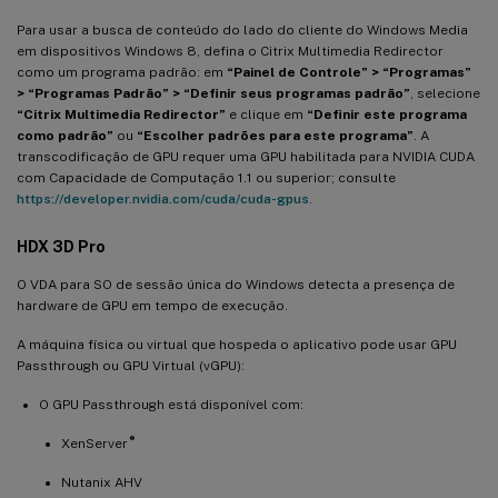
Para usar a busca de conteúdo do lado do cliente do Windows Media
em dispositivos Windows 8, defina o Citrix Multimedia Redirector
como um programa padrão: em
“Painel de Controle” > “Programas”
> “Programas Padrão” > “Definir seus programas padrão”
, selecione
“Citrix Multimedia Redirector”
e clique em
“Definir este programa
como padrão”
ou
“Escolher padrões para este programa”
. A
transcodificação de GPU requer uma GPU habilitada para NVIDIA CUDA
com Capacidade de Computação 1.1 ou superior; consulte
https://developer.nvidia.com/cuda/cuda-gpus
.
HDX 3D Pro
O VDA para SO de sessão única do Windows detecta a presença de
hardware de GPU em tempo de execução.
A máquina física ou virtual que hospeda o aplicativo pode usar GPU
Passthrough ou GPU Virtual (vGPU):
O GPU Passthrough está disponível com:
®
XenServer
Nutanix AHV