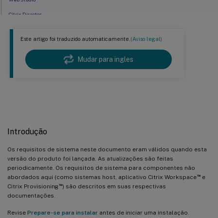
Citrix Director
Virtual Delivery Agent (VDA) para SO de sessão única
Este artigo foi traduzido automaticamente.
(Aviso legal)
Virtual Delivery Agent (VDA) para SO de múltiplas sessões
Hosts / recursos de virtualização
Mudar para ingles
Níveis funcionais do Active Directory
HDX
Requisitos do sistema
Universal Print Server
Outros
Introdução
Os requisitos de sistema neste documento eram válidos quando esta
versão do produto foi lançada. As atualizações são feitas
periodicamente. Os requisitos de sistema para componentes não
™
abordados aqui (como sistemas host, aplicativo Citrix Workspace
e
™
Citrix Provisioning
) são descritos em suas respectivas
documentações.
Revise
Prepare-se para instalar
antes de iniciar uma instalação.