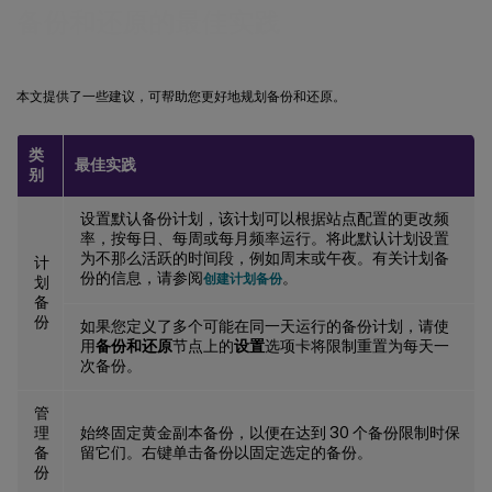
备份和还原的最佳实践
本文提供了一些建议，可帮助您更好地规划备份和还原。
类
最佳实践
别
设置默认备份计划，该计划可以根据站点配置的更改频
率，按每日、每周或每月频率运行。将此默认计划设置
为不那么活跃的时间段，例如周末或午夜。有关计划备
计
份的信息，请参阅
。
创建计划备份
划
备
份
如果您定义了多个可能在同一天运行的备份计划，请使
用
备份和还原
节点上的
设置
选项卡将限制重置为每天一
次备份。
管
理
始终固定黄金副本备份，以便在达到 30 个备份限制时保
备
留它们。右键单击备份以固定选定的备份。
份