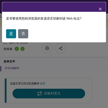
ZH
产品文档
×
Citrix Virtual Apps and Desktops
7 2511
是否要使用您的浏览器的首选语言切换到该 Web 站点?
备份和还原的最佳实践
此内容已经过机器动态翻译。
在此处提供反馈
是
否
April 8, 2026
C
C
投稿者:
在本文中
常见问题解答
这篇文章已经过机器翻译.
放弃
切换到英文