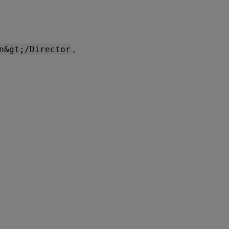
n&gt;/Director
。