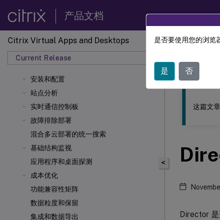
产品文档
Citrix Virtual Apps and Desktops
是否要使用您的浏览器
此内容已经过
Current Release
Citrix 
是
否
安装和配置
站点分析
这篇文章
实时通信控制板
故障排除部署
混合多云部署的统一搜索
Dire
基础结构监视
应用程序和桌面探测
<
成本优化
Novembe
功能兼容性矩阵
数据粒度和保留
Director
集成和数据导出