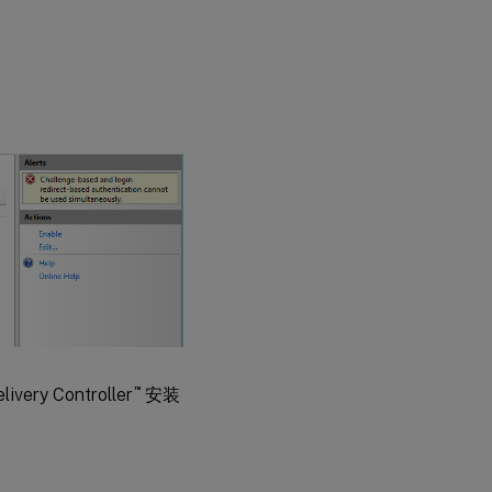
™
ery Controller
安装