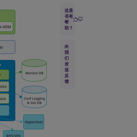
这是
将
否有
Director
帮
与集成
助？
Windows
身份验证
结合使用
向
我
们
界
面
发
视
送
图
反
馈
Pendo
收集使
用数据
新
增
功
能