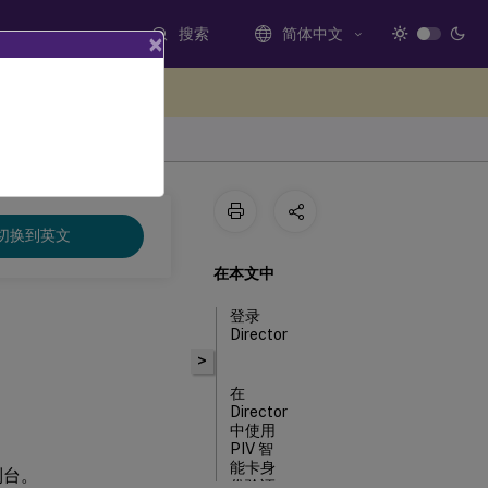
搜索
简体中文
×
处提供反馈
切换到英文
在本文中
登录
Director
>
在
Director
中使用
PIV 智
能卡身
控制台。
份验证