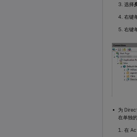
选择
右键
右键
为 Direc
在单独
在 Ac