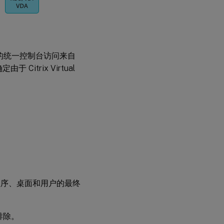
指
南
参
考
文
ector 的统一控制台访问来自
章
 Citrix Virtual
相
关
产
品
中
的
新
增
功
能
 的虚拟应用程序、桌面和用户的最终
排除。