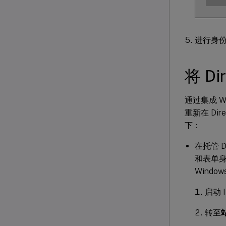
进行身份验
将 D
通过集成 W
重新在 Dir
下：
在托管 D
和表单身
Wind
启动 
转至