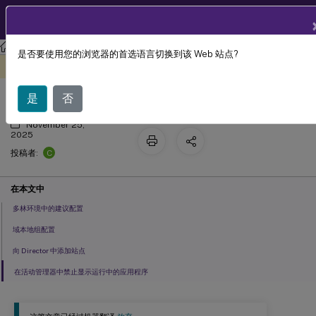
ZH
产品文档
Citrix Virtual Apps and Desktops
7 2511
Director
是否要使用您的浏览器的首选语言切换到该 Web 站点?
高级配置
此内容已经过机器动态翻译。
在此处提供反馈
是
否
November 25,
2025
C
投稿者:
在本文中
多林环境中的建议配置
域本地组配置
向 Director 中添加站点
在活动管理器中禁止显示运行中的应用程序