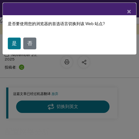
ZH
产品文档
×
Citrix Virtual Apps and Desktops
7 2511
Director
是否要使用您的浏览器的首选语言切换到该 Web 站点?
配置网络分析
此内容已经过机器动态翻译。
在此处提供反馈
是
否
November 25,
2025
C
投稿者:
这篇文章已经过机器翻译.
放弃
切换到英文
配置网络分析