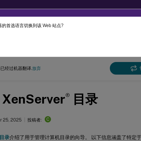
的首选语言切换到该 Web 站点?
机器动态翻译。
在此
Virtual Apps and Desktops
7 2511
已经过机器翻译.
放弃
®
XenServer
目录
C
r 25, 2025
投稿者:
目录
介绍了用于管理计算机目录的向导。 以下信息涵盖了特定于 Xe