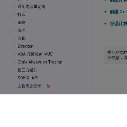
通用内容重定向
创建 Xen
打印
策略
管理计
管理
监视
Director
本产品文
VDA 升级服务 (VUS)
细信息，
Citrix Always on Tracing
第三方通知
SDK 和 API
文档历史记录