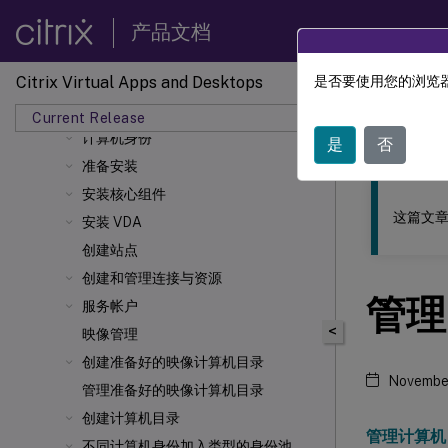
新增功能
产品文档
系统要求
Citrix Virtual Apps and Desktops
是否要使用您的浏览器
技术概述
此内容已经过
安装和配置
Current Release
Citrix 
计算机身份
是
否
准备安装
安装核心组件
这篇文章
安装 VDA
创建站点
创建和管理连接与资源
管理 
服务帐户
<
映像管理
创建准备好的映像计算机目录
Novembe
管理准备好的映像计算机目录
创建计算机目录
管理计算机
不同计算机身份加入类型的身份池