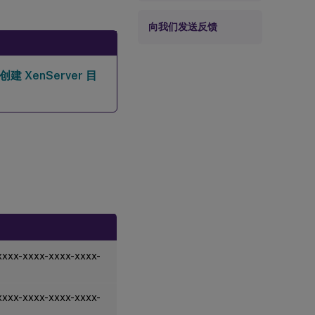
向我们发送反馈
创建 XenServer 目
xxxxx-xxxx-xxxx-xxxx-
xxxxx-xxxx-xxxx-xxxx-