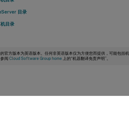
Server 目录
算机目录
档的官方版本为英语版本。任何非英语版本仅为方便您而提供，可能包括
请参阅
Cloud Software Group home
上的“机器翻译免责声明”。
站点反馈
|