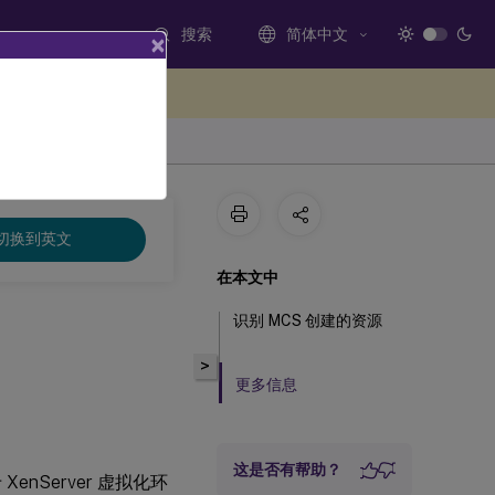
搜索
简体中文
×
处提供反馈
切换到英文
在本文中
识别 MCS 创建的资源
>
更多信息
这是否有帮助？
nServer 虚拟化环