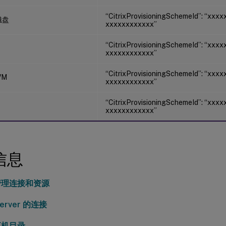
“CitrixProvisioningSchemeId”: “xxx
磁盘
xxxxxxxxxxxx”
“CitrixProvisioningSchemeId”: “xxx
xxxxxxxxxxxx”
“CitrixProvisioningSchemeId”: “xxx
VM
xxxxxxxxxxxx”
“CitrixProvisioningSchemeId”: “xxx
xxxxxxxxxxxx”
信息
管理连接和资源
erver 的连接
算机目录