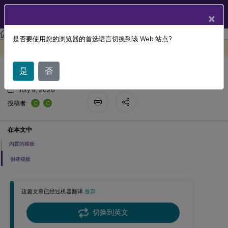
ZH
产品文档
×
Citrix Virtual Apps and Desktops
7 2511
是否要使用您的浏览器的首选语言切换到该 Web 站点?
创建模板
此内容已经过机器动态翻译。
在此处提供反馈
是
否
July 9, 2026
C
C
投稿者:
在本文中
内置的模板
创建模板
这篇文章已经过机器翻译.
放弃
切换到英文