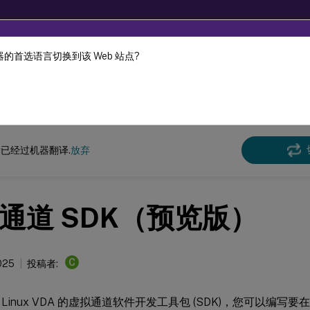
的首选语言切换到该 Web 站点?
机器动态翻译。
在此
x 虚拟投递代理
Linux 虚拟投递代理 2407
已经过机器翻译.
放弃
通道 SDK（预览版）
C
025
投稿者:
Linux VDA 的虚拟通道软件开发工具包 (SDK)，您可以编写要