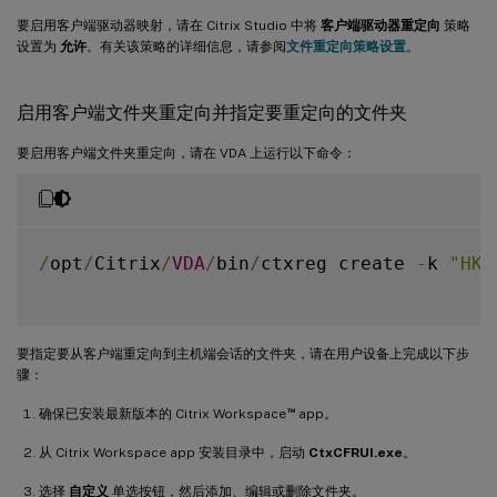
要启用客户端驱动器映射，请在 Citrix Studio 中将
客户端驱动器重定向
策略
设置为
允许
。有关该策略的详细信息，请参阅
文件重定向策略设置
。
启用客户端文件夹重定向并指定要重定向的文件夹
要启用客户端文件夹重定向，请在 VDA 上运行以下命令：
/
opt
/
Citrix
/
VDA
/
bin
/
ctxreg create 
-
k 
"HKL
要指定要从客户端重定向到主机端会话的文件夹，请在用户设备上完成以下步
骤：
™
确保已安装最新版本的 Citrix Workspace
app。
从 Citrix Workspace app 安装目录中，启动
CtxCFRUI.exe
。
选择
自定义
单选按钮，然后添加、编辑或删除文件夹。