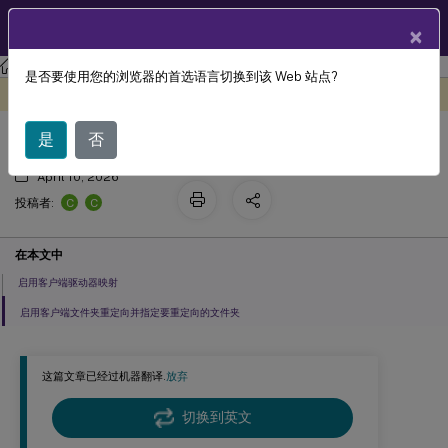
ZH
产品文档
×
Linux 虚拟投递代理
Linux 虚拟投递代理 2407
是否要使用您的浏览器的首选语言切换到该 Web 站点?
客户端驱动器映射
此内容已经过机器动态翻译。
在此处提供反馈
是
否
April 10, 2026
C
C
投稿者:
在本文中
启用客户端驱动器映射
启用客户端文件夹重定向并指定要重定向的文件夹
这篇文章已经过机器翻译.
放弃
切换到英文