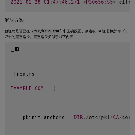
2021
-
01
-
28
01
:
47
:
46.271
<
P30656
:
S5
>
 citri
2021
-
01
-
28
01
:
47
:
46.271
<
P30656
:
S5
>
 citri
解决方案
2021
-
01
-
28
01
:
47
:
46.271
<
P30656
:
S5
>
 citri
验证您是否已在
/etc/krb5.conf
中正确设置了存储根 CA 证书和所有中间
证书的完整路径。完整路径类似于以下内容：
2021
-
01
-
28
01
:
47
:
46.271
<
P30656
:
S5
>
 citri
2021
-
01
-
28
01
:
47
:
48.060
<
P30656
:
S5
>
 citri
[
realms
]
EXAMPLE
.
COM
=
{
...
...
    pkinit_anchors 
=
DIR
:
/
etc
/
pki
/
CA
/
cert
...
...