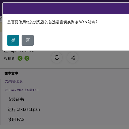
ZH
产品文档
Linux 虚拟投递代理
Linux Virtual Delivery Agent 2411
是否要使用您的浏览器的首选语言切换到该 Web 站点?
联合身份验证服务
此内容已经过机器动态翻译。
在此处提供反馈
是
否
April 21, 2026
C
C
投稿者:
在本文中
支持的发行版
在 Linux VDA 上配置 FAS
安装证书
运行 ctxfascfg.sh
禁用 FAS
限制