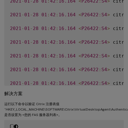
2021
-
01
-
28
01
:
42
:
16.164
<
P26422
:
S4
>
 citri
2021
-
01
-
28
01
:
42
:
16.164
<
P26422
:
S4
>
 citri
2021
-
01
-
28
01
:
42
:
16.164
<
P26422
:
S4
>
 citri
2021
-
01
-
28
01
:
42
:
16.164
<
P26422
:
S4
>
 citri
2021
-
01
-
28
01
:
42
:
16.164
<
P26422
:
S4
>
 citri
2021
-
01
-
28
01
:
42
:
16.164
<
P26422
:
S4
>
 citri
2021
-
01
-
28
01
:
42
:
16.164
<
P26422
:
S4
>
 citri
解决方案
运行以下命令以验证 Citrix 注册表值
“HKEY_LOCAL_MACHINE\SOFTWARE\Citrix\VirtualDesktopAgent\Authenticat
是否设置为 <您的 FAS 服务器列表>。