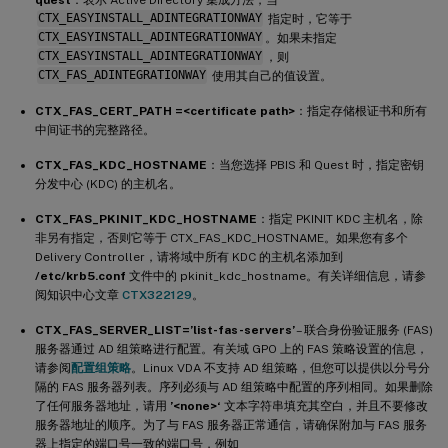
CTX_EASYINSTALL_ADINTEGRATIONWAY
指定时，它等于
CTX_EASYINSTALL_ADINTEGRATIONWAY
。如果未指定
CTX_EASYINSTALL_ADINTEGRATIONWAY
，则
CTX_FAS_ADINTEGRATIONWAY
使用其自己的值设置。
CTX_FAS_CERT_PATH =<certificate path>
：指定存储根证书和所有
中间证书的完整路径。
CTX_FAS_KDC_HOSTNAME
：当您选择 PBIS 和 Quest 时，指定密钥
分发中心 (KDC) 的主机名。
CTX_FAS_PKINIT_KDC_HOSTNAME
：指定 PKINIT KDC 主机名，除
非另有指定，否则它等于 CTX_FAS_KDC_HOSTNAME。如果您有多个
Delivery Controller，请将域中所有 KDC 的主机名添加到
/etc/krb5.conf
文件中的 pkinit_kdc_hostname。有关详细信息，请参
阅知识中心文章
CTX322129
。
CTX_FAS_SERVER_LIST=’list-fas-servers’
– 联合身份验证服务 (FAS)
服务器通过 AD 组策略进行配置。有关域 GPO 上的 FAS 策略设置的信息，
请参阅
配置组策略
。Linux VDA 不支持 AD 组策略，但您可以提供以分号分
隔的 FAS 服务器列表。序列必须与 AD 组策略中配置的序列相同。如果删除
了任何服务器地址，请用
’<none>‘
文本字符串填充其空白，并且不要修改
服务器地址的顺序。为了与 FAS 服务器正常通信，请确保附加与 FAS 服务
器上指定的端口号一致的端口号，例如