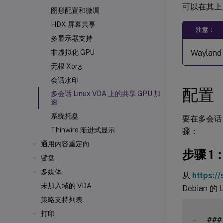
可以在其上启
图形配置和微调
HDX 屏幕共享
注意：
多显示器支持
Wayla
非虚拟化 GPU
无根 Xorg
会话水印
配置
多会话 Linux VDA 上的共享 GPU 加
速
系统托盘
要在多会话 
Thinwire 渐进式显示
骤：
通用内容重定向
步骤 1：
键盘
多媒体
从
https://
未加入域的 VDA
Debian 的
策略支持列表
打印
-
  ##