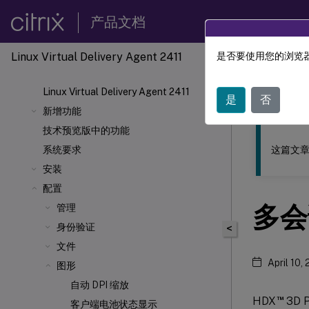
产品文档
Linux Virtual Delivery Agent 2411
是否要使用您的浏览器
此内容已经过
Linux Virtual Delivery Agent 2411
Linu
是
否
新增功能
技术预览版中的功能
这篇文章
系统要求
安装
配置
多会话
管理
身份验证
<
文件
April 10,
图形
自动 DPI 缩放
™
HDX
3D 
客户端电池状态显示