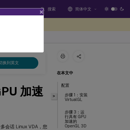
搜索
简体中文
×
处提供反馈
切换到英文
在本文中
配置
GPU 加速
步骤 1：安装
>
VirtualGL
步骤 3：运
行具有 GPU
加速的
OpenGL 3D
多会话 Linux VDA，您