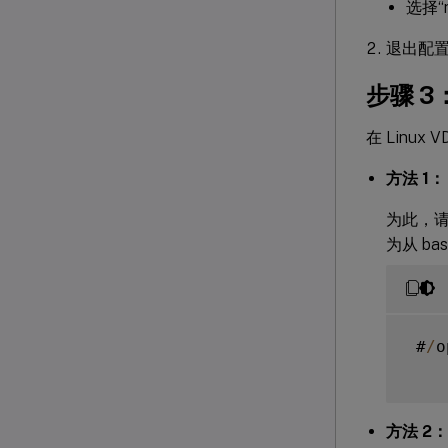
选择“
退出配置
步骤 3
在 Linux
方法 1：
为此，请在
为从 ba
 #
/
o
方法 2：