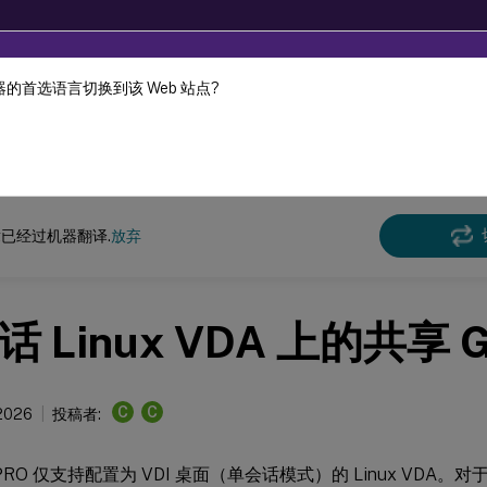
的首选语言切换到该 Web 站点?
机器动态翻译。
在此
x 虚拟投递代理
Linux Virtual Delivery Agent 2411
已经过机器翻译.
放弃
 Linux VDA 上的共享 
C
C
 2026
投稿者:
PRO 仅支持配置为 VDI 桌面（单会话模式）的 Linux VDA。对于