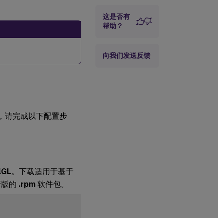
应用程序
这是否有
帮助？
限制
可伸缩性
向我们发送反馈
用程序，请完成以下配置步
lGL
。下载适用于基于
发行版的
.rpm
软件包。