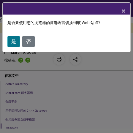
ZH
产品文档
×
StoreFront
StoreFront
2203
是否要使用您的浏览器的首选语言切换到该 Web 站点?
规划 StoreFront 部署
此内容已经过机器动态翻译。
在此处提供反馈
是
否
March 9, 2026
C
C
投稿者:
在本文中
Active Directory
StoreFront 服务器组
负载平衡
用于远程访问的 Citrix Gateway
全局服务器负载平衡器
用户访问