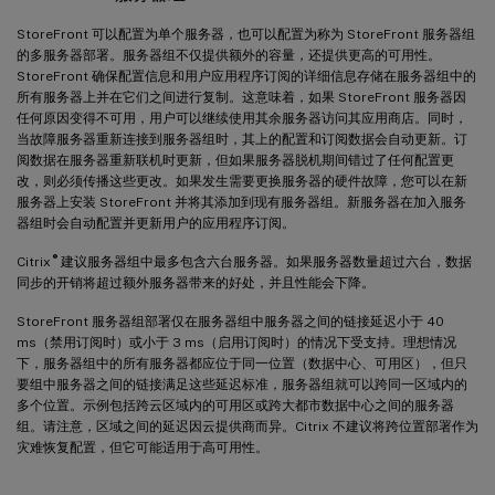
StoreFront 可以配置为单个服务器，也可以配置为称为 StoreFront 服务器组
的多服务器部署。服务器组不仅提供额外的容量，还提供更高的可用性。
StoreFront 确保配置信息和用户应用程序订阅的详细信息存储在服务器组中的
所有服务器上并在它们之间进行复制。这意味着，如果 StoreFront 服务器因
任何原因变得不可用，用户可以继续使用其余服务器访问其应用商店。同时，
当故障服务器重新连接到服务器组时，其上的配置和订阅数据会自动更新。订
阅数据在服务器重新联机时更新，但如果服务器脱机期间错过了任何配置更
改，则必须传播这些更改。如果发生需要更换服务器的硬件故障，您可以在新
服务器上安装 StoreFront 并将其添加到现有服务器组。新服务器在加入服务
器组时会自动配置并更新用户的应用程序订阅。
®
Citrix
建议服务器组中最多包含六台服务器。如果服务器数量超过六台，数据
同步的开销将超过额外服务器带来的好处，并且性能会下降。
StoreFront 服务器组部署仅在服务器组中服务器之间的链接延迟小于 40
ms（禁用订阅时）或小于 3 ms（启用订阅时）的情况下受支持。理想情况
下，服务器组中的所有服务器都应位于同一位置（数据中心、可用区），但只
要组中服务器之间的链接满足这些延迟标准，服务器组就可以跨同一区域内的
多个位置。示例包括跨云区域内的可用区或跨大都市数据中心之间的服务器
组。请注意，区域之间的延迟因云提供商而异。Citrix 不建议将跨位置部署作为
灾难恢复配置，但它可能适用于高可用性。