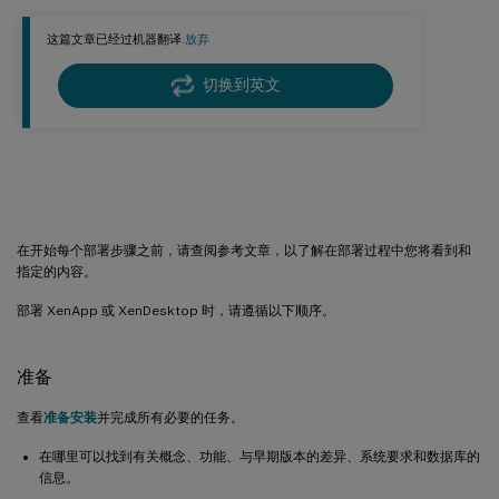
创建新的交付组
这篇文章已经过机器翻译.
放弃
创建应用程序组（可选）
切换到英文
安装和配置过程
在开始每个部署步骤之前，请查阅参考文章，以了解在部署过程中您将看到和
指定的内容。
部署 XenApp 或 XenDesktop 时，请遵循以下顺序。
准备
查看
准备安装
并完成所有必要的任务。
在哪里可以找到有关概念、功能、与早期版本的差异、系统要求和数据库的
信息。