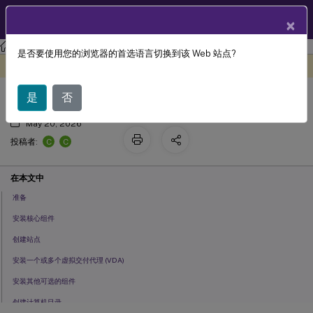
ZH
产品文档
×
XenApp and XenDesktop
XenApp 和 XenDesktop 7.15 LTSR
是否要使用您的浏览器的首选语言切换到该 Web 站点?
安装和配置过程
此内容已经过机器动态翻译。
在此处提供反馈
是
否
May 20, 2026
C
C
投稿者:
在本文中
准备
安装核心组件
创建站点
安装一个或多个虚拟交付代理 (VDA)
安装其他可选的组件
创建计算机目录