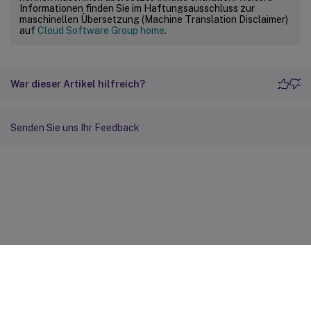
Informationen finden Sie im Haftungsausschluss zur
maschinellen Übersetzung (Machine Translation Disclaimer)
auf
Cloud Software Group home
.
War dieser Artikel hilfreich?
Senden Sie uns Ihr Feedback