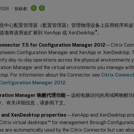
C
C
2026
投稿者:
统中心配置管理器（配置管理器）管理物理设备上应用程序和桌
®
项将该用途扩展到 XenApp 或 XenDesktop
。
Connector 7.5 for Configuration Manager 2012
—Citrix Conn
between Configuration Manager and XenApp or XenDesktop. 
nify day-to-day operations across the physical environments
ration Manager and the virtual environments you manage wit
op. For information about the Connector, see
Citrix Connec
Configuration Manager 2012
.
uration Manager 唤醒代理功能
—远程电脑访问的局域网唤醒功能需要 
ger。有关详细信息，请参阅下文。
 and XenDesktop properties
—XenApp and XenDesktop prop
™
Citrix virtual desktops
for management through Configurati
es are automatically used by the Citrix Connector but can als