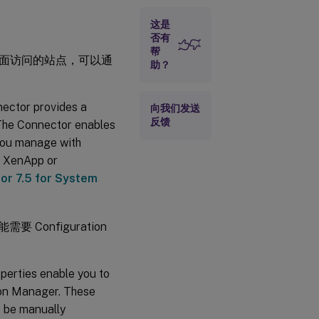
这是
否有
帮
面访问的站点，可以通
助？
ector provides a
向我们发送
反馈
The Connector enables
 you manage with
h XenApp or
tor 7.5 for System
Configuration
erties enable you to
on Manager. These
o be manually