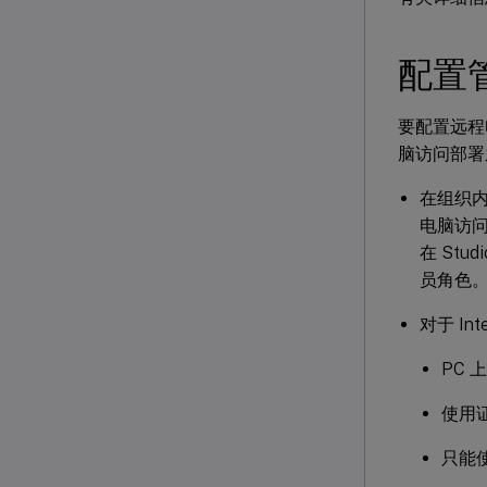
配置
要配置远程
脑访问部署
在组织内配
电脑访问
在 St
员角色
对于 In
PC 
使用证
只能使