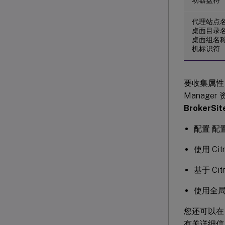
代理站点名
桌面目录名
桌面组名称
机标识符
要收集属性，请
Manag
BrokerSi
配置 配置
使用 Ci
基于 Ci
使用全
您还可以在 R
有关详细信