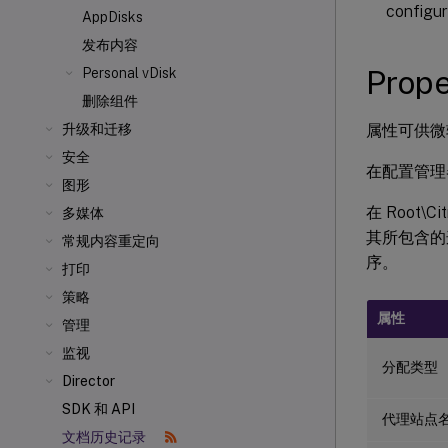
configur
AppDisks
发布内容
Prope
Personal vDisk
删除组件
属性可供微
升级和迁移
安全
在配置管理器
图形
在 Root\C
多媒体
其所包含的这
常规内容重定向
序。
打印
策略
属性
管理
监视
分配类型
Director
SDK 和 API
代理站点
文档历史记录