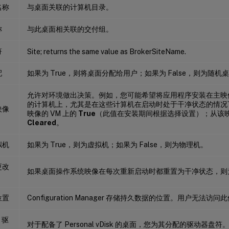
名称
与桌面关联的计算机目录。
称
与此桌面相关联的交付组。
符
Site; returns the same value as BrokerSiteName.
配
如果为 True，则将桌面分配给用户；如果为 False，则为随机
允许对环境做出决策。例如，您可能希望将应用程序安装在主映
的计算机上，尤其是在这些计算机在启动时处于干净状态的情况
映像
映像的 VM 上的
True
（此值在安装期间根据选择设置）；从该映像
Cleared
。
拟机
如果为 True，则为虚拟机；如果为 False，则为物理机。
更改
如果桌面操作系统映像在每次重新启动时都重置为干净状态，则为 Fa
位置
Configuration Manager 存储持久数据的位置。用户无法访问
k 驱
对于配备了 Personal vDisk 的桌面，您为其分配的驱动器盘符