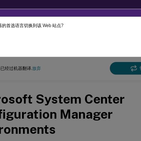
的首选语言切换到该 Web 站点?
机器动态翻译。
在此
 and XenDesktop
XenApp 和 XenDesktop 7.15 LTSR
已经过机器翻译.
放弃
rosoft System Center
figuration Manager
ironments