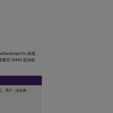
ualDesktopInfo 的类，
范 (WMI) 提供程
称、无、用户（这会将