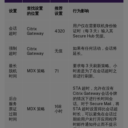
查找设置
推荐
设置
行为影响
的位置
设置
用户仅在需要联机身份验
会话
Citrix
证时（每 3 天）输入其
4320
超时
Gateway
Secure Hub 凭据。
强制
如果有任何活动，会话将
Citrix
无值
超时
Gateway
延长。
最长
要求每 3 天刷新策略。小
脱机
MDX 策略
时差是为了在会话超时之
71
时间
前进行刷新。
STA 超时，允许在没有
Citrix Gateway 会话令牌
后台
的情况下进行长时间会
服务
话。对于 Secure Mail，将
168
票证
MDX 策略
STA 超时设置得比会话超
小时
过期
时长，可以避免在会话过
时间
期前用户未打开应用程序
时邮件通知停止而不提示