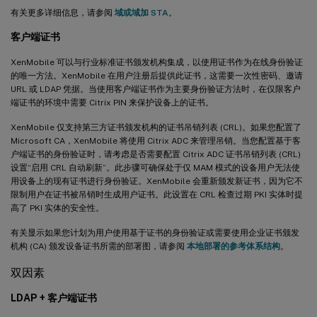
有关更多详细信息，请参阅
域或域加 STA
。
客户端证书
XenMobile 可以与行业标准证书颁发机构集成，以使用证书作为在线身份验证
的唯一方法。XenMobile 在用户注册后提供此证书，这需要一次性密码、邀请
URL 或 LDAP 凭据。当使用客户端证书作为主要身份验证方法时，在仅限客户
端证书的环境中需要 Citrix PIN 来保护设备上的证书。
XenMobile 仅支持第三方证书颁发机构的证书吊销列表 (CRL)。如果您配置了
Microsoft CA，XenMobile 将使用 Citrix ADC 来管理吊销。当您配置基于客
户端证书的身份验证时，请考虑是否需要配置 Citrix ADC 证书吊销列表 (CRL)
设置“启用 CRL 自动刷新”。此步骤可确保处于仅 MAM 模式的设备用户无法使
用设备上的现有证书进行身份验证。XenMobile 会重新颁发新证书，因为它不
限制用户在证书被吊销时生成用户证书。此设置在 CRL 检查过期 PKI 实体时提
高了 PKI 实体的安全性。
有关显示如果您计划为用户使用基于证书的身份验证或需要使用企业证书颁发
机构 (CA) 颁发设备证书所需的部署图，请参阅
本地部署的参考体系结构
。
双因素
LDAP + 客户端证书