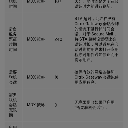
脱机
MDX 策略
天）。小时差是为了在会
167
时间
话超时之前进行刷新。
STA 超时，允许在没有
Citrix Gateway 会话令牌
后台
的情况下进行长时间会
服务
话。对于 Secure Mail，
票证
MDX 策略
将 STA 超时设置得比会
240
过期
话超时长，可以避免在会
时间
话过期前用户未打开应用
程序时邮件通知停止而不
提示用户。
需要
确保有效的网络连接和
联机
MDX 策略
关
Citrix Gateway 会话以使
会话
用应用程序。
需要
联机
无宽限期（如果已启用
会话
MDX 策略
0
“需要联机会话”）。
宽限
期
应用