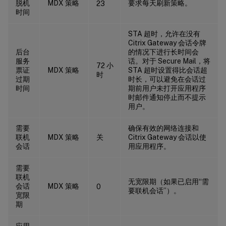
脱机
MDX 策略
要求每天刷新策略。
23
时间
STA 超时，允许在没有
Citrix Gateway 会话令牌
后台
的情况下进行长时间会
服务
话。对于 Secure Mail，将
72 小
票证
MDX 策略
STA 超时设置得比会话超
时
过期
时长，可以避免在会话过
时间
期前用户未打开应用程序
时邮件通知停止而不提示
用户。
需要
确保有效的网络连接和
联机
MDX 策略
关
Citrix Gateway 会话以使
会话
用应用程序。
需要
联机
无宽限期（如果已启用“需
会话
MDX 策略
0
要联机会话”）。
宽限
期
应用