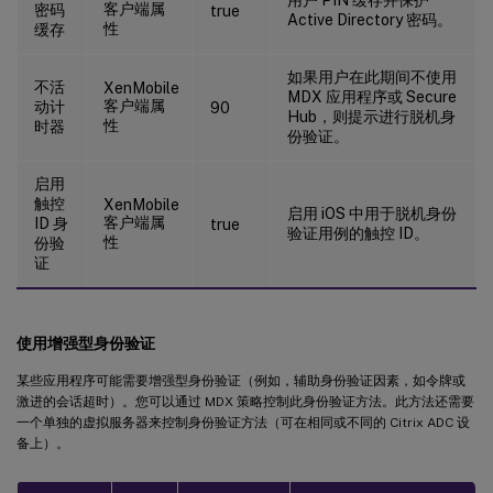
客户端属
密码
true
Active Directory 密码。
性
缓存
如果用户在此期间不使用
不活
XenMobile
MDX 应用程序或 Secure
客户端属
动计
90
Hub，则提示进行脱机身
性
时器
份验证。
启用
触控
XenMobile
启用 iOS 中用于脱机身份
客户端属
ID 身
true
验证用例的触控 ID。
性
份验
证
使用增强型身份验证
某些应用程序可能需要增强型身份验证（例如，辅助身份验证因素，如令牌或
激进的会话超时）。您可以通过 MDX 策略控制此身份验证方法。此方法还需要
一个单独的虚拟服务器来控制身份验证方法（可在相同或不同的 Citrix ADC 设
备上）。