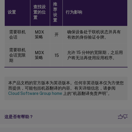
推
查找设
荐
设置
置的位
行为影响
设
置
置
需要联机
确保设备处于联机状态并具有
MDX
开
策略
会话
有效的身份验证令牌。
需要联机
允许 15 分钟的宽限期，之后用
MDX
会话宽限
15
策略
户将无法再使用应用程序。
期
本产品文档的官方版本为英语版本。任何非英语版本仅为方便您
而提供，可能包括机器翻译的内容。有关详细信息，请参阅
Cloud Software Group home
上的“机器翻译免责声明”。
这是否有帮助？