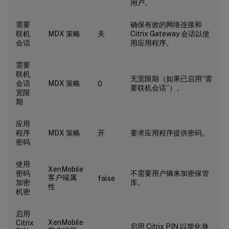
用户。
需要
确保有效的网络连接和
联机
MDX 策略
关
Citrix Gateway 会话以使
会话
用应用程序。
需要
联机
无宽限期（如果已启用“需
会话
MDX 策略
0
要联机会话”）。
宽限
期
应用
程序
MDX 策略
开
要求应用程序提供密码。
密码
使用
XenMobile
密码
不需要用户熵来加密保管
客户端属
false
加密
库。
性
机密
启用
XenMobile
Citrix
启用 Citrix PIN 以简化身