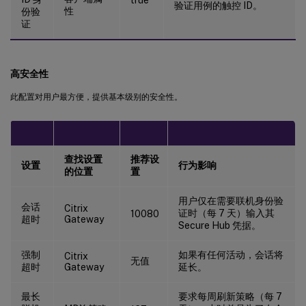
验证用例的触控 ID。
性
份验
证
高安全性
此配置对用户最方便，提供基本级别的安全性。
查找设置
推荐设
设置
行为影响
的位置
置
用户仅在需要联机身份验
会话
Citrix
证时（每 7 天）输入其
10080
超时
Gateway
Secure Hub 凭据。
强制
如果有任何活动，会话将
Citrix
无值
超时
Gateway
延长。
最长
要求每周刷新策略（每 7