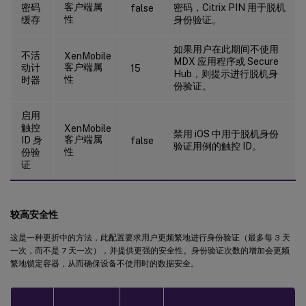
客户端属
密码
密码，Citrix PIN 用于脱机
false
性
缓存
身份验证。
如果用户在此期间不使用
不活
XenMobile
MDX 应用程序或 Secure
客户端属
动计
15
Hub，则提示进行脱机身
性
时器
份验证。
启用
触控
XenMobile
禁用 iOS 中用于脱机身份
客户端属
ID 身
false
验证用例的触控 ID。
性
份验
证
较高安全性
这是一种更折中的方法，此配置要求用户更频繁地进行身份验证（最多每 3 天
一次，而不是 7 天一次），并提供更强的安全性。身份验证次数的增加会更频
繁地锁定容器，从而确保设备不使用时的数据安全。