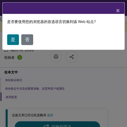
ZH
产品文档
×
XenMobile
Server 当前版本
XenMobile
Server
是否要使用您的浏览器的首选语言切换到该 Web 站点?
身份验证
此内容已经过机器动态翻译。
在此处提供反馈
是
否
April 16, 2026
C
投稿者:
在本文中
身份验证模式
身份验证中涉及的重要策略、设置和客户端属性
推荐配置
这篇文章已经过机器翻译.
放弃
切换到英文