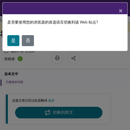
ZH
产品文档
×
XenMobile
Server 当前版本
XenMobile
Server
是否要使用您的浏览器的首选语言切换到该 Web 站点?
适用于 XenMobile Server 10.14 滚动修
此内容已经过机器动态翻译。
在此处提供反馈
补程序 11 版本的发行说明
是
否
April 16, 2026
C
投稿者:
在本文中
已修复的问题
这篇文章已经过机器翻译.
放弃
切换到英文