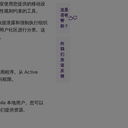
室使用您提供的移动设
这是
性规则约束的工具。
否有
帮
止数据泄露和强制执行组织
助？
用户社区进行分类。这
。
向
我
们
发
送
反
用程序。从 Active
馈
问权限。
obile 本地用户。您可以
向他们提供资源。