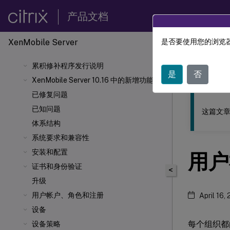
产品文档
XenMobile
Server
是否要使用您的浏览器
此内容已经过
累积修补程序发行说明
XenMob
是
否
XenMobile Server 10.16 中的新增功能
已修复问题
已知问题
这篇文章
体系结构
系统要求和兼容性
安装和配置
用户
证书和身份验证
<
升级
用户帐户、角色和注册
April 16,
设备
每个组织都
设备策略