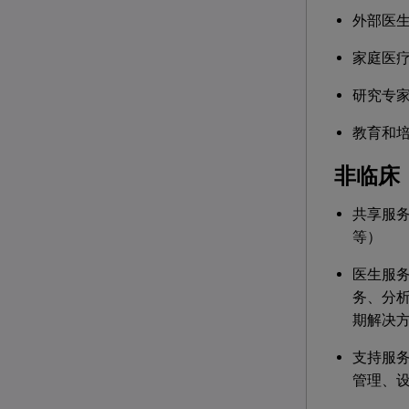
外部医
家庭医
研究专
教育和
非临床
共享服
等）
医生服
务、分
期解决
支持服
管理、