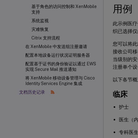
用例
基于角色的访问控制和 XenMobile
支持
系统监视
此示例医疗
灾难恢复
织已选择仅
Citrix 支持流程
您可以将此
在 XenMobile 中发送组注册邀请
接收公司移
配置本地设备运行状况证明服务器
当级别的安
配置基于证书的身份验证以通过 EWS
注册单个设
实现 Secure Mail 推送通知
将 XenMobile 移动设备管理与 Cisco
以下各节概
Identity Services Engine 集成
临床
文档历史记录
护士
医生（
专科医