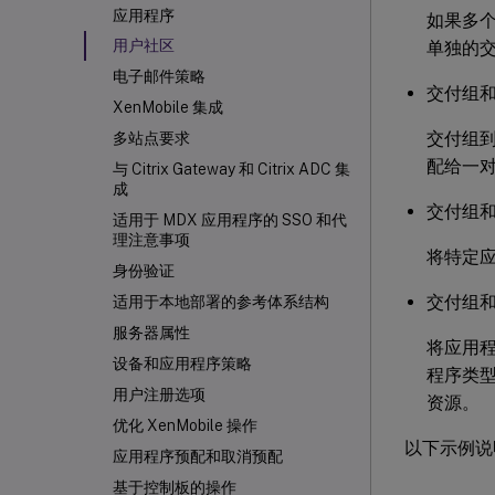
应用程序
如果多
用户社区
单独的
电子邮件策略
交付组
XenMobile 集成
交付组到
多站点要求
配给一
与 Citrix Gateway 和 Citrix ADC 集
成
交付组
适用于 MDX 应用程序的 SSO 和代
理注意事项
将特定
身份验证
交付组和
适用于本地部署的参考体系结构
服务器属性
将应用
设备和应用程序策略
程序类型
用户注册选项
资源。
优化 XenMobile 操作
以下示例说
应用程序预配和取消预配
基于控制板的操作