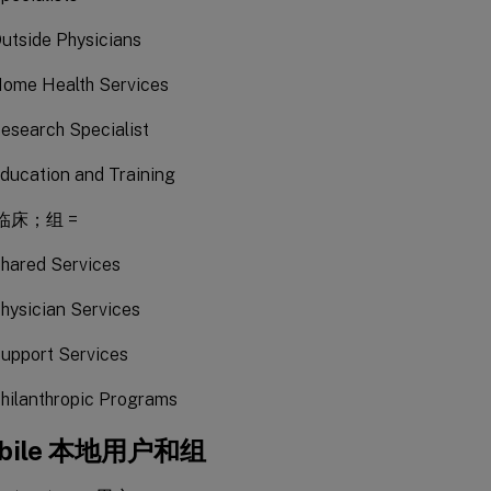
tside Physicians
ome Health Services
search Specialist
ucation and Training
非临床；组 =
hared Services
ysician Services
pport Services
ilanthropic Programs
obile 本地用户和组