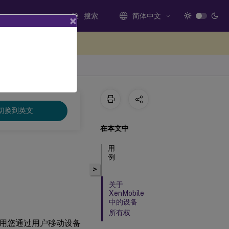
搜索
简体中文
×
处提供反馈
切换到英文
在本文中
用
例
>
关于
XenMobile
中的设备
所有权
用您通过用户移动设备