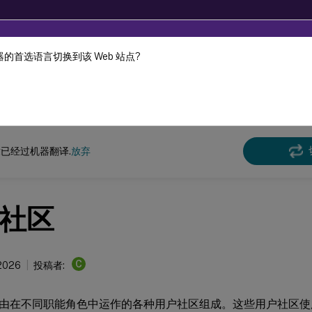
的首选语言切换到该 Web 站点?
机器动态翻译。
在此
ile
Server 当前版本
XenMobile
Server
已经过机器翻译.
放弃
社区
C
 2026
投稿者:
由在不同职能角色中运作的各种用户社区组成。这些用户社区使