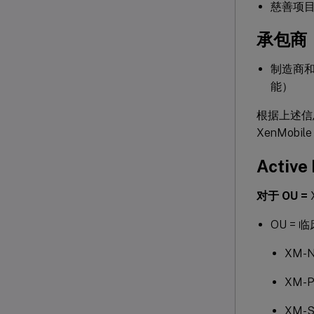
慈善项
承包商
制造商和
能）
根据上述信
XenMobi
Activ
对于 OU =
X
OU = 
XM-N
XM-P
XM-Sp