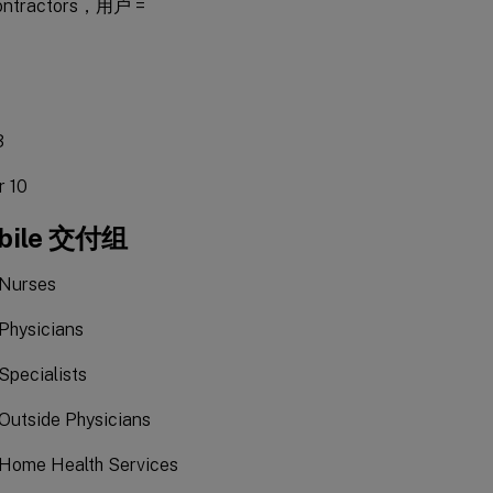
ntractors，用户 =
3
r 10
bile 交付组
-Nurses
-Physicians
-Specialists
-Outside Physicians
-Home Health Services