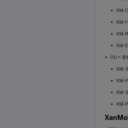
XM-Ou
XM-H
XM-Re
XM-Ed
OU = 
XM-S
XM-Ph
XM-Su
XM-Ph
XenM