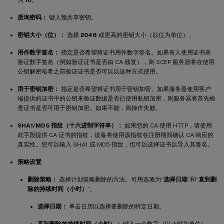
为
10
。
质询密码：
键入预共享密钥。
密钥大小（位）：
选择
2048
或更高的密钥大小（以位为单位）。
用作数字签名：
指定是否希望将证书用作数字签名。如果有人使用证书来
验证数字签名（例如验证证书是否由 CA 颁发），则 SCEP 服务器将在使用
公钥解密哈希之前验证证书是否可以以这种方式使用。
用于密钥加密：
指定是否希望将证书用于密钥加密。如果服务器使用客户
端提供的证书中的公钥来验证数据是否已使用私钥加密，则服务器将首先检
查证书是否可用于密钥加密。如果不能，则操作失败。
SHA1/MD5 指纹（十六进制字符串）：
如果您的 CA 使用 HTTP，请使用
此字段提供 CA 证书的指纹，设备将使用该指纹在注册期间确认 CA 响应的
真实性。您可以输入 SHA1 或 MD5 指纹，也可以选择证书以导入其签名。
策略设置
删除策略：
选择计划策略删除的方法。可用选项为“
选择日期
”和“
直到删
除的持续时间（小时）
”。
选择日期：
单击日历以选择要删除的特定日期。