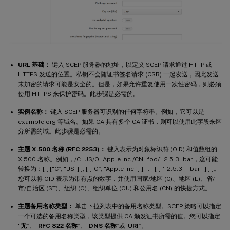
URL 基础：
键入 SCEP 服务器的地址，以定义 SCEP 请求通过 HTTP 或
HTTPS 发送的位置。私钥不会随证书签名请求 (CSR) 一起发送，因此发送
未加密的请求可能是安全的。但是，如果允许重复使用一次性密码，则必须
使用 HTTPS 来保护密码。此步骤是必需的。
实例名称：
键入 SCEP 服务器可识别的任何字符串。例如，它可以是
example.org 等域名。如果 CA 具有多个 CA 证书，则可以使用此字段来区
分所需的域。此步骤是必需的。
主题 X.500 名称 (RFC 2253)：
键入表示为对象标识符 (OID) 和值数组的
X.500 名称。例如，/C=US/O=Apple Inc./CN=foo/1.2.5.3=bar，这可能
转换为：[ [ [“C”, “US”] ], [ [“O”, “Apple Inc.”] ], …, [ [“1.2.5.3”, “bar” ] ] ]。
您可以将 OID 表示为带有点的数字，并使用国家/地区 (C)、地区 (L)、省/
市/自治区 (ST)、组织 (O)、组织单位 (OU) 和公用名 (CN) 的快捷方式。
主题备用名称类型：
单击下拉列表中的备用名称类型。SCEP 策略可以指定
一个可选的备用名称类型，该类型提供 CA 颁发证书所需的值。您可以指定
“
无
”、“
RFC 822 名称
”、“
DNS 名称
”或“
URI
”。