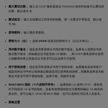
最大重试次数：
键入当 SCEP 服务器发送 PENDING 响应时设备可以重试的
次数。默认值为
3
。
重试延迟：
键入后续重试之间等待的秒数。第一次重试不带延迟。默认值
为
10
。
质询密码：
输入预共享密钥。
密钥大小（位）：
选择
2048
或更高的密钥大小（以位为单位）。
用作数字签名：
指定是否希望将证书用作数字签名。如果有人使用证书来
验证数字签名（例如验证证书是否由 CA 颁发），则 SCEP 服务器将在使用
公钥解密哈希之前验证证书是否可以以这种方式使用。
用于密钥加密：
指定是否希望将证书用于密钥加密。如果服务器使用客户
端提供的证书中的公钥来验证数据是否已使用私钥加密，则服务器将首先检
查证书是否可用于密钥加密。如果不能，则操作失败。
SHA1/MD5 指纹（十六进制字符串）：
如果您的 CA 使用 HTTP，请使用
此字段提供 CA 证书的指纹，设备将使用该指纹在注册期间确认 CA 响应的
真实性。您可以输入 SHA1 或 MD5 指纹，也可以选择证书以导入其签名。
策略设置