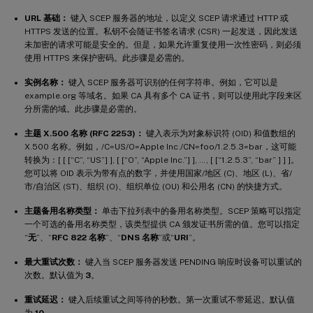
URL 基础：
键入 SCEP 服务器的地址，以定义 SCEP 请求通过 HTTP 或
HTTPS 发送的位置。私钥不会随证书签名请求 (CSR) 一起发送，因此发送
未加密的请求可能是安全的。但是，如果允许重复使用一次性密码，则必须
使用 HTTPS 来保护密码。此步骤是必需的。
实例名称：
键入 SCEP 服务器可识别的任何字符串。例如，它可以是
example.org 等域名。如果 CA 具有多个 CA 证书，则可以使用此字段来区
分所需的域。此步骤是必需的。
主题 X.500 名称 (RFC 2253)：
键入表示为对象标识符 (OID) 和值数组的
X.500 名称。例如，/C=US/O=Apple Inc./CN=foo/1.2.5.3=bar，这可能
转换为：[ [ [“C”, “US”] ], [ [“O”, “Apple Inc.”] ], …, [ [“1.2.5.3”, “bar” ] ] ]。
您可以将 OID 表示为带有点的数字，并使用国家/地区 (C)、地区 (L)、省/
市/自治区 (ST)、组织 (O)、组织单位 (OU) 和公用名 (CN) 的快捷方式。
主题备用名称类型：
单击下拉列表中的备用名称类型。SCEP 策略可以指定
一个可选的备用名称类型，该类型提供 CA 颁发证书所需的值。您可以指定
“
无
”、“
RFC 822 名称
”、“
DNS 名称
”或“
URI
”。
最大重试次数：
键入当 SCEP 服务器发送 PENDING 响应时设备可以重试的
次数。默认值为
3
。
重试延迟：
键入后续重试之间等待的秒数。第一次重试不带延迟。默认值