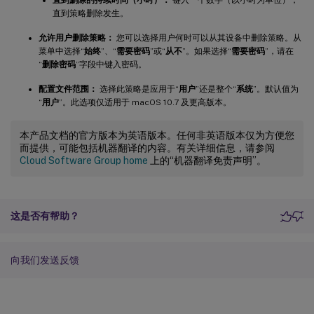
直到删除的持续时间（小时）：
键入一个数字（以小时为单位），
直到策略删除发生。
允许用户删除策略：
您可以选择用户何时可以从其设备中删除策略。从
菜单中选择“
始终
”、“
需要密码
”或“
从不
”。如果选择“
需要密码
”，请在
“
删除密码
”字段中键入密码。
配置文件范围：
选择此策略是应用于“
用户
”还是整个“
系统
”。默认值为
“
用户
”。此选项仅适用于 macOS 10.7 及更高版本。
本产品文档的官方版本为英语版本。任何非英语版本仅为方便您
而提供，可能包括机器翻译的内容。有关详细信息，请参阅
Cloud Software Group home
上的“机器翻译免责声明”。
这是否有帮助？
向我们发送反馈