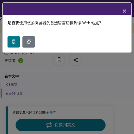
ZH
产品文档
×
XenMobile
Server 当前版本
XenMobile
Server
是否要使用您的浏览器的首选语言切换到该 Web 站点?
SCEP 设备策略
此内容已经过机器动态翻译。
在此处提供反馈
是
否
April 16, 2026
C
投稿者:
在本文中
iOS 设置
macOS 设置
这篇文章已经过机器翻译.
放弃
切换到英文