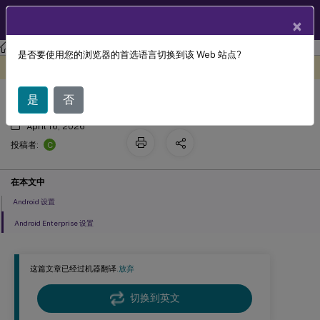
ZH
产品文档
×
XenMobile
Server 当前版本
XenMobile
Server
是否要使用您的浏览器的首选语言切换到该 Web 站点?
®
XenMobile
选项设备策略
此内容已经过机器动态翻译。
在此处提供反馈
是
否
April 16, 2026
C
投稿者:
在本文中
Android 设置
Android Enterprise 设置
这篇文章已经过机器翻译.
放弃
切换到英文