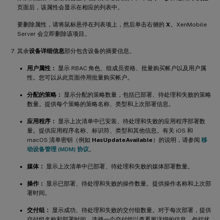
页面后，该属性会显示在相应的列表中。
要删除属性，请将鼠标悬停在列表项上，然后单击右侧的
X
。XenMobile
Server 会立即删除该项目。
其余
设备详细信息
部分包含设备的摘要信息。
用户属性：
显示 RBAC 角色、组成员资格、批量购买帐户以及用户属
性。您可以从此页面停用批量购买帐户。
分配的策略：
显示分配的策略数量，包括已部署、待处理和失败的策略
数量。提供每个策略的策略名称、类型和上次部署信息。
应用程序：
显示上次清单中已安装、待处理和失败的应用程序部署数
量。提供应用程序名称、标识符、类型和其他信息。有关 iOS 和
macOS 清单密钥（例如
HasUpdateAvailable
）的说明，请参阅
移
动设备管理 (MDM) 协议
。
媒体：
显示上次清单中已部署、待处理和失败的媒体部署数量。
操作：
显示已部署、待处理和失败的操作数量。提供操作名称和上次部
署时间。
交付组：
显示成功、待处理和失败的交付组数量。对于每次部署，提供
交付组名称和部署时间。选择一个交付组以查看更详细的信息，包括状