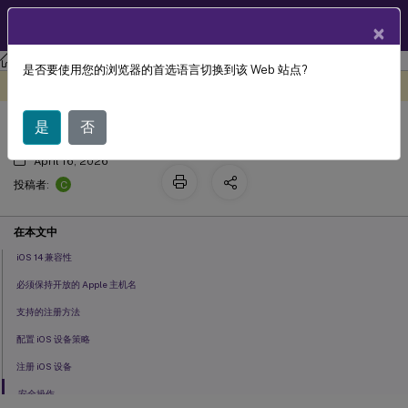
ZH
产品文档
×
XenMobile
Server 当前版本
XenMobile
Server
是否要使用您的浏览器的首选语言切换到该 Web 站点?
iOS
此内容已经过机器动态翻译。
在此处提供反馈
是
否
April 16, 2026
C
投稿者:
在本文中
iOS 14 兼容性
必须保持开放的 Apple 主机名
支持的注册方法
配置 iOS 设备策略
注册 iOS 设备
安全操作