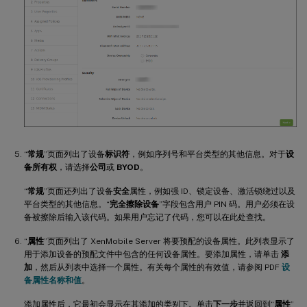
“
常规
”页面列出了设备
标识符
，例如序列号和平台类型的其他信息。对于
设
备所有权
，请选择
公司
或
BYOD
。
“
常规
”页面还列出了设备
安全
属性，例如强 ID、锁定设备、激活锁绕过以及
平台类型的其他信息。“
完全擦除设备
”字段包含用户 PIN 码。用户必须在设
备被擦除后输入该代码。如果用户忘记了代码，您可以在此处查找。
“
属性
”页面列出了 XenMobile Server 将要预配的设备属性。此列表显示了
用于添加设备的预配文件中包含的任何设备属性。要添加属性，请单击
添
加
，然后从列表中选择一个属性。有关每个属性的有效值，请参阅 PDF
设
备属性名称和值
。
添加属性后，它最初会显示在其添加的类别下。单击
下一步
并返回到“
属性
”