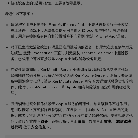
轻按设备上的“返回”按钮。主屏幕随即显示。
请记住以下事项：
建议您的用户不要关闭 Find My iPhone/iPad。不要从设备执行完全擦除。
在上述任一情况下，系统都会提示用户输入 iCloud 帐户密码。帐户验证
后，用户在擦除所有内容和设置后将不会看到“激活 iPhone/iPad”屏幕。
对于已生成激活锁绕过代码且已启用激活锁的设备：如果您在完全擦除后无
法绕过“激活 iPhone/iPad”页面，则无需从 XenMobile Server 中删除设
备。您或用户可以直接联系 Apple 支持以解除设备锁定。
在硬件清单期间，XenMobile Server 会查询设备以获取激活锁绕过代码。
如果绕过代码可用，设备会将其发送到 XenMobile Server。然后，要从设
备中删除绕过代码，请从 XenMobile Server 控制台发送激活锁绕过安全操
作。此时，XenMobile Server 和 Apple 拥有解除设备锁定所需的绕过代
码。
激活锁绕过安全操作依赖于 Apple 服务的可用性。如果该操作不起作用，
您可以按如下方式解除设备锁定。在设备上，手动输入 iCloud 帐户的凭
据。或者，将用户名字段留空并在密码字段中键入绕过代码。要查找绕过代
码，请转至
管理 > 设备
，选择设备，单击
编辑
，然后单击
属性
。“
激活锁绕
过代码
”位于
安全信息
下。