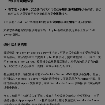
设备
和
完全擦除设备
。
在
管理 > 设备
中，
安全操作
列表不再包括
吊销
和
选择性擦除
设备操作。您仍
然可以根据需要使用安全操作执行
完全擦除
操作。
iOS 会将“Lost iPad”字样附加到您在
安全操作
屏幕的
消息
中键入的内容。
如果您将
消息
留空并提供电话号码，Apple 会在设备锁定屏幕上显示“Call
owner”消息。
绕过 iOS 激活锁
激活锁是 Find My iPhone/iPad 的一项功能，可防止丢失或被盗的受监管设备
重新激活。激活锁要求用户提供 Apple ID 和密码，然后才能执行以下操作：关
闭 Find My iPhone/iPad、擦除设备或重新激活设备。对于您的组织拥有的设
备，绕过激活锁是必要的，例如，重置或重新分配设备。
要启用激活锁，请配置并部署 XenMobile Server MDM 选项设备策略。然后，
您可以从 XenMobile Server 控制台管理设备，而无需用户的 Apple 凭据。要
绕过激活锁的 Apple 凭据要求，请从 XenMobile Server 控制台发出激活锁绕
过安全操作。
例如，如果用户归还丢失的手机，或者在完全擦除之前或之后设置设备：当手
机提示输入 Apple App Store 帐户凭据时，您可以通过从 XenMobile Server
控制台发出激活锁绕过安全操作来绕过该步骤。