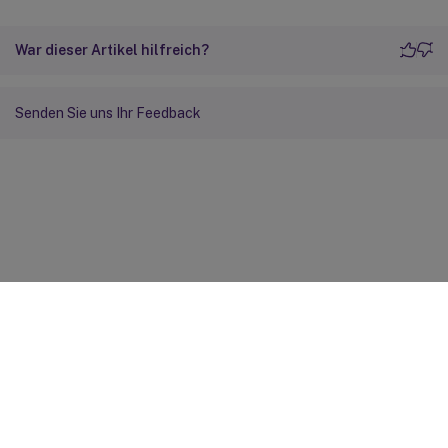
War dieser Artikel hilfreich?
Senden Sie uns Ihr Feedback
Feedback zur Site
Ihre Datenschutzauswahl
Datenschutz und rechtliche
Bestimmungen
Cookie-Einstellungen
docs.cloud.com
© 1999-
2026
Cloud Software Group, Inc. All rights reserved.