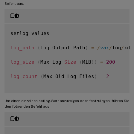
Befehl aus:
setlog values

log_path
(
Log Output Path
)
=
/
var
/
log
/
xdl
log_size
(
Max Log 
Size
(
MiB
)
)
=
200
log_count
(
Max Old Log Files
)
=
2
Um einen einzelnen setlog-Wert anzuzeigen oder festzulegen, führen Sie
den folgenden Befehl aus: