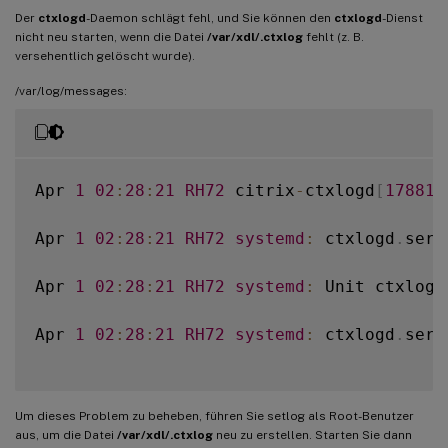
Der
ctxlogd
-Daemon schlägt fehl, und Sie können den
ctxlogd
-Dienst
nicht neu starten, wenn die Datei
/var/xdl/.ctxlog
fehlt (z. B.
versehentlich gelöscht wurde).
/var/log/messages:
Apr 
1
02
:
28
:
21
RH72
 citrix
-
ctxlogd
[
17881
]
Apr 
1
02
:
28
:
21
RH72
systemd
:
 ctxlogd
.
serv
Apr 
1
02
:
28
:
21
RH72
systemd
:
 Unit ctxlogd
Apr 
1
02
:
28
:
21
RH72
systemd
:
 ctxlogd
.
serv
Um dieses Problem zu beheben, führen Sie setlog als Root-Benutzer
aus, um die Datei
/var/xdl/.ctxlog
neu zu erstellen. Starten Sie dann