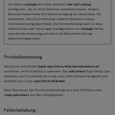
Der Dienst
ctxlogd
wird über die Datei
/var/xdl/.ctxlog
konfiguriert, die nur Root-Benutzer erstellen können. Andere
Benutzer haben keine Schreibberechtigung für diese Datei. Wir
empfehlen, dass Root-Benutzer anderen Benutzern keine
Schreibberechtigung erteilen. Die Nichteinhaltung kann zu einer
willkürlichen oder bösartigen Konfiguration von
ctxlogd
führen,
was die Serverleistung und damit die Benutzererfahrung
beeinträchtigen kann.
Protokollsammlung
Sie können den Befehl
bash /opt/Citrix/VDA/bin/xdlcollect.sh
ausführen, um Protokolle zu sammeln. Das
xdlcollect
Bash-Skript zum
Sammeln von Protokollen ist in die Linux VDA-Software integriert und
befindet sich unter
/opt/Citrix/VDA/bin/
.
Nach Abschluss der Protokollsammlung wird eine ZIP-Datei unter
/tmp/xdlcollect
auf dem VDA generiert.
Fehlerbehebung