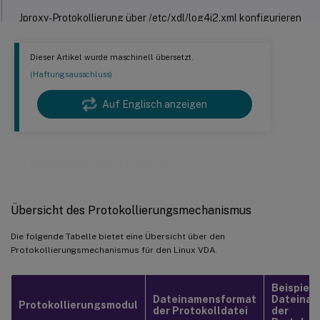
Jproxy-Protokollierung über /etc/xdl/log4j2.xml konfigurieren
™
HDX
-Protokollierung über das setlog-Dienstprogramm
Dieser Artikel wurde maschinell übersetzt.
konfigurieren
(Haftungsausschluss)
Protokollsammlung
Auf Englisch anzeigen
Fehlerbehebung
Protokollsammlung
Übersicht des Protokollierungsmechanismus
Die folgende Tabelle bietet eine Übersicht über den
Protokollierungsmechanismus für den Linux VDA.
Beispiel 
Dateinamensformat
Dateina
Protokollierungsmodul
der Protokolldatei
der