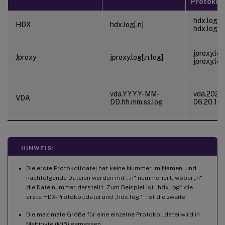
Protokol
hdx.log,
HDX
hdx.log[.n]
hdx.log.1
jproxy.log
Jproxy
jproxy.log[.n.log]
jproxy.log
vda.YYYY-MM-
vda.2024
VDA
DD.hh.mm.ss.log
06.20.18.
HINWEIS:
Die erste Protokolldatei hat keine Nummer im Namen, und
nachfolgende Dateien werden mit „.n“ nummeriert, wobei „n“
die Dateinummer darstellt. Zum Beispiel ist „hdx.log“ die
erste HDX-Protokolldatei und „hdx.log.1“ ist die zweite.
Die maximale Größe für eine einzelne Protokolldatei wird in
Mebibyte (MiB) gemessen.