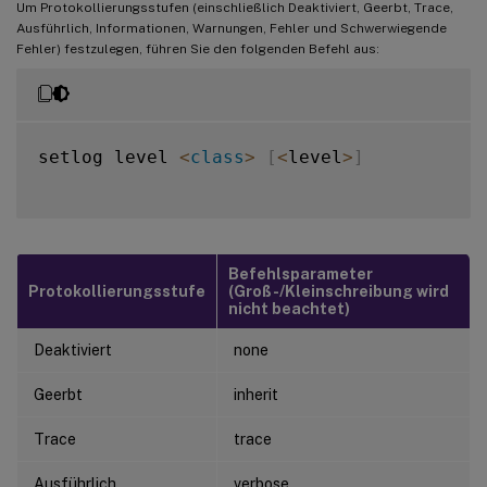
Um Protokollierungsstufen (einschließlich Deaktiviert, Geerbt, Trace,
Ausführlich, Informationen, Warnungen, Fehler und Schwerwiegende
Fehler) festzulegen, führen Sie den folgenden Befehl aus:
setlog level 
<
class
>
[
<
level
>
]
Befehlsparameter
Protokollierungsstufe
(Groß-/Kleinschreibung wird
nicht beachtet)
Deaktiviert
none
Geerbt
inherit
Trace
trace
Ausführlich
verbose