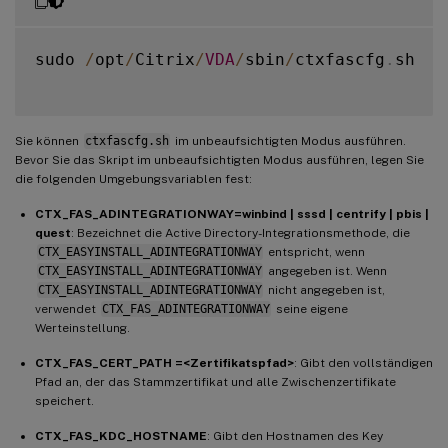
sudo 
/
opt
/
Citrix
/
VDA
/
sbin
/
ctxfascfg
.
sh

Sie können
ctxfascfg.sh
im unbeaufsichtigten Modus ausführen.
Bevor Sie das Skript im unbeaufsichtigten Modus ausführen, legen Sie
die folgenden Umgebungsvariablen fest:
CTX_FAS_ADINTEGRATIONWAY=winbind | sssd | centrify | pbis |
quest
: Bezeichnet die Active Directory-Integrationsmethode, die
CTX_EASYINSTALL_ADINTEGRATIONWAY
entspricht, wenn
CTX_EASYINSTALL_ADINTEGRATIONWAY
angegeben ist. Wenn
CTX_EASYINSTALL_ADINTEGRATIONWAY
nicht angegeben ist,
verwendet
CTX_FAS_ADINTEGRATIONWAY
seine eigene
Werteinstellung.
CTX_FAS_CERT_PATH =<Zertifikatspfad>
: Gibt den vollständigen
Pfad an, der das Stammzertifikat und alle Zwischenzertifikate
speichert.
CTX_FAS_KDC_HOSTNAME
: Gibt den Hostnamen des Key