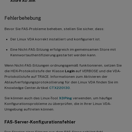
Azure AD Join
.
Fehlerbehebung
Bevor Sie FAS-Probleme beheben, stellen Sie sicher, dass:
Der Linux VDA korrekt installiert und konfiguriert ist.
Eine Nicht-FAS-Sitzung erfolgreich im gemeinsamen Store mit
Kennwortauthentifizierung gestartet werden kann.
Wenn Nicht-FAS-Sitzungen ordnungsgemäß funktionieren, setzen Sie
die HDX-Protokollstufe der Klasse
Login
auf VERBOSE und die VDA-
Protokollstufe auf TRACE. Informationen zum Aktivieren der
Ablaufverfolgungsprotokollierung für den Linux VDA finden Sie im
Knowledge Center-Artikel
CTX220130
.
Sie können auch das Linux-Tool
XDPing
verwenden, um häufige
Konfigurationsprobleme zu überprüfen, die in Ihrer Linux VDA-
Umgebung auftreten können.
FAS-Server-Konfigurationsfehler
Das Starten einer Sitzung aus dem FAS-Store schlägt fehl.