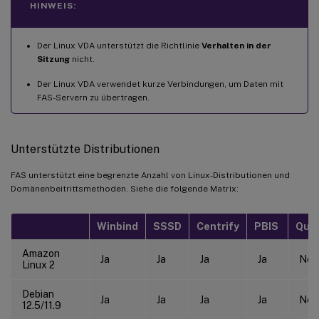
HINWEIS:
Der Linux VDA unterstützt die Richtlinie
Verhalten in der
Sitzung
nicht.
Der Linux VDA verwendet kurze Verbindungen, um Daten mit
FAS-Servern zu übertragen.
Unterstützte Distributionen
FAS unterstützt eine begrenzte Anzahl von Linux-Distributionen und
Domänenbeitrittsmethoden. Siehe die folgende Matrix:
Winbind
SSSD
Centrify
PBIS
Que
Amazon
Ja
Ja
Ja
Ja
Nei
Linux 2
Debian
Ja
Ja
Ja
Ja
Nei
12.5/11.9