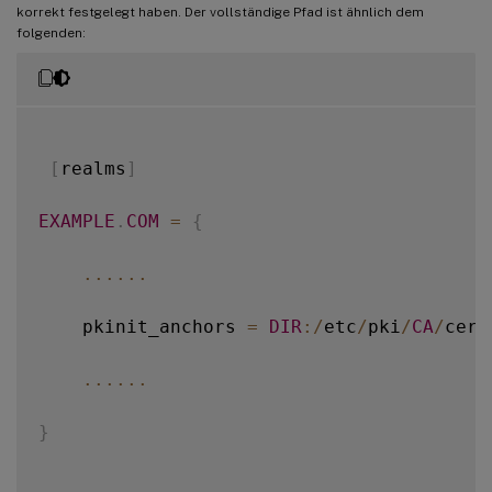
korrekt festgelegt haben. Der vollständige Pfad ist ähnlich dem
2021
-
01
-
28
01
:
47
:
46.271
<
P30656
:
S5
>
 citri
folgenden:
2021
-
01
-
28
01
:
47
:
48.060
<
P30656
:
S5
>
 citri
[
realms
]
EXAMPLE
.
COM
=
{
...
...
    pkinit_anchors 
=
DIR
:
/
etc
/
pki
/
CA
/
cert
...
...
}