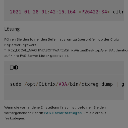
2021
-
01
-
28
01
:
42
:
16.164
<
P26422
:
S4
>
 citri
Lösung
Führen Sie den folgenden Befehl aus, um zu überprüfen, ob der Citrix-
Registrierungswert
“HKEY_LOCAL_MACHINE\SOFTWARE\Citrix\VirtualDesktopAgent\Authenticat
auf <Ihre-FAS-Server-Liste> gesetzt ist.
sudo 
/
opt
/
Citrix
/
VDA
/
bin
/
ctxreg dump 
|
 gr
Wenn die vorhandene Einstellung falsch ist, befolgen Sie den
vorhergehenden Schritt
FAS-Server festlegen
, um sie erneut
festzulegen.