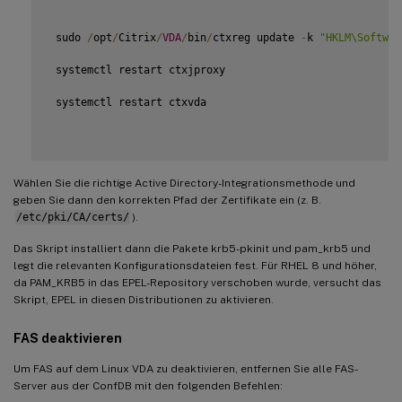
 sudo 
/
opt
/
Citrix
/
VDA
/
bin
/
ctxreg update 
-
k 
"HKLM\Softwar
 systemctl restart ctxjproxy

 systemctl restart ctxvda

Wählen Sie die richtige Active Directory-Integrationsmethode und
geben Sie dann den korrekten Pfad der Zertifikate ein (z. B.
/etc/pki/CA/certs/
).
Das Skript installiert dann die Pakete krb5-pkinit und pam_krb5 und
legt die relevanten Konfigurationsdateien fest. Für RHEL 8 und höher,
da PAM_KRB5 in das EPEL-Repository verschoben wurde, versucht das
Skript, EPEL in diesen Distributionen zu aktivieren.
FAS deaktivieren
Um FAS auf dem Linux VDA zu deaktivieren, entfernen Sie alle FAS-
Server aus der ConfDB mit den folgenden Befehlen: