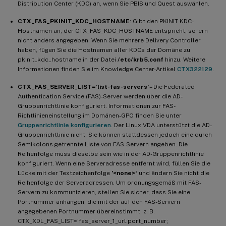
Distribution Center (KDC) an, wenn Sie PBIS und Quest auswählen.
CTX_FAS_PKINIT_KDC_HOSTNAME
: Gibt den PKINIT KDC-
Hostnamen an, der CTX_FAS_KDC_HOSTNAME entspricht, sofern
nicht anders angegeben. Wenn Sie mehrere Delivery Controller
haben, fügen Sie die Hostnamen aller KDCs der Domäne zu
pkinit_kdc_hostname in der Datei
/etc/krb5.conf
hinzu. Weitere
Informationen finden Sie im Knowledge Center-Artikel
CTX322129
.
CTX_FAS_SERVER_LIST=’list-fas-servers’
– Die Federated
Authentication Service (FAS)-Server werden über die AD-
Gruppenrichtlinie konfiguriert. Informationen zur FAS-
Richtlinieneinstellung im Domänen-GPO finden Sie unter
Gruppenrichtlinie konfigurieren
. Der Linux VDA unterstützt die AD-
Gruppenrichtlinie nicht, Sie können stattdessen jedoch eine durch
Semikolons getrennte Liste von FAS-Servern angeben. Die
Reihenfolge muss dieselbe sein wie in der AD-Gruppenrichtlinie
konfiguriert. Wenn eine Serveradresse entfernt wird, füllen Sie die
Lücke mit der Textzeichenfolge
’<none>‘
und ändern Sie nicht die
Reihenfolge der Serveradressen. Um ordnungsgemäß mit FAS-
Servern zu kommunizieren, stellen Sie sicher, dass Sie eine
Portnummer anhängen, die mit der auf den FAS-Servern
angegebenen Portnummer übereinstimmt, z. B.
CTX_XDL_FAS_LIST=’fas_server_1_url:port_number;