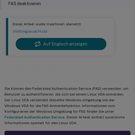
FAS deaktivieren
Einschränkung
Fehlerbehebung
Dieser Artikel wurde maschinell übersetzt.
(Haftungsausschluss)
FAS-Server-Konfigurationsfehler
Falsche CA-Zertifikatkonfiguration
Auf Englisch anzeigen
Fehler bei der Shadow-Konto-Zuordnung
ADFS nicht konfiguriert
Federated Authentication Service
Verwandte Informationen
Bekannte Probleme
Sie können den Federated Authentication Service (FAS) verwenden, um
Problemumgehung
Benutzer zu authentifizieren, die sich bei einem Linux VDA anmelden.
Der Linux VDA verwendet dieselbe Windows-Umgebung wie der
Windows VDA für die FAS-Anmeldefunktion. Informationen zum
Konfigurieren der Windows-Umgebung für FAS finden Sie unter
Federated Authentication Service
. Dieser Artikel enthält zusätzliche
Informationen speziell für den Linux VDA.