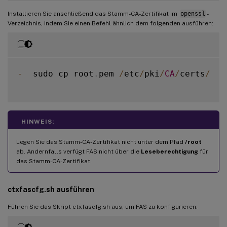
Installieren Sie anschließend das Stamm-CA-Zertifikat im
openssl
-
Verzeichnis, indem Sie einen Befehl ähnlich dem folgenden ausführen:
-
  sudo cp root
.
pem 
/
etc
/
pki
/
CA
/
certs
/
HINWEIS:
Legen Sie das Stamm-CA-Zertifikat nicht unter dem Pfad
/root
ab. Andernfalls verfügt FAS nicht über die
Leseberechtigung
für
das Stamm-CA-Zertifikat.
ctxfascfg.sh ausführen
Führen Sie das Skript ctxfascfg.sh aus, um FAS zu konfigurieren: