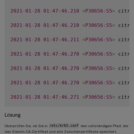
2021
-
01
-
28
01
:
47
:
46.210
<
P30656
:
S5
>
 citri
2021
-
01
-
28
01
:
47
:
46.210
<
P30656
:
S5
>
 citri
2021
-
01
-
28
01
:
47
:
46.211
<
P30656
:
S5
>
 citri
2021
-
01
-
28
01
:
47
:
46.270
<
P30656
:
S5
>
 citri
2021
-
01
-
28
01
:
47
:
46.270
<
P30656
:
S5
>
 citri
2021
-
01
-
28
01
:
47
:
46.270
<
P30656
:
S5
>
 citri
2021
-
01
-
28
01
:
47
:
46.271
<
P30656
:
S5
>
 citri
2021
-
01
-
28
01
:
47
:
46.271
<
P30656
:
S5
>
 citri
Lösung
2021
-
01
-
28
01
:
47
:
46.271
<
P30656
:
S5
>
 citri
Überprüfen Sie, ob Sie in
/etc/krb5.conf
den vollständigen Pfad, der
das Stamm-CA-Zertifikat und alle Zwischenzertifikate speichert,