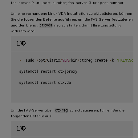
fas_server_2_url: port_number; fas_server_3_url: port_number’.
Um eine vorhandene Linux VDA-Installation zu aktualisieren, können
Sie die folgenden Befehle ausführen, um die FAS-Server festzulegen
und den Dienst
ctxvda
neu zu starten, damit Ihre Einstellung
wirksam wird.
-
  sudo 
/
opt
/
Citrix
/
VDA
/
bin
/
ctxreg create 
-
k 
"HKLM\Soft
 systemctl restart ctxjproxy

 systemctl restart ctxvda

Um die FAS-Server über
ctxreg
zu aktualisieren, führen Sie die
folgenden Befehle aus: