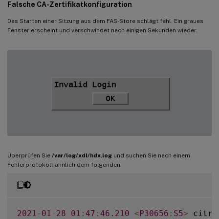
Falsche CA-Zertifikatkonfiguration
Das Starten einer Sitzung aus dem FAS-Store schlägt fehl. Ein graues
Fenster erscheint und verschwindet nach einigen Sekunden wieder.
Überprüfen Sie
/var/log/xdl/hdx.log
und suchen Sie nach einem
Fehlerprotokoll ähnlich dem folgenden:
2021
-
01
-
28
01
:
47
:
46.210
<
P30656
:
S5
>
 citri