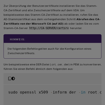
Zur Überprüfung der Benutzerzertifikate installieren Sie das Stamm-
CA-Zertifikat und alle Zwischenzertifikate auf dem VDA. Um
beispielsweise das Stamm-CA-Zertifikat zu installieren, rufen Sie das
AD-Stammzertifikat aus dem vorhergehenden Schritt
Abrufen des CA-
Zertifikats von der Microsoft CA (auf AD)
ab oder laden Sie es vom
Stamm-CA-Server
http://CA-SERVER/certsrv
herunter.
HINWEIS:
Die folgenden Befehle gelten auch für die Konfiguration eines
Zwischenzertifikats.
Um beispielsweise eine DER-Datei (.crt, .cer, .der) in PEM zu konvertieren,
führen Sie einen Befehl ähnlich dem folgenden aus:
sudo openssl x509 
-
inform der 
-
in
 root
.
ce