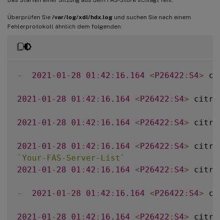
Überprüfen Sie
/var/log/xdl/hdx.log
und suchen Sie nach einem
Fehlerprotokoll ähnlich dem folgenden:
-
2021
-
01
-
28
01
:
42
:
16.164
<
P26422
:
S4
>
 ci
2021
-
01
-
28
01
:
42
:
16.164
<
P26422
:
S4
>
 citri
2021
-
01
-
28
01
:
42
:
16.164
<
P26422
:
S4
>
 citri
2021
-
01
-
28
01
:
42
:
16.164
<
P26422
:
S4
>
 citri
`
Your-FAS-Server-List
`
2021
-
01
-
28
01
:
42
:
16.164
<
P26422
:
S4
>
 citri
-
2021
-
01
-
28
01
:
42
:
16.164
<
P26422
:
S4
>
 ci
2021
-
01
-
28
01
:
42
:
16.164
<
P26422
:
S4
>
 citri