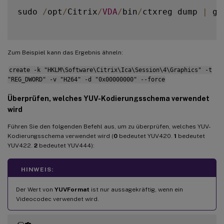
sudo 
/
opt
/
Citrix
/
VDA
/
bin
/
ctxreg dump 
|
 gr
Zum Beispiel kann das Ergebnis ähneln:
create -k "HKLM\Software\Citrix\Ica\Session\4\Graphics" -t
"REG_DWORD" -v "H264" -d "0x00000000" --force
Überprüfen, welches YUV-Kodierungsschema verwendet
wird
Führen Sie den folgenden Befehl aus, um zu überprüfen, welches YUV-
Kodierungsschema verwendet wird (
0
bedeutet YUV420.
1
bedeutet
YUV422.
2
bedeutet YUV444):
HINWEIS:
Der Wert von
YUVFormat
ist nur aussagekräftig, wenn ein
Videocodec verwendet wird.