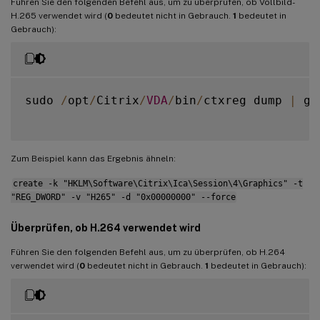
Führen Sie den folgenden Befehl aus, um zu überprüfen, ob Vollbild-
H.265 verwendet wird (
0
bedeutet nicht in Gebrauch.
1
bedeutet in
Gebrauch):
sudo 
/
opt
/
Citrix
/
VDA
/
bin
/
ctxreg dump 
|
 gr
Zum Beispiel kann das Ergebnis ähneln:
create -k "HKLM\Software\Citrix\Ica\Session\4\Graphics" -t
"REG_DWORD" -v "H265" -d "0x00000000" --force
Überprüfen, ob H.264 verwendet wird
Führen Sie den folgenden Befehl aus, um zu überprüfen, ob H.264
verwendet wird (
0
bedeutet nicht in Gebrauch.
1
bedeutet in Gebrauch):