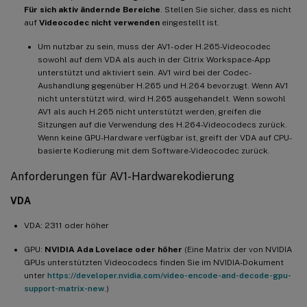
Für sich aktiv ändernde Bereiche
. Stellen Sie sicher, dass es nicht
auf
Videocodec nicht verwenden
eingestellt ist.
Um nutzbar zu sein, muss der AV1- oder H.265-Videocodec
sowohl auf dem VDA als auch in der Citrix Workspace-App
unterstützt und aktiviert sein. AV1 wird bei der Codec-
Aushandlung gegenüber H.265 und H.264 bevorzugt. Wenn AV1
nicht unterstützt wird, wird H.265 ausgehandelt. Wenn sowohl
AV1 als auch H.265 nicht unterstützt werden, greifen die
Sitzungen auf die Verwendung des H.264-Videocodecs zurück.
Wenn keine GPU-Hardware verfügbar ist, greift der VDA auf CPU-
basierte Kodierung mit dem Software-Videocodec zurück.
Anforderungen für AV1-Hardwarekodierung
VDA
VDA: 2311 oder höher
GPU:
NVIDIA Ada Lovelace oder höher
(Eine Matrix der von NVIDIA
GPUs unterstützten Videocodecs finden Sie im NVIDIA-Dokument
unter
https://developer.nvidia.com/video-encode-and-decode-gpu-
support-matrix-new
.)