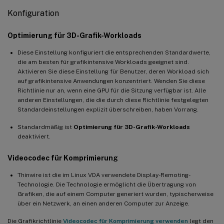
Überprüfen, ob die Hardwarekodierung für 3D Pro verwendet
Konfiguration
wird
Überprüfen, ob der NVIDIA GRID-Grafiktreiber korrekt installiert
Optimierung für 3D-Grafik-Workloads
ist
Diese Einstellung konfiguriert die entsprechenden Standardwerte,
HDX 3D Pro Probleme beim Neuzeichnen auf mehreren
die am besten für grafikintensive Workloads geeignet sind.
Monitoren
Aktivieren Sie diese Einstellung für Benutzer, deren Workload sich
auf grafikintensive Anwendungen konzentriert. Wenden Sie diese
Xorg-Fehlerprotokolle überprüfen
Richtlinie nur an, wenn eine GPU für die Sitzung verfügbar ist. Alle
Bekannte Probleme und Einschränkungen
anderen Einstellungen, die die durch diese Richtlinie festgelegten
Standardeinstellungen explizit überschreiben, haben Vorrang.
Bei vGPU zeigt die lokale Konsole von XenServer (ehemals
™
Citrix Hypervisor
) den ICA-Desktopsitzungsbildschirm an
Standardmäßig ist
Optimierung für 3D-Grafik-Workloads
deaktiviert.
Gnome 3 Desktop-Popups langsam beim Anmelden
Einige OpenGL/WebGL-Anwendungen werden beim Ändern der
Videocodec für Komprimierung
Größe des Citrix Workspace-App-Fensters nicht korrekt
gerendert
Thinwire ist die im Linux VDA verwendete Display-Remoting-
Technologie. Die Technologie ermöglicht die Übertragung von
Grafiken, die auf einem Computer generiert wurden, typischerweise
über ein Netzwerk, an einen anderen Computer zur Anzeige.
Die Grafikrichtlinie
Videocodec für Komprimierung verwenden
legt den