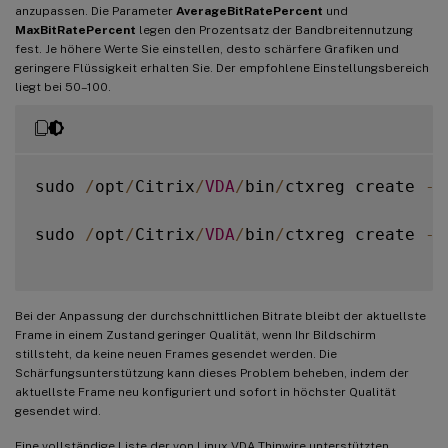
anzupassen. Die Parameter
AverageBitRatePercent
und
MaxBitRatePercent
legen den Prozentsatz der Bandbreitennutzung
fest. Je höhere Werte Sie einstellen, desto schärfere Grafiken und
geringere Flüssigkeit erhalten Sie. Der empfohlene Einstellungsbereich
liegt bei 50–100.
sudo 
/
opt
/
Citrix
/
VDA
/
bin
/
ctxreg create 
-
k
sudo 
/
opt
/
Citrix
/
VDA
/
bin
/
ctxreg create 
-
k
Bei der Anpassung der durchschnittlichen Bitrate bleibt der aktuellste
Frame in einem Zustand geringer Qualität, wenn Ihr Bildschirm
stillsteht, da keine neuen Frames gesendet werden. Die
Schärfungsunterstützung kann dieses Problem beheben, indem der
aktuellste Frame neu konfiguriert und sofort in höchster Qualität
gesendet wird.
Eine vollständige Liste der von Linux VDA Thinwire unterstützten