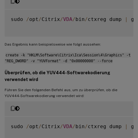
sudo 
/
opt
/
Citrix
/
VDA
/
bin
/
ctxreg dump 
|
 gr
Das Ergebnis kann beispielsweise wie folgt aussehen:
create -k "HKLM\Software\Citrix\Ica\Session\4\Graphics" -t
"REG_DWORD" -v "YUVFormat" -d "0x00000000" --force
Überprüfen, ob die YUV444-Softwarekodierung
verwendet wird
Führen Sie den folgenden Befehl aus, um zu überprüfen, ob die
YUV444-Softwarekodierung verwendet wird:
sudo 
/
opt
/
Citrix
/
VDA
/
bin
/
ctxreg dump 
|
 gr