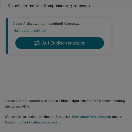
Visuell verlustfreie Komprimierung zulassen
Schieberegler für Grafikqualität
Durchschnittliche Bitraten basierend auf
Dieser Artikel wurde maschinell übersetzt.
Bandbreitenschätzungen anpassen
(Haftungsausschluss)
Parallele Verarbeitung
Auf Englisch anzeigen
Fehlerbehebung
Überprüfen, welcher Grafikmodus verwendet wird
Überprüfen, ob AV1 verwendet wird
Grafikkonfiguration und
Überprüfen, ob H.265 verwendet wird
Feinabstimmung
Überprüfen, ob H.264 verwendet wird
Überprüfen, welches YUV-Kodierungsschema verwendet wird
Dieser Artikel beschreibt die Grafikkonfiguration und Feinabstimmung
des Linux VDA.
Überprüfen, ob die YUV444-Softwarekodierung verwendet wird
Weitere Informationen finden Sie unter
Systemanforderungen
und im
Abschnitt
Installationsübersicht
.
Überprüfen, ob HDX 3D Pro aktiviert ist