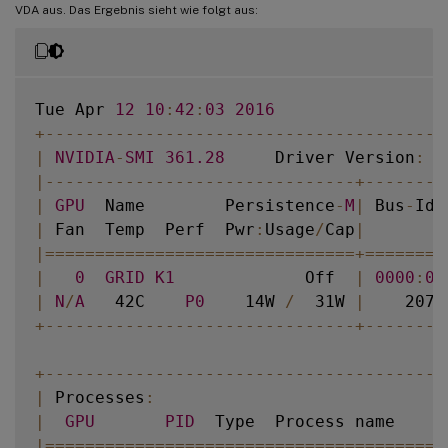
VDA aus. Das Ergebnis sieht wie folgt aus:
Tue Apr 
12
10
:
42
:
03
2016
+
--
--
--
--
--
--
--
--
--
--
--
--
--
--
--
--
--
--
--
--
|
NVIDIA
-
SMI
361.28
     Driver Version
:
3
|
--
--
--
--
--
--
--
--
--
--
--
--
--
--
--
-
+
--
--
--
--
|
GPU
  Name        Persistence
-
M
|
 Bus
-
Id 
|
 Fan  Temp  Perf  Pwr
:
Usage
/
Cap
|
        
|=
===
===
===
===
===
===
===
===
===
===
+=
===
===
=
|
0
GRID
K1
             Off  
|
0000
:
00
|
N
/
A
   42C    
P0
    14W 
/
  31W 
|
    207M
+
--
--
--
--
--
--
--
--
--
--
--
--
--
--
--
-
+
--
--
--
--
+
--
--
--
--
--
--
--
--
--
--
--
--
--
--
--
--
--
--
--
--
|
 Processes
:
|
GPU
PID
  Type  Process name     
|=
===
===
===
===
===
===
===
===
===
===
===
===
===