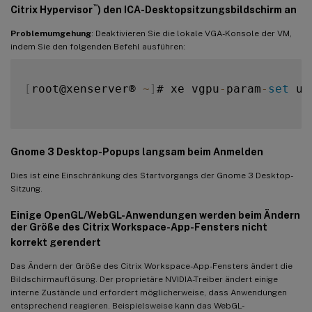
™
Citrix Hypervisor
) den ICA-Desktopsitzungsbildschirm an
Problemumgehung
: Deaktivieren Sie die lokale VGA-Konsole der VM,
indem Sie den folgenden Befehl ausführen:
[
root@xenserver® 
~
]
# xe vgpu
-
param
-
set
 uu
Gnome 3 Desktop-Popups langsam beim Anmelden
Dies ist eine Einschränkung des Startvorgangs der Gnome 3 Desktop-
Sitzung.
Einige OpenGL/WebGL-Anwendungen werden beim Ändern
der Größe des Citrix Workspace-App-Fensters nicht
korrekt gerendert
Das Ändern der Größe des Citrix Workspace-App-Fensters ändert die
Bildschirmauflösung. Der proprietäre NVIDIA-Treiber ändert einige
interne Zustände und erfordert möglicherweise, dass Anwendungen
entsprechend reagieren. Beispielsweise kann das WebGL-