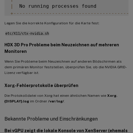
|
  No running processes found            
+
--
--
--
--
--
--
--
--
--
--
--
--
--
--
--
--
--
--
--
--
Legen Sie die korrekte Konfiguration für die Karte fest:
etc/X11/ctx-nvidia.sh
HDX 3D Pro Probleme beim Neuzeichnen auf mehreren
Monitoren
Wenn Sie Probleme beim Neuzeichnen auf anderen Bildschirmen als
dem primären Monitor feststellen, überprüfen Sie, ob die NVIDIA GRID-
Lizenz verfügbar ist.
Xorg-Fehlerprotokolle überprüfen
Die Protokolldatei von Xorg hat einen ähnlichen Namen wie
Xorg.
{DISPLAY}.log
im Ordner
/var/log/
.
Bekannte Probleme und Einschränkungen
Bei
vGPU
zeigt die lokale Konsole von XenServer (ehemals