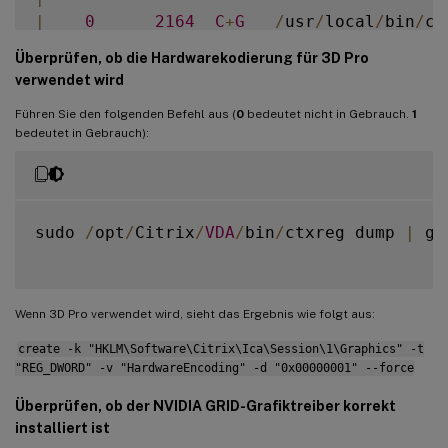
|
0
2164
C
+
G
/
usr
/
local
/
bin
/
ct
|
0
2187
G
   Xorg             
Überprüfen, ob die Hardwarekodierung für 3D Pro
+
--
--
--
--
--
--
--
--
--
--
--
--
--
--
--
--
--
--
--
--
verwendet wird
Führen Sie den folgenden Befehl aus (
0
bedeutet nicht in Gebrauch.
1
bedeutet in Gebrauch):
sudo 
/
opt
/
Citrix
/
VDA
/
bin
/
ctxreg dump 
|
 gr
Wenn 3D Pro verwendet wird, sieht das Ergebnis wie folgt aus:
create -k "HKLM\Software\Citrix\Ica\Session\1\Graphics" -t
"REG_DWORD" -v "HardwareEncoding" -d "0x00000001" --force
Überprüfen, ob der NVIDIA GRID-Grafiktreiber korrekt
installiert ist