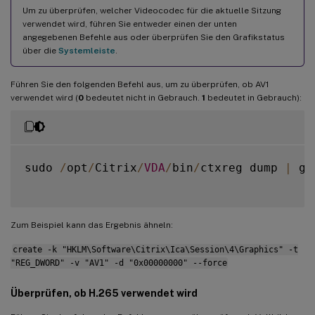
Um zu überprüfen, welcher Videocodec für die aktuelle Sitzung
verwendet wird, führen Sie entweder einen der unten
angegebenen Befehle aus oder überprüfen Sie den Grafikstatus
über die
Systemleiste
.
Führen Sie den folgenden Befehl aus, um zu überprüfen, ob AV1
verwendet wird (
0
bedeutet nicht in Gebrauch.
1
bedeutet in Gebrauch):
sudo 
/
opt
/
Citrix
/
VDA
/
bin
/
ctxreg dump 
|
 gr
Zum Beispiel kann das Ergebnis ähneln:
create -k "HKLM\Software\Citrix\Ica\Session\4\Graphics" -t
"REG_DWORD" -v "AV1" -d "0x00000000" --force
Überprüfen, ob H.265 verwendet wird