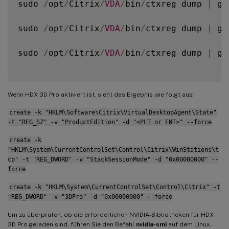
sudo 
/
opt
/
Citrix
/
VDA
/
bin
/
ctxreg dump 
|
 gr
sudo 
/
opt
/
Citrix
/
VDA
/
bin
/
ctxreg dump 
|
 gr
sudo 
/
opt
/
Citrix
/
VDA
/
bin
/
ctxreg dump 
|
 gr
Wenn HDX 3D Pro aktiviert ist, sieht das Ergebnis wie folgt aus:
create -k "HKLM\Software\Citrix\VirtualDesktopAgent\State"
-t "REG_SZ" -v "ProductEdition" -d "<PLT or ENT>" --force
create -k
"HKLM\System\CurrentControlSet\Control\Citrix\WinStations\t
cp" -t "REG_DWORD" -v "StackSessionMode" -d "0x00000000" --
force
create -k "HKLM\System\CurrentControlSet\Control\Citrix" -t
"REG_DWORD" -v "3DPro" -d "0x00000000" --force
Um zu überprüfen, ob die erforderlichen NVIDIA-Bibliotheken für HDX
3D Pro geladen sind, führen Sie den Befehl
nvidia-smi
auf dem Linux-