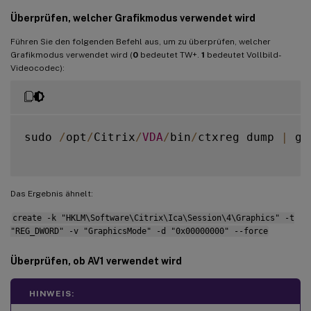
Überprüfen, welcher Grafikmodus verwendet wird
Führen Sie den folgenden Befehl aus, um zu überprüfen, welcher
Grafikmodus verwendet wird (
0
bedeutet TW+.
1
bedeutet Vollbild-
Videocodec):
sudo 
/
opt
/
Citrix
/
VDA
/
bin
/
ctxreg dump 
|
 gr
Das Ergebnis ähnelt:
create -k "HKLM\Software\Citrix\Ica\Session\4\Graphics" -t
"REG_DWORD" -v "GraphicsMode" -d "0x00000000" --force
Überprüfen, ob AV1 verwendet wird
HINWEIS: