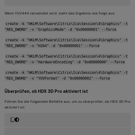
Wenn YUV444 verwendet wird, sieht das Ergebnis wie folgt aus:
create -k "HKLM\Software\Citrix\Ica\Session\4\Graphics" -t
"REG_DWORD" -v "GraphicsMode" -d "0x00000001" --force
create -k "HKLM\Software\Citrix\Ica\Session\4\Graphics" -t
"REG_DWORD" -v "H264" -d "0x00000001" --force
create -k "HKLM\Software\Citrix\Ica\Session\4\Graphics" -t
"REG_DWORD" -v "HardwareEncoding" -d "0x00000000" --force
create -k "HKLM\Software\Citrix\Ica\Session\4\Graphics" -t
"REG_DWORD" -v "YUVFormat" -d "0x00000002" --force
Überprüfen, ob HDX 3D Pro aktiviert ist
Führen Sie die folgenden Befehle aus, um zu überprüfen, ob HDX 3D Pro
aktiviert ist: