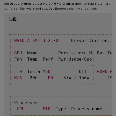
Um zu überprüfen, ob der NVIDIA GRID-Grafiktreiber korrekt installiert
ist, führen Sie
nvidia-smi
aus. Das Ergebnis sieht wie folgt aus:
+
--
--
--
--
--
--
--
--
--
--
--
--
--
--
--
--
--
--
--
--
|
NVIDIA
-
SMI
352.70
     Driver Version
:
3
|
--
--
--
--
--
--
--
--
--
--
--
--
--
--
--
-
+
--
--
--
--
|
GPU
  Name        Persistence
-
M
|
 Bus
-
Id 
|
 Fan  Temp  Perf  Pwr
:
Usage
/
Cap
|
        
|=
===
===
===
===
===
===
===
===
===
===
+=
===
===
=
|
0
  Tesla 
M60
           Off  
|
0000
:
00
|
N
/
A
   20C    
P0
    37W 
/
 150W 
|
     19M
+
--
--
--
--
--
--
--
--
--
--
--
--
--
--
--
-
+
--
--
--
--
+
--
--
--
--
--
--
--
--
--
--
--
--
--
--
--
--
--
--
--
--
|
 Processes
:
|
GPU
PID
  Type  Process name     
|=
===
===
===
===
===
===
===
===
===
===
===
===
===