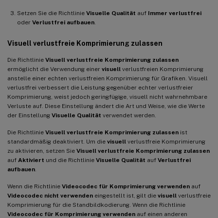
Setzen Sie die Richtlinie
Visuelle Qualität
auf
Immer verlustfrei
oder
Verlustfrei aufbauen
.
Visuell verlustfreie Komprimierung zulassen
Die Richtlinie
Visuell verlustfreie Komprimierung zulassen
ermöglicht die Verwendung einer
visuell
verlustfreien Komprimierung
anstelle einer echten verlustfreien Komprimierung für Grafiken. Visuell
verlustfrei verbessert die Leistung gegenüber echter verlustfreier
Komprimierung, weist jedoch geringfügige, visuell nicht wahrnehmbare
Verluste auf. Diese Einstellung ändert die Art und Weise, wie die Werte
der Einstellung
Visuelle Qualität
verwendet werden.
Die Richtlinie
Visuell verlustfreie Komprimierung zulassen
ist
standardmäßig deaktiviert. Um die
visuell
verlustfreie Komprimierung
zu aktivieren, setzen Sie
Visuell verlustfreie Komprimierung zulassen
auf
Aktiviert
und die Richtlinie
Visuelle Qualität
auf
Verlustfrei
aufbauen
.
Wenn die Richtlinie
Videocodec für Komprimierung verwenden
auf
Videocodec nicht verwenden
eingestellt ist, gilt die
visuell
verlustfreie
Komprimierung für die Standbildkodierung. Wenn die Richtlinie
Videocodec für Komprimierung verwenden
auf einen anderen