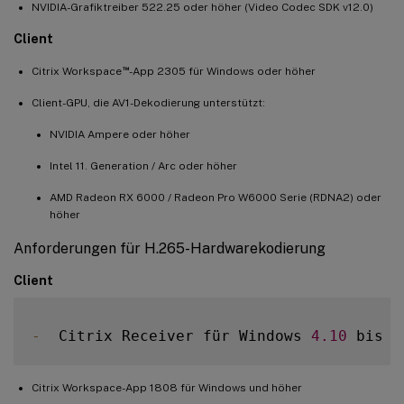
NVIDIA-Grafiktreiber 522.25 oder höher (Video Codec SDK v12.0)
Client
™
Citrix Workspace
-App 2305 für Windows oder höher
Client-GPU, die AV1-Dekodierung unterstützt:
NVIDIA Ampere oder höher
Intel 11. Generation / Arc oder höher
AMD Radeon RX 6000 / Radeon Pro W6000 Serie (RDNA2) oder
höher
Anforderungen für H.265-Hardwarekodierung
Client
-
  Citrix Receiver für Windows 
4.10
 bis 
4
Citrix Workspace-App 1808 für Windows und höher