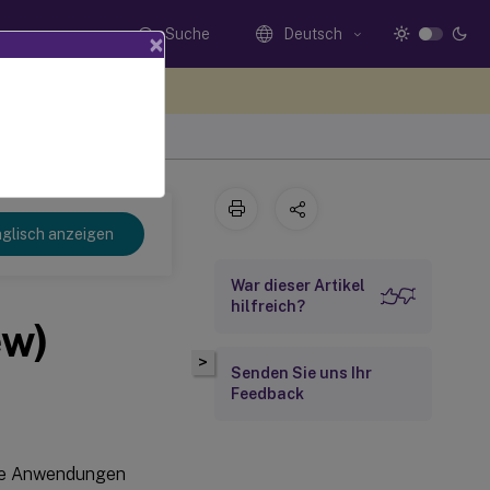
Suche
Deutsch
×
n Sie hier Feedback
glisch anzeigen
War dieser Artikel
hilfreich?
ew)
>
Senden Sie uns Ihr
Feedback
ige Anwendungen