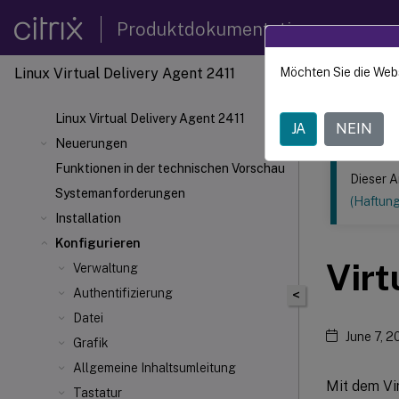
Produktdokumentation
Linux Virtual Delivery Agent 2411
Möchten Sie die Web
Dieser Inhalt
Linux V
Linux Virtual Delivery Agent 2411
JA
NEIN
Neuerungen
Funktionen in der technischen Vorschau
Dieser A
Systemanforderungen
(Haftun
Installation
Konfigurieren
Virt
Verwaltung
Authentifizierung
<
Datei
June 7, 
Grafik
Allgemeine Inhaltsumleitung
Mit dem Vi
Tastatur