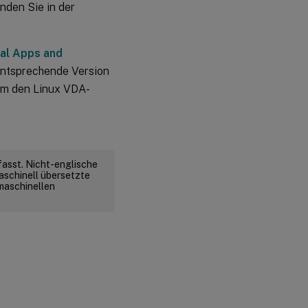
nden Sie in der
ual Apps and
entsprechende Version
um den Linux VDA-
fasst. Nicht-englische
aschinell übersetzte
 maschinellen