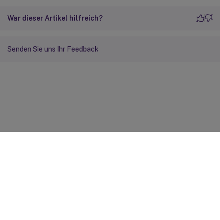
War dieser Artikel hilfreich?
Senden Sie uns Ihr Feedback
Feedback zur Site
Ihre Datenschutzauswahl
Datenschutz und rechtliche
Bestimmungen
Cookie-Einstellungen
docs.cloud.com
© 1999-
2026
Cloud Software Group, Inc. All rights reserved.