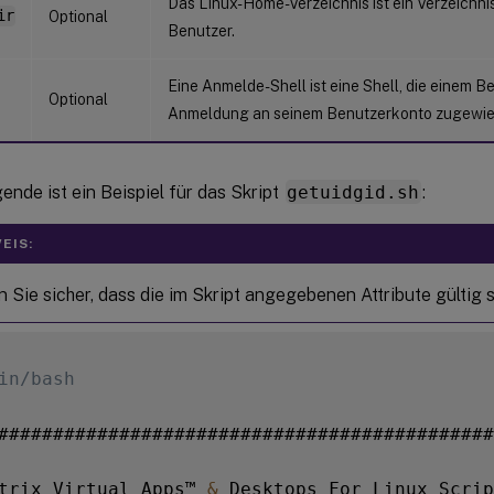
Das Linux-Home-Verzeichnis ist ein Verzeichni
ir
Optional
Benutzer.
Eine Anmelde-Shell ist eine Shell, die einem Be
Optional
Anmeldung an seinem Benutzerkonto zugewie
ende ist ein Beispiel für das Skript
getuidgid.sh
:
EIS:
n Sie sicher, dass die im Skript angegebenen Attribute gültig s
in/bash
#############################################
trix Virtual Apps™ 
&
 Desktops For Linux Scrip