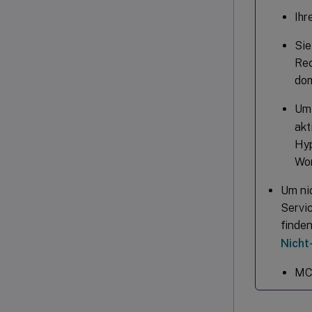
Ihr
Sie
Rec
do
Um 
akt
Hyp
Wo
Um ni
Servic
finde
Nicht
MCS