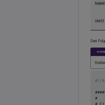
homed
shell
Das Folg
HINW
Stelle
#!/b
####
#

# Ci