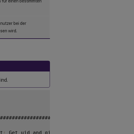
s für einen bestimmten
nutzer bei der
sen wird.
ind.
##############################

t
:
 Get uid and gid 
for
 the user
