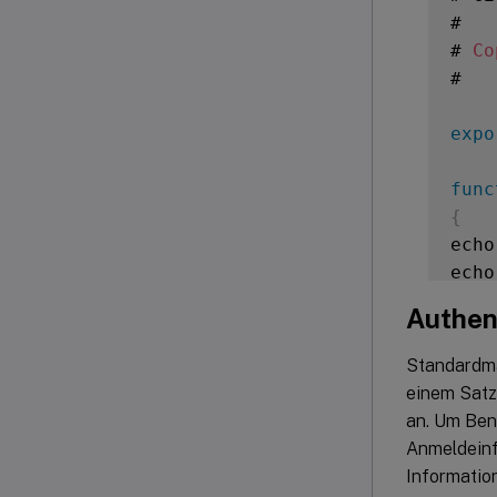
#

# 
Co
#

expo
func
{
echo
echo
echo
Authen
echo
}
Standardmä
einem Satz
get_
an. Um Ben
Anmeldeinf
Informatio