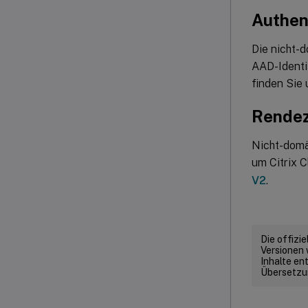
Authent
Die nicht-d
AAD-Identit
finden Sie
Rendez
Nicht-domä
um Citrix 
V2
.
Die offizi
Versionen 
Inhalte en
Übersetzun