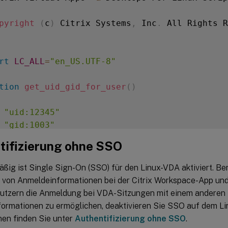
pyright
(
c
)
 Citrix Systems
,
 Inc
.
 All Rights R
rt
LC_ALL
=
"en_US.UTF-8"
tion
get_uid_gid_for_user
(
)
 
"uid:12345"
 
"gid:1003"
 
"homedir:/home/$1"
tifizierung ohne SSO
 
"shell:/bin/sh"
ßig ist Single Sign-On (SSO) für den Linux-VDA aktiviert. Be
 von Anmeldeinformationen bei der Citrix Workspace-App un
uid_gid_for_user $1

utzern die Anmeldung bei VDA-Sitzungen mit einem anderen 
ormationen zu ermöglichen, deaktivieren Sie SSO auf dem Li
nen finden Sie unter
Authentifizierung ohne SSO
.