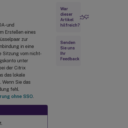
bestimmten Attributen
auf nicht-
War
domänengebundenen
dieser
VDAs erstellen
Artikel
DA- und
hilfreich?
Authentifizierung
m Erstellen eines
ohne SSO
üsselpaar zur
Authentifizierung
Senden
nbindung in eine
mit Azure Active
Sie uns
Directory
e Sitzung vom nicht-
Ihr
Feedback
gskonto unter
Rendezvous
V2
i der Citrix
s das lokale
. Wenn Sie das
ung fehl.
erung ohne SSO
.
t.