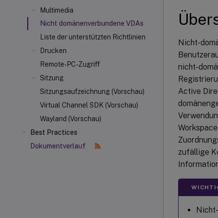
Multimedia
Übers
Nicht domänenverbundene VDAs
Liste der unterstützten Richtlinien
Nicht-domä
Drucken
Benutzerau
Remote-PC-Zugriff
nicht-domä
Sitzung
Registrier
Active Dir
Sitzungsaufzeichnung (Vorschau)
domänengeb
Virtual Channel SDK (Vorschau)
Verwendung
Wayland (Vorschau)
Workspace-
Best Practices
Zuordnungs
Dokumentverlauf
zufällige 
Informatio
WICHTI
Nicht