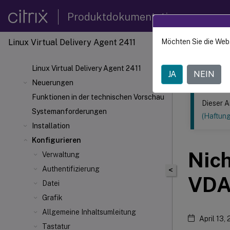
Produktdokumentation
Linux Virtual Delivery Agent 2411
Möchten Sie die Web
Dieser Inhalt
Linux V
Linux Virtual Delivery Agent 2411
JA
NEIN
Neuerungen
Funktionen in der technischen Vorschau
Dieser A
Systemanforderungen
(Haftun
Installation
Konfigurieren
Nic
Verwaltung
Authentifizierung
<
VDA
Datei
Grafik
Allgemeine Inhaltsumleitung
April 13,
Tastatur