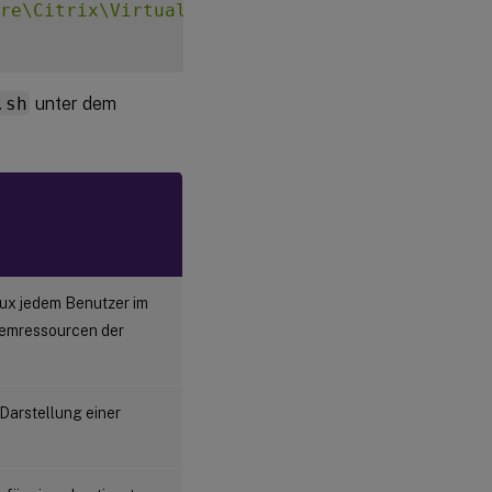
re\Citrix\VirtualDesktopAgent\LocalMappedAcc
.sh
unter dem
nux jedem Benutzer im
temressourcen der
 Darstellung einer