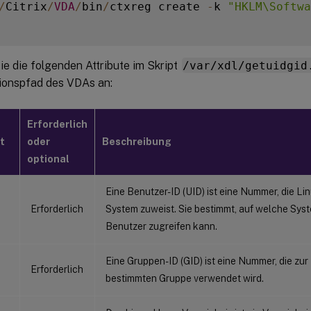
/
Citrix
/
VDA
/
bin
/
ctxreg create 
-
k 
"HKLM\Softwa
e die folgenden Attribute im Skript
/var/xdl/getuidgid
tionspfad des VDAs an:
Erforderlich
t
oder
Beschreibung
optional
Eine Benutzer-ID (UID) ist eine Nummer, die Li
Erforderlich
System zuweist. Sie bestimmt, auf welche Sys
Benutzer zugreifen kann.
Eine Gruppen-ID (GID) ist eine Nummer, die zur
Erforderlich
bestimmten Gruppe verwendet wird.