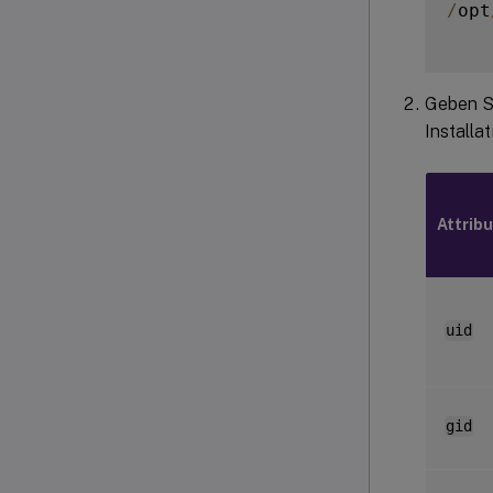
/
opt
Geben Si
Installa
Attribu
uid
gid