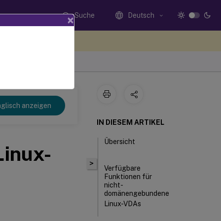
Suche
Deutsch
×
n Sie hier Feedback
glisch anzeigen
IN DIESEM ARTIKEL
Übersicht
inux-
>
Verfügbare
Funktionen für
nicht-
domänengebundene
Linux-VDAs
Lokale Benutzer mit