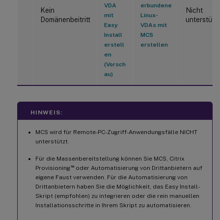
VDA
erbundene
Kein
Nicht
mit
Linux-
Domänenbeitritt
unterstütz
Easy
VDAs mit
Install
MCS
erstell
erstellen
en
(Vorsch
au)
HINWEIS:
MCS wird für Remote-PC-Zugriff-Anwendungsfälle NICHT
unterstützt.
Für die Massenbereitstellung können Sie MCS, Citrix
™
Provisioning
oder Automatisierung von Drittanbietern auf
eigene Faust verwenden. Für die Automatisierung von
Drittanbietern haben Sie die Möglichkeit, das Easy Install-
Skript (empfohlen) zu integrieren oder die rein manuellen
Installationsschritte in Ihrem Skript zu automatisieren.