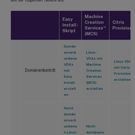
aus der folgenden Tabelle aus:
Machine
Easy
Creation
Citrix
Install-
™
Services
Provisioni
Skript
(MCS)
Domän
enverb
Linux-
undene
VDAs mit
Linux-VDAs
VDAs
Machine
mit Citrix
Domänenbeitritt
mit
Creation
Provisionin
Easy
Services
erstellen
Install
(MCS)
erstell
erstellen
en
Nicht
domän
enverb
undene
Nicht
n Linux-
domänenv