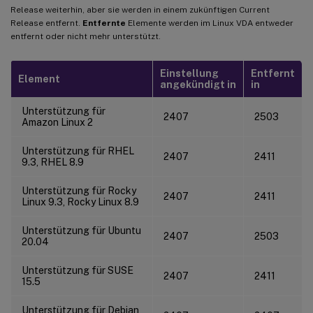
Release weiterhin, aber sie werden in einem zukünftigen Current
Release entfernt.
Entfernte
Elemente werden im Linux VDA entweder
entfernt oder nicht mehr unterstützt.
Einstellung
Entfernt
Element
angekündigt in
in
Unterstützung für
2407
2503
Amazon Linux 2
Unterstützung für RHEL
2407
2411
9.3, RHEL 8.9
Unterstützung für Rocky
2407
2411
Linux 9.3, Rocky Linux 8.9
Unterstützung für Ubuntu
2407
2503
20.04
Unterstützung für SUSE
2407
2411
15.5
Unterstützung für Debian