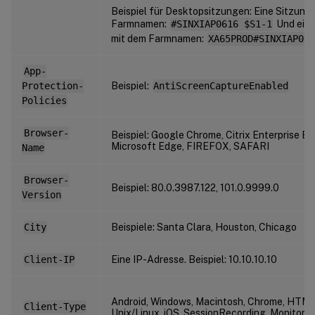
Beispiel für Desktopsitzungen: Eine Sitzung
Farmnamen:
#SINXIAP0616 $S1-1
Und eine
mit dem Farmnamen:
XA65PROD#SINXIAP061
App-
Protection-
Beispiel:
AntiScreenCaptureEnabled
Policies
Browser-
Beispiel: Google Chrome, Citrix Enterprise B
Microsoft Edge, FIREFOX, SAFARI
Name
Browser-
Beispiel: 80.0.3987.122, 101.0.9999.0
Version
City
Beispiele: Santa Clara, Houston, Chicago
Client-IP
Eine IP-Adresse. Beispiel: 10.10.10.10
Android, Windows, Macintosh, Chrome, HTML
Client-Type
Unix/Linux, iOS, SessionRecording, Monitor