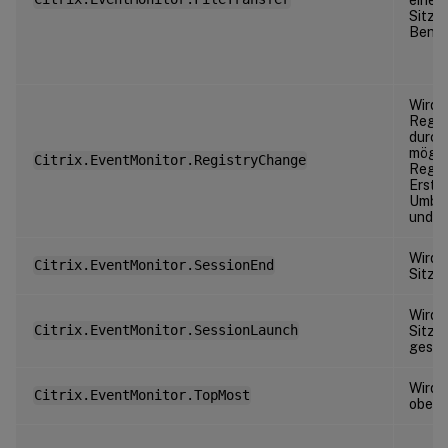
einer 
Sitzu
Benut
Wird 
Regis
durch
mögli
Citrix.EventMonitor.RegistryChange
Regis
Erstel
Umben
und W
Wird 
Citrix.EventMonitor.SessionEnd
Sitzu
Wird 
Citrix.EventMonitor.SessionLaunch
Sitzu
gesta
Wird 
Citrix.EventMonitor.TopMost
obers