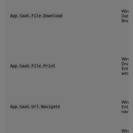
Wird 
App.SaaS.File.Download
Datei 
Brows
Wird 
Druck
App.SaaS.File.Print
Enterp
wird.
Wird a
App.SaaS.Url.Navigate
Enter
navigi
Wird 