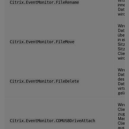
virtu
Citrix.EventMonitor.FileRename
inner
Datei
wird.
Wird 
Datei
überw
in ein
Citrix.EventMonitor.FileMove
Sitzu
Sitzu
Clien
wird.
Wird 
Datei 
des ü
Citrix.EventMonitor.FileDelete
Datei
virtu
gelösc
Wird 
Clien
zugeo
Masse
Citrix.EventMonitor.CDMUSBDriveAttach
Clien
aus di