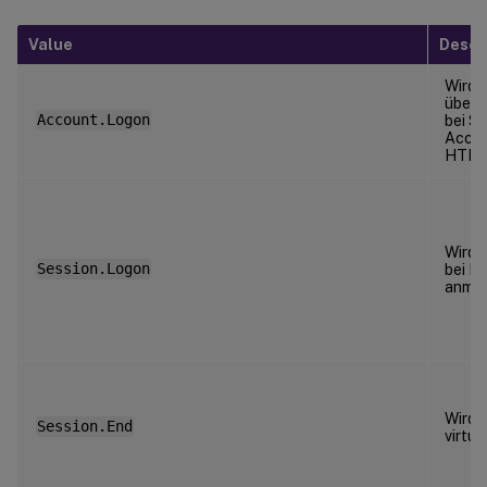
Value
Descr
Wird 
über 
Account.Logon
bei S
Accou
HTML5
Wird 
Session.Logon
bei Ih
anmel
Wird 
Session.End
virtue