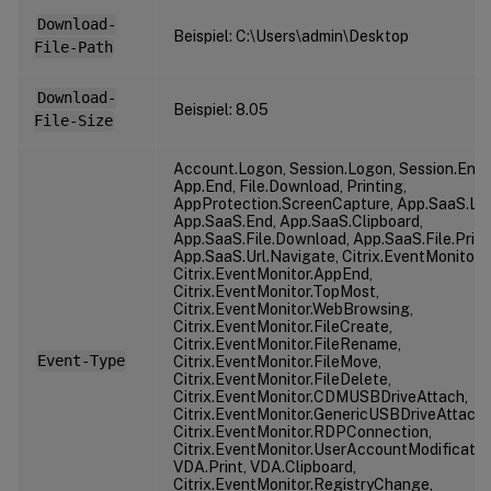
Download-
Beispiel: C:\Users\admin\Desktop
File-Path
Download-
Beispiel: 8.05
File-Size
Account.Logon, Session.Logon, Session.End, 
App.End, File.Download, Printing,
AppProtection.ScreenCapture, App.SaaS.La
App.SaaS.End, App.SaaS.Clipboard,
App.SaaS.File.Download, App.SaaS.File.Print
App.SaaS.Url.Navigate, Citrix.EventMonitor.
Citrix.EventMonitor.AppEnd,
Citrix.EventMonitor.TopMost,
Citrix.EventMonitor.WebBrowsing,
Citrix.EventMonitor.FileCreate,
Citrix.EventMonitor.FileRename,
Event-Type
Citrix.EventMonitor.FileMove,
Citrix.EventMonitor.FileDelete,
Citrix.EventMonitor.CDMUSBDriveAttach,
Citrix.EventMonitor.GenericUSBDriveAttach,
Citrix.EventMonitor.RDPConnection,
Citrix.EventMonitor.UserAccountModificatio
VDA.Print, VDA.Clipboard,
Citrix.EventMonitor.RegistryChange,