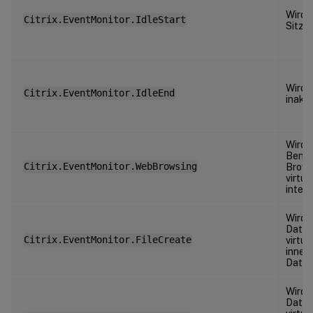
Wird 
Citrix.EventMonitor.IdleStart
Sitzun
Wird 
Citrix.EventMonitor.IdleEnd
inakti
Wird 
Benut
Citrix.EventMonitor.WebBrowsing
Brows
virtu
intera
Wird 
Datei 
Citrix.EventMonitor.FileCreate
virtu
inner
Datei
Wird 
Datei 