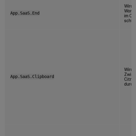
Wird a
Works
App.SaaS.End
im Cit
schlie
Wird 
Zwisc
App.SaaS.Clipboard
Citrix
durch