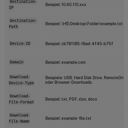
Destination-
Beispiel: 10.60.110.xxx
IP
Destination-
Beispiel: \H$\Desktop\Folder\example.txt
Path
Device-ID
Beispiel: cb781185-18ad-4f45-b75f
Domain
Beispiel: example.com
Download-
Beispiele: USB, Hard Disk Drive, RemoteDrive
oder Browser-Downloads.
Device-Type
Download-
Beispiel: txt, PDF, xlsx, docx
File-Format
Download-
Beispiel: example-file.txt
File-Name