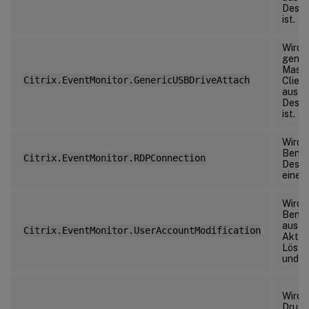
Deskt
ist.
Wird 
gener
Masse
Citrix.EventMonitor.GenericUSBDriveAttach
Clien
aus di
Deskt
ist.
Wird 
Benut
Citrix.EventMonitor.RDPConnection
Deskt
einer
Wird f
Benut
ausge
Citrix.EventMonitor.UserAccountModification
Aktivi
Lösch
und P
Wird 
Druck