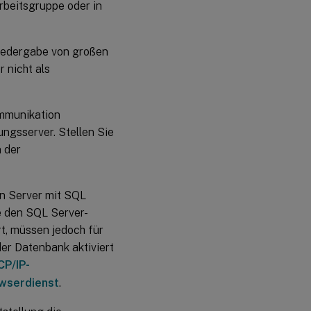
Arbeitsgruppe oder in
Wiedergabe von großen
 nicht als
ommunikation
ungsserver. Stellen Sie
 der
n Server mit SQL
ie den SQL Server-
t, müssen jedoch für
r Datenbank aktiviert
CP/IP-
wserdienst
.