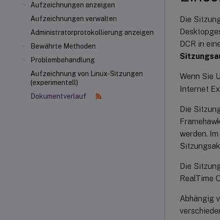
Aufzeichnungen anzeigen
Die Sitzun
Aufzeichnungen verwalten
Desktopges
Administratorprotokollierung anzeigen
DCR in ein
Bewährte Methoden
Sitzungsa
Problembehandlung
Aufzeichnung von Linux-Sitzungen
Wenn Sie U
(experimentell)
Internet Ex
Dokumentverlauf
Die Sitzun
Framehawk-
werden. Im
Sitzungsakt
Die Sitzun
RealTime O
Abhängig v
verschiede