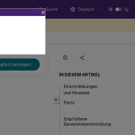
Suche
Deutsch
×
n Sie hier Feedback
glisch anzeigen
IN DIESEM ARTIKEL
Einschränkungen
und Hinweise
>
Ports
Empfohlene
Serversitebereitstellung