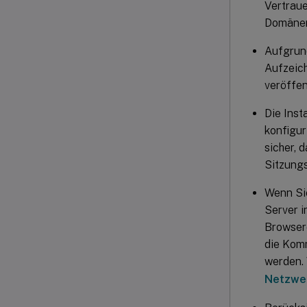
Vertraue
Domänen 
Aufgrund
Aufzeich
veröffen
Die Ins
konfigur
sicher, 
Sitzungs
Wenn Si
Server i
Browserd
die Kom
werden. 
Netzwer