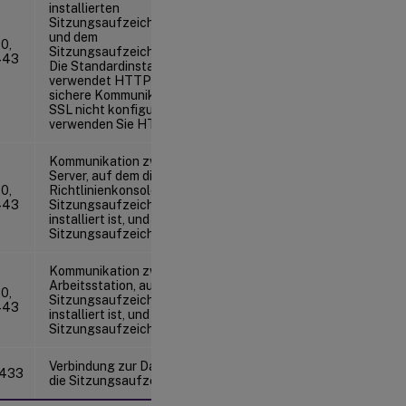
installierten
Sitzungsaufzeichnungsagent
und dem
0,
Sitzungsaufzeichnungsserver.
443
Die Standardinstallation
verwendet HTTPS/SSL für die
sichere Kommunikation. Wenn
SSL nicht konfiguriert ist,
verwenden Sie HTTP.
Kommunikation zwischen dem
Server, auf dem die
0,
Richtlinienkonsole für die
443
Sitzungsaufzeichnung
installiert ist, und dem
Sitzungsaufzeichnungsserver.
Kommunikation zwischen der
Arbeitsstation, auf der der
0,
Sitzungsaufzeichnungsplayer
443
installiert ist, und dem
Sitzungsaufzeichnungsserver.
Verbindung zur Datenbank für
1433
die Sitzungsaufzeichnung.