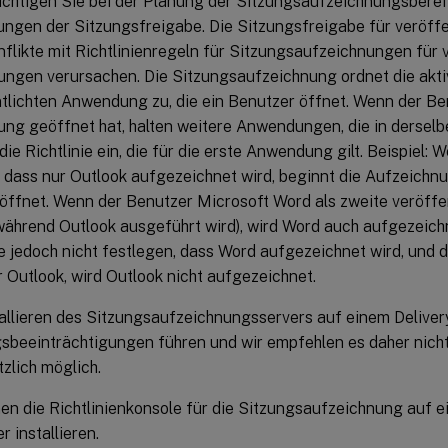
chtigen Sie bei der Planung der Sitzungsaufzeichnungsbereit
ungen der Sitzungsfreigabe. Die Sitzungsfreigabe für veröf
flikte mit Richtlinienregeln für Sitzungsaufzeichnungen für 
gen verursachen. Die Sitzungsaufzeichnung ordnet die aktive
tlichten Anwendung zu, die ein Benutzer öffnet. Wenn der Be
g geöffnet hat, halten weitere Anwendungen, die in derselb
die Richtlinie ein, die für die erste Anwendung gilt. Beispiel: W
, dass nur Outlook aufgezeichnet wird, beginnt die Aufzeichn
öffnet. Wenn der Benutzer Microsoft Word als zweite veröff
während Outlook ausgeführt wird), wird Word auch aufgezeichne
ie jedoch nicht festlegen, dass Word aufgezeichnet wird, und 
 Outlook, wird Outlook nicht aufgezeichnet.
allieren des Sitzungsaufzeichnungsservers auf einem Delivery
sbeeinträchtigungen führen und wir empfehlen es daher nicht;
zlich möglich.
en die Richtlinienkonsole für die Sitzungsaufzeichnung auf e
r installieren.