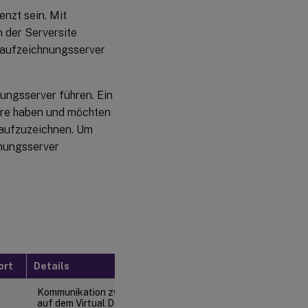
nzt sein. Mit
 der Serversite
saufzeichnungsserver
ungsserver führen. Ein
ware haben und möchten
 aufzuzeichnen. Um
hnungsserver
ort
Details
Kommunikation zwischen dem
auf dem Virtual Delivery Agent