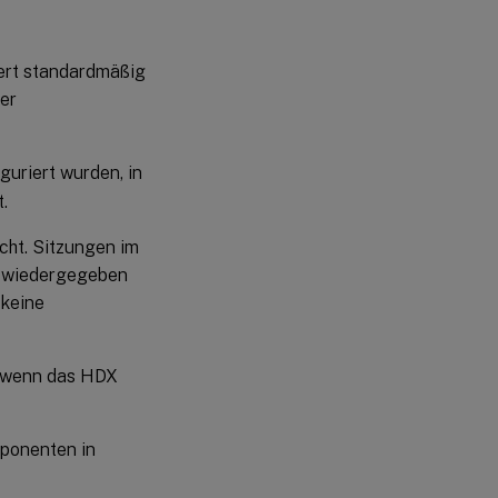
Wichtige
Bereitstellungshinweise
ert standardmäßig
er
guriert wurden, in
.
ht. Sitzungen im
i wiedergegeben
 keine
, wenn das HDX
ponenten in