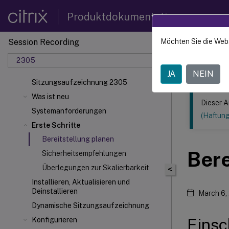
Produktdokumentation
Session Recording
Möchten Sie die Web
Dieser Inhalt
2305
Sitzun
JA
NEIN
Sitzungsaufzeichnung 2305
Was ist neu
Dieser A
Systemanforderungen
(Haftun
Erste Schritte
Bereitstellung planen
Bere
Sicherheitsempfehlungen
Überlegungen zur Skalierbarkeit
<
Installieren, Aktualisieren und
Deinstallieren
March 6,
Dynamische Sitzungsaufzeichnung
Eins
Konfigurieren