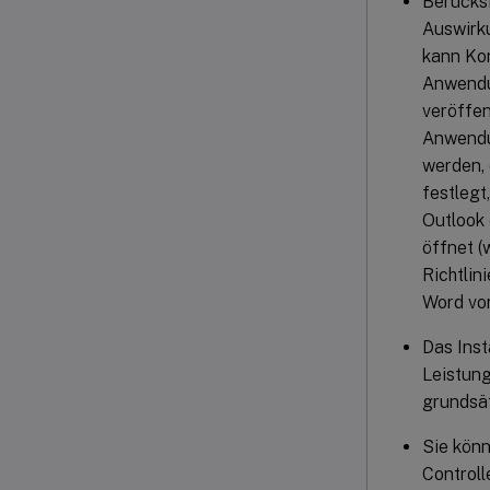
Berücksi
Auswirk
kann Kon
Anwendun
veröffen
Anwendun
werden, 
festlegt
Outlook 
öffnet (
Richtlin
Word vor
Das Inst
Leistung
grundsät
Sie könn
Controlle