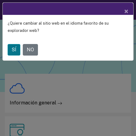
Documentació
×
ES
n de
productos
¿Quiere cambiar al sitio web en el idioma favorito de su
explorador web?
Citrix Workspace
SÍ
NO
Información general