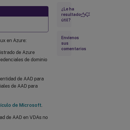
portal
de
¿Le ha
Azure
resultado
útil?
Paso 2:
Preparar
Envíenos
una
ux en Azure:
sus
imagen
comentarios
maestra
istrado de Azure
en la VM
de
redenciales de dominio
plantilla
identidad de AAD para
Paso 3:
Configurar
ciales de AAD para
la VM de
plantilla
en modo
no unido a
tículo de Microsoft
.
un dominio
tidad de AAD en VDAs no
Paso 4:
Crear