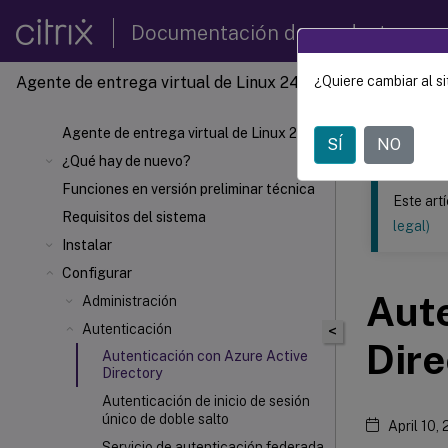
Documentación de productos
Agente de entrega virtual de Linux 2407
¿Quiere cambiar al si
Este contenid
Agente 
Agente de entrega virtual de Linux 2407
SÍ
NO
¿Qué hay de nuevo?
Funciones en versión preliminar técnica
Este art
Requisitos del sistema
legal)
Instalar
Configurar
Aute
Administración
Autenticación
<
Dire
Autenticación con Azure Active
Directory
Autenticación de inicio de sesión
único de doble salto
April 10,
Servicio de autenticación federada