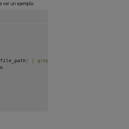
a ver un ejemplo.
file_path
}
 | grep '\[TrustIdentity\]' | sed 
n
