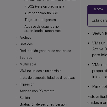
FIDO2 (versión preliminar)
NOTA:
Autenticación sin SSO
Tarjetas inteligentes
Esta car
Acceso de usuarios no
autenticados (anónimos)
Según tu
Archivo
VMs uni
Gráficos
Active D
Redirección general de contenido
para ini
Teclado
Multimedia
VMs no u
proporci
VDA no unidos a un dominio
iniciar 
Lista de compatibilidad de directivas
Impresión
Para ob
Acceso con PC remoto
Este artícu
Sesión
unidos a un
Grabación de sesiones (versión