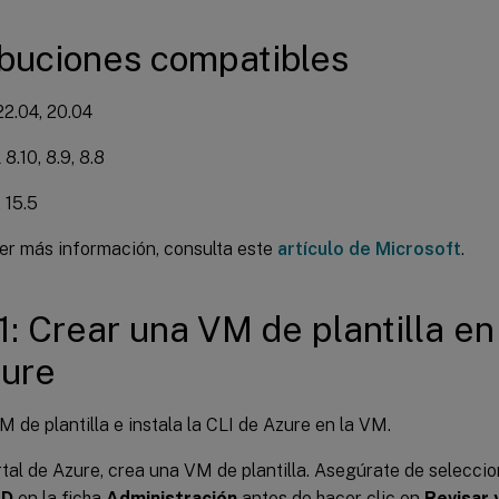
ibuciones compatibles
2.04, 20.04
8.10, 8.9, 8.8
 15.5
er más información, consulta este
artículo de Microsoft
.
1: Crear una VM de plantilla en 
zure
 de plantilla e instala la CLI de Azure en la VM.
rtal de Azure, crea una VM de plantilla. Asegúrate de selecci
AD
en la ficha
Administración
antes de hacer clic en
Revisar 