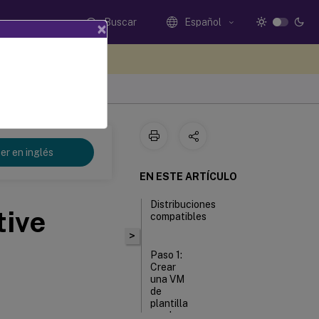
Buscar
Español
×
e sus comentarios aquí
er en inglés
EN ESTE ARTÍCULO
Distribuciones
tive
compatibles
>
Paso 1:
Crear
una VM
de
plantilla
en el