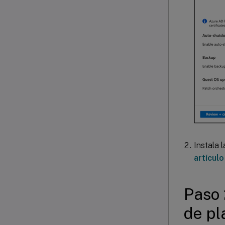
Instala 
artícul
Paso 
de pla