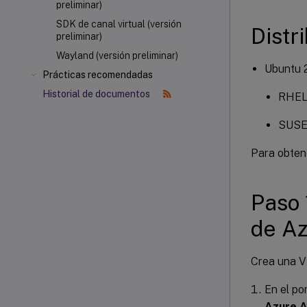
preliminar)
SDK de canal virtual (versión
Distr
preliminar)
Wayland (versión preliminar)
Ubuntu 2
Prácticas recomendadas
Historial de documentos
RHEL 
SUSE
Para obten
Paso 
de A
Crea una VM
En el po
Azure 