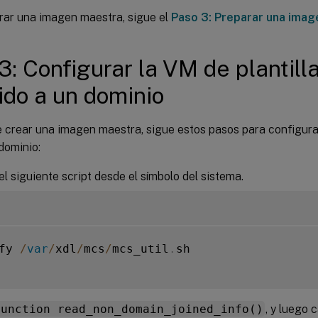
rar una imagen maestra, sigue el
Paso 3: Preparar una ima
3: Configurar la VM de plantil
ido a un dominio
 crear una imagen maestra, sigue estos pasos para configur
dominio:
el siguiente script desde el símbolo del sistema.
fy 
/
var
/
xdl
/
mcs
/
mcs_util
.
sh

function read_non_domain_joined_info()
, y luego 