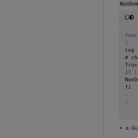
NonDo
func
{
log 
# ch
Trus
if
[
NonD
...
}
Gu