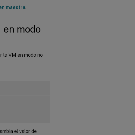
gen maestra
.
la en modo
ar la VM en modo no
cambia el valor de