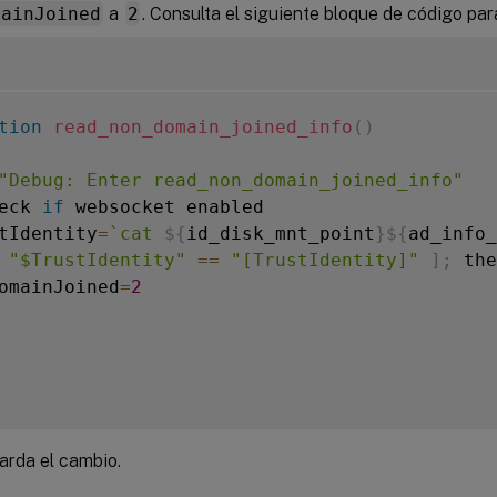
mainJoined
a
2
. Consulta el siguiente bloque de código par
tion
read_non_domain_joined_info
(
)
"Debug: Enter read_non_domain_joined_info"
eck 
if
 websocket enabled

tIdentity
=
`
cat 
${
id_disk_mnt_point
}
${
ad_info_
"$TrustIdentity"
==
"[TrustIdentity]"
]
;
 the
omainJoined
=
2
arda el cambio.