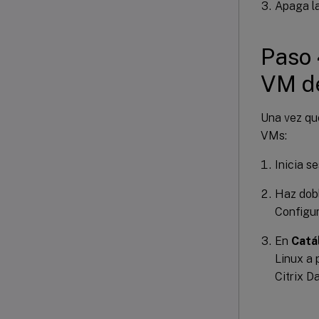
Apaga la
Paso 
VM de
Una vez que
VMs:
Inicia se
Haz dobl
Configu
En
Catá
Linux a 
Citrix 