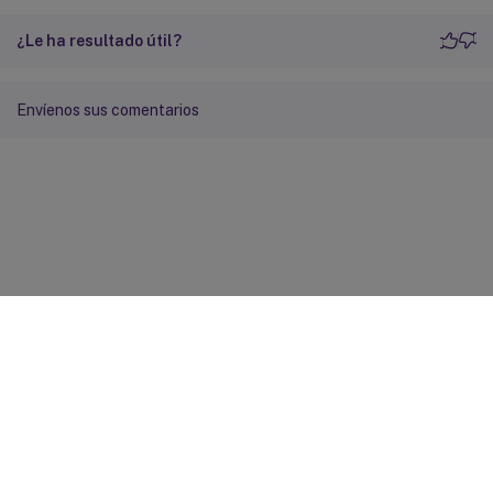
¿Le ha resultado útil?
Envíenos sus comentarios
Comentarios sobre el sitio
Sus opciones de privacidad
Condiciones legales y de
privacidad
Preferencias de cookies
docs.cloud.com
© 1999-
2026
Cloud Software Group, Inc. All rights reserved.