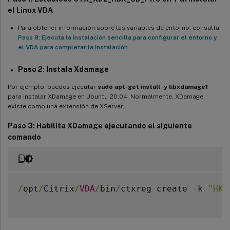
el Linux VDA
Para obtener información sobre las variables de entorno, consulta
Paso 8: Ejecuta la instalación sencilla para configurar el entorno y
el VDA para completar la instalación
.
Paso 2: Instala
Xdamage
Por ejemplo, puedes ejecutar
sudo apt-get install -y libxdamage1
para instalar XDamage en Ubuntu 20.04. Normalmente, XDamage
existe como una extensión de XServer.
Paso 3: Habilita XDamage ejecutando el siguiente
comando
/
opt
/
Citrix
/
VDA
/
bin
/
ctxreg create 
-
k 
"HKE