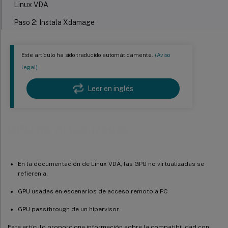
Linux VDA
Paso 2: Instala Xdamage
Paso 3: Habilita XDamage ejecutando el siguiente comando
Este artículo ha sido traducido automáticamente.
(Aviso
Paso 4: Modifica los archivos de configuración de Xorg
legal)
Apagado de monitor para VDA de acceso remoto a PC
Leer en inglés
Solución de problemas
Salida gráfica nula o distorsionada
GPU no virtualizadas
En la documentación de Linux VDA, las GPU no virtualizadas se
refieren a:
GPU usadas en escenarios de acceso remoto a PC
GPU passthrough de un hipervisor
Este artículo proporciona información sobre la compatibilidad con