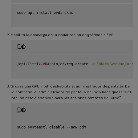
sudo apt install evdi
-
dkms

Habilita la descarga de la visualización de gráficos a EVDI:
/
opt
/
Citrix
/
VDA
/
bin
/
ctxreg create 
-
k 
"HKLM\System\Curren
Si usas una GPU Intel, deshabilita el administrador de pantalla. De
lo contrario, el administrador de pantalla ocupa y hace que la GPU
®
Intel no esté disponible para las sesiones remotas de Citrix
.
sudo systemctl disable 
--
now gdm
