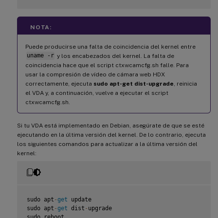
NOTA:
Puede producirse una falta de coincidencia del kernel entre
uname -r
y los encabezados del kernel. La falta de
coincidencia hace que el script ctxwcamcfg.sh falle. Para
usar la compresión de vídeo de cámara web HDX
correctamente, ejecuta
sudo apt-get dist-upgrade
, reinicia
el VDA y, a continuación, vuelve a ejecutar el script
ctxwcamcfg.sh.
Si tu VDA está implementado en Debian, asegúrate de que se esté
ejecutando en la última versión del kernel. De lo contrario, ejecuta
los siguientes comandos para actualizar a la última versión del
kernel:
sudo apt
-
get
 update

sudo apt
-
get
 dist
-
upgrade

sudo reboot
