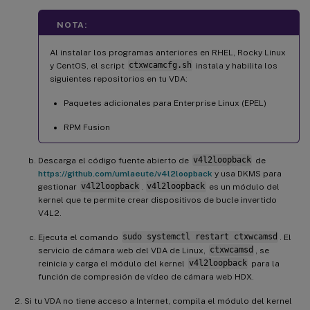
NOTA:
Al instalar los programas anteriores en RHEL, Rocky Linux
y CentOS, el script
ctxwcamcfg.sh
instala y habilita los
siguientes repositorios en tu VDA:
Paquetes adicionales para Enterprise Linux (EPEL)
RPM Fusion
Descarga el código fuente abierto de
v4l2loopback
de
https://github.com/umlaeute/v4l2loopback
y usa DKMS para
gestionar
v4l2loopback
.
v4l2loopback
es un módulo del
kernel que te permite crear dispositivos de bucle invertido
V4L2.
Ejecuta el comando
sudo systemctl restart ctxwcamsd
. El
servicio de cámara web del VDA de Linux,
ctxwcamsd
, se
reinicia y carga el módulo del kernel
v4l2loopback
para la
función de compresión de vídeo de cámara web HDX.
Si tu VDA no tiene acceso a Internet, compila el módulo del kernel