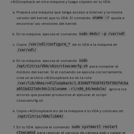
v4l2loopback en otra máquina y luego cópialo en tu VDA.
Prepara una máquina que tenga acceso a Internet y la misma
versión del kernel que tu VDA. El comando
uname -r
ayuda a
encontrar las versiones del kernel.
En la máquina, ejecuta el comando
sudo mkdir -p /var/xdl
.
Copia
/var/xdl/configure_*
de tu VDA a la máquina en
/var/xdl/
.
En la máquina, ejecuta el comando
sudo
/opt/Citrix/VDA/sbin/ctxwcamcfg.sh
para compilar el
módulo del kernel. Si el comando se ejecuta correctamente,
crea un archivo v4l2loopback.ko en la ruta
/var/lib/dkms/v4l2loopback/1.81b8df79107d1fbf392fdcba
a051bd227a9c94c1/$(uname -r)/x86_64/module/
. Ignora los
errores que puedan producirse al ejecutar el script
ctxwcamcfg.sh.
Copia v4l2loopback.ko de la máquina a tu VDA y colócalo en
/opt/Citrix/VDA/lib64/
.
En tu VDA, ejecuta el comando
sudo systemctl restart
ctxwcamsd
para reiniciar el servicio de cámara web y cargar el