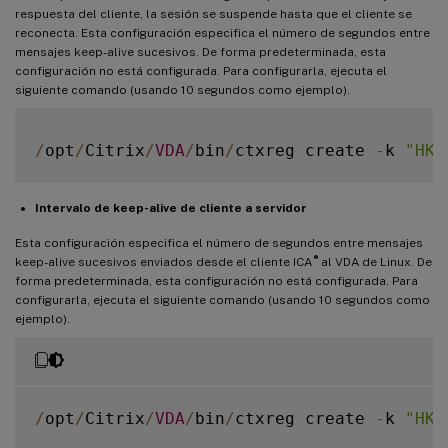
respuesta del cliente, la sesión se suspende hasta que el cliente se
reconecta. Esta configuración especifica el número de segundos entre
mensajes keep-alive sucesivos. De forma predeterminada, esta
configuración no está configurada. Para configurarla, ejecuta el
siguiente comando (usando 10 segundos como ejemplo).
/
opt
/
Citrix
/
VDA
/
bin
/
ctxreg create 
-
k 
"HKE
Intervalo de keep-alive de cliente a servidor
Esta configuración especifica el número de segundos entre mensajes
®
keep-alive sucesivos enviados desde el cliente ICA
al VDA de Linux. De
forma predeterminada, esta configuración no está configurada. Para
configurarla, ejecuta el siguiente comando (usando 10 segundos como
ejemplo).
/
opt
/
Citrix
/
VDA
/
bin
/
ctxreg create 
-
k 
"HKE