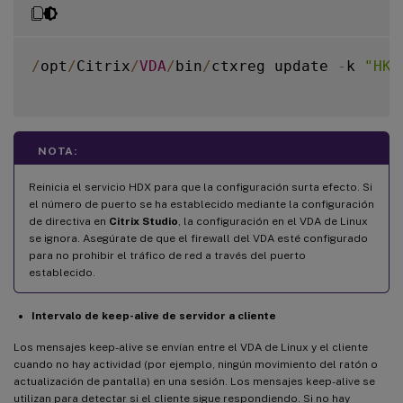
/
opt
/
Citrix
/
VDA
/
bin
/
ctxreg update 
-
k 
"HKE
NOTA:
Reinicia el servicio HDX para que la configuración surta efecto. Si
el número de puerto se ha establecido mediante la configuración
de directiva en
Citrix Studio
, la configuración en el VDA de Linux
se ignora. Asegúrate de que el firewall del VDA esté configurado
para no prohibir el tráfico de red a través del puerto
establecido.
Intervalo de keep-alive de servidor a cliente
Los mensajes keep-alive se envían entre el VDA de Linux y el cliente
cuando no hay actividad (por ejemplo, ningún movimiento del ratón o
actualización de pantalla) en una sesión. Los mensajes keep-alive se
utilizan para detectar si el cliente sigue respondiendo. Si no hay