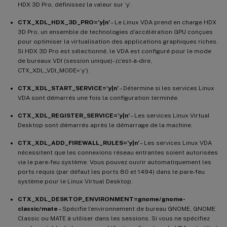
HDX 3D Pro, définissez la valeur sur ‘y’.
CTX_XDL_HDX_3D_PRO=’y|n’
– Le Linux VDA prend en charge HDX
3D Pro, un ensemble de technologies d’accélération GPU conçues
pour optimiser la virtualisation des applications graphiques riches.
Si HDX 3D Pro est sélectionné, le VDA est configuré pour le mode
de bureaux VDI (session unique) - (c’est-à-dire,
CTX_XDL_VDI_MODE=’y’).
CTX_XDL_START_SERVICE=’y|n’
– Détermine si les services Linux
VDA sont démarrés une fois la configuration terminée.
CTX_XDL_REGISTER_SERVICE=’y|n’
– Les services Linux Virtual
Desktop sont démarrés après le démarrage de la machine.
CTX_XDL_ADD_FIREWALL_RULES=’y|n’
– Les services Linux VDA
nécessitent que les connexions réseau entrantes soient autorisées
via le pare-feu système. Vous pouvez ouvrir automatiquement les
ports requis (par défaut les ports 80 et 1494) dans le pare-feu
système pour le Linux Virtual Desktop.
CTX_XDL_DESKTOP_ENVIRONMENT=gnome/gnome-
classic/mate
– Spécifie l’environnement de bureau GNOME, GNOME
Classic ou MATE à utiliser dans les sessions. Si vous ne spécifiez