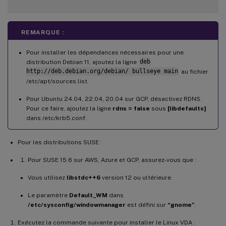
REMARQUE :
Pour installer les dépendances nécessaires pour une
distribution Debian 11, ajoutez la ligne
deb
http://deb.debian.org/debian/ bullseye main
au fichier
/etc/apt/sources.list.
Pour Ubuntu 24.04, 22.04, 20.04 sur GCP, désactivez RDNS.
Pour ce faire, ajoutez la ligne
rdns = false
sous
[libdefaults]
dans /etc/krb5.conf.
Pour les distributions SUSE :
Pour SUSE 15.6 sur AWS, Azure et GCP, assurez-vous que :
Vous utilisez
libstdc++6
version 12 ou ultérieure.
Le paramètre
Default_WM
dans
/etc/sysconfig/windowmanager
est défini sur
“gnome”
.
Exécutez la commande suivante pour installer le Linux VDA :