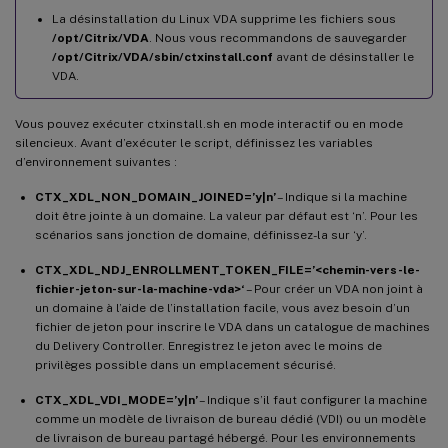
La désinstallation du Linux VDA supprime les fichiers sous
/opt/Citrix/VDA
. Nous vous recommandons de sauvegarder
/opt/Citrix/VDA/sbin/ctxinstall.conf
avant de désinstaller le
VDA.
Vous pouvez exécuter ctxinstall.sh en mode interactif ou en mode
silencieux. Avant d’exécuter le script, définissez les variables
d’environnement suivantes :
CTX_XDL_NON_DOMAIN_JOINED=’y|n’
– Indique si la machine
doit être jointe à un domaine. La valeur par défaut est ‘n’. Pour les
scénarios sans jonction de domaine, définissez-la sur ‘y’.
CTX_XDL_NDJ_ENROLLMENT_TOKEN_FILE=’<chemin-vers-le-
fichier-jeton-sur-la-machine-vda>‘
– Pour créer un VDA non joint à
un domaine à l’aide de l’installation facile, vous avez besoin d’un
fichier de jeton pour inscrire le VDA dans un catalogue de machines
du Delivery Controller. Enregistrez le jeton avec le moins de
privilèges possible dans un emplacement sécurisé.
CTX_XDL_VDI_MODE=’y|n’
– Indique s’il faut configurer la machine
comme un modèle de livraison de bureau dédié (VDI) ou un modèle
de livraison de bureau partagé hébergé. Pour les environnements