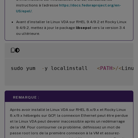
instructions à l’adresse
https://docs.fedoraproject.org/en-
US/epel/
.
Avant d’installer le Linux VDA sur RHEL 9.4/9.2 et Rocky Linux
9.4/9.2, mettez à jour le package
libsepol
vers la version 3.4
ou ultérieure.
sudo yum  
-
y localinstall   
<
PATH
>
/
<
Linux
REMARQUE :
Après avoir installé le Linux VDA sur RHEL 8.x/9.x et Rocky Linux
8.x/9.x hébergés sur GCP, la connexion Ethernet peut être perdue
et le Linux VDA peut devenir inaccessible après un redémarrage
de la VM. Pour contourner ce problème, définissez un mot de
passe root lors de la première connexion à la VM et assurez-