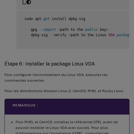
 sudo apt
-
get
 install dpkg
-
sig

-
  gpg 
--
import
<
path to the 
public
 key
>
-
  dpkg
-
sig 
--
verify 
<
path to the Linux 
VDA
package
>
Étape 6 : Installer le package Linux VDA
Pour configurer l’environnement du Linux VDA, exécutez les
commandes suivantes.
Pour les distributions Amazon Linux 2, CentOS, RHEL et Rocky Linux :
REMARQUE :
Pour RHEL et CentOS, installez le référentiel EPEL avant de
pouvoir installer le Linux VDA avec succès. Pour plus
d’informations sur l’installation d’EPEL, consultez les