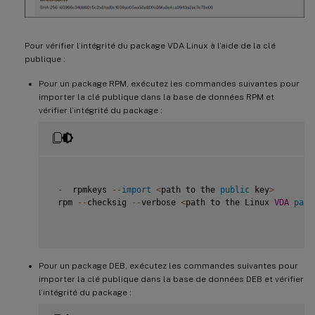
Pour vérifier l’intégrité du package VDA Linux à l’aide de la clé
publique :
Pour un package RPM, exécutez les commandes suivantes pour
importer la clé publique dans la base de données RPM et
vérifier l’intégrité du package :
-
  rpmkeys 
--
import
<
path to the 
public
 key
>
 rpm 
--
checksig 
--
verbose 
<
path to the Linux 
VDA
pack
Pour un package DEB, exécutez les commandes suivantes pour
importer la clé publique dans la base de données DEB et vérifier
l’intégrité du package :