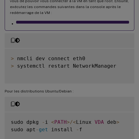
vous de pouvoir vous connecter à la VM en tant que root. Ensuite,
exécutez les commandes suivantes dans la console après le
redémarrage de la VM :
>
>
 systemctl restart NetworkManager

Pour les distributions Ubuntu/Debian :
sudo dpkg 
-
i 
<
PATH
>
/
<
Linux 
VDA
 deb
>
sudo apt
-
get
 install 
-
f
