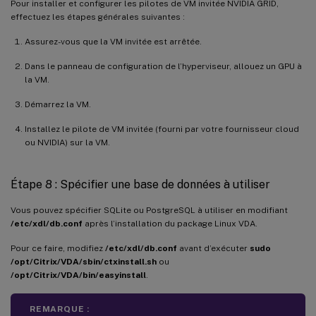
Pour installer et configurer les pilotes de VM invitée NVIDIA GRID,
effectuez les étapes générales suivantes :
Assurez-vous que la VM invitée est arrêtée.
Dans le panneau de configuration de l’hyperviseur, allouez un GPU à
la VM.
Démarrez la VM.
Installez le pilote de VM invitée (fourni par votre fournisseur cloud
ou NVIDIA) sur la VM.
Étape 8 : Spécifier une base de données à utiliser
Vous pouvez spécifier SQLite ou PostgreSQL à utiliser en modifiant
/etc/xdl/db.conf
après l’installation du package Linux VDA.
Pour ce faire, modifiez
/etc/xdl/db.conf
avant d’exécuter
sudo
/opt/Citrix/VDA/sbin/ctxinstall.sh
ou
/opt/Citrix/VDA/bin/easyinstall
.
REMARQUE :