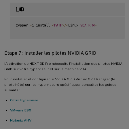
zypper 
-
i install 
<
PATH
>
/
<
Linux 
VDA
RPM
>
Étape 7 : Installer les pilotes NVIDIA GRID
™
L’activation de HDX
3D Pro nécessite l’installation des pilotes NVIDIA
GRID sur votre hyperviseur et sur la machine VDA.
Pour installer et configurer le NVIDIA GRID Virtual GPU Manager (le
pilote hôte) sur les hyperviseurs spécifiques, consultez les guides
suivants :
Citrix Hypervisor
VMware ESX
Nutanix AHV