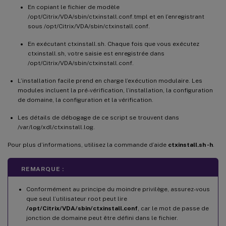
En copiant le fichier de modèle
/opt/Citrix/VDA/sbin/ctxinstall.conf.tmpl et en l’enregistrant
sous /opt/Citrix/VDA/sbin/ctxinstall.conf.
En exécutant ctxinstall.sh. Chaque fois que vous exécutez
ctxinstall.sh, votre saisie est enregistrée dans
/opt/Citrix/VDA/sbin/ctxinstall.conf.
L’installation facile prend en charge l’exécution modulaire. Les
modules incluent la pré-vérification, l’installation, la configuration
de domaine, la configuration et la vérification.
Les détails de débogage de ce script se trouvent dans
/var/log/xdl/ctxinstall.log.
Pour plus d’informations, utilisez la commande d’aide
ctxinstall.sh -h
.
REMARQUE :
Conformément au principe du moindre privilège, assurez-vous
que seul l’utilisateur root peut lire
/opt/Citrix/VDA/sbin/ctxinstall.conf
, car le mot de passe de
jonction de domaine peut être défini dans le fichier.