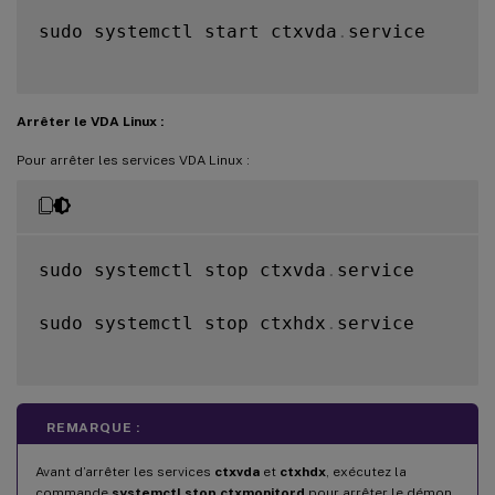
sudo systemctl start ctxvda
.
service

Arrêter le VDA Linux :
Pour arrêter les services VDA Linux :
sudo systemctl stop ctxvda
.
service

sudo systemctl stop ctxhdx
.
service

REMARQUE :
Avant d’arrêter les services
ctxvda
et
ctxhdx
, exécutez la
commande
systemctl stop ctxmonitord
pour arrêter le démon