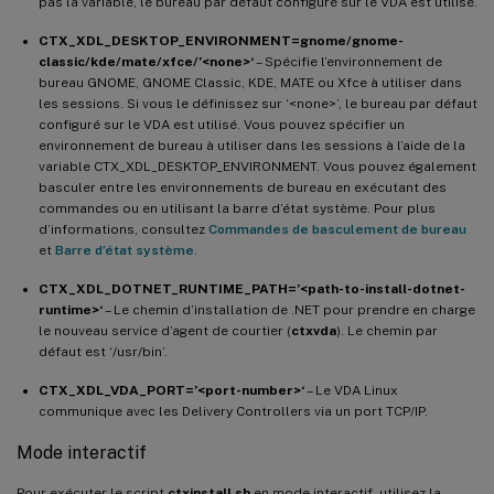
pas la variable, le bureau par défaut configuré sur le VDA est utilisé.
CTX_XDL_DESKTOP_ENVIRONMENT=gnome/gnome-
classic/kde/mate/xfce/’<none>‘
– Spécifie l’environnement de
bureau GNOME, GNOME Classic, KDE, MATE ou Xfce à utiliser dans
les sessions. Si vous le définissez sur ‘<none>’, le bureau par défaut
configuré sur le VDA est utilisé. Vous pouvez spécifier un
environnement de bureau à utiliser dans les sessions à l’aide de la
variable CTX_XDL_DESKTOP_ENVIRONMENT. Vous pouvez également
basculer entre les environnements de bureau en exécutant des
commandes ou en utilisant la barre d’état système. Pour plus
d’informations, consultez
Commandes de basculement de bureau
et
Barre d’état système
.
CTX_XDL_DOTNET_RUNTIME_PATH=’<path-to-install-dotnet-
runtime>‘
– Le chemin d’installation de .NET pour prendre en charge
le nouveau service d’agent de courtier (
ctxvda
). Le chemin par
défaut est ‘/usr/bin’.
CTX_XDL_VDA_PORT=’<port-number>‘
– Le VDA Linux
communique avec les Delivery Controllers via un port TCP/IP.
Mode interactif
Pour exécuter le script
ctxinstall.sh
en mode interactif, utilisez la