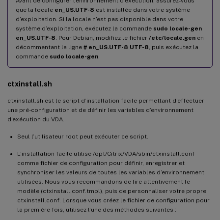
Avant de configurer l’environnement d’exécution, assurez-vous
que la locale
en_US.UTF-8
est installée dans votre système
d’exploitation. Si la locale n’est pas disponible dans votre
système d’exploitation, exécutez la commande
sudo locale-gen
en_US.UTF-8
. Pour Debian, modifiez le fichier
/etc/locale.gen
en
décommentant la ligne
# en_US.UTF-8 UTF-8
, puis exécutez la
commande
sudo locale-gen
.
ctxinstall.sh
ctxinstall.sh est le script d’installation facile permettant d’effectuer
une pré-configuration et de définir les variables d’environnement
d’exécution du VDA.
Seul l’utilisateur root peut exécuter ce script.
L’installation facile utilise /opt/Citrix/VDA/sbin/ctxinstall.conf
comme fichier de configuration pour définir, enregistrer et
synchroniser les valeurs de toutes les variables d’environnement
utilisées. Nous vous recommandons de lire attentivement le
modèle (ctxinstall.conf.tmpl), puis de personnaliser votre propre
ctxinstall.conf. Lorsque vous créez le fichier de configuration pour
la première fois, utilisez l’une des méthodes suivantes :