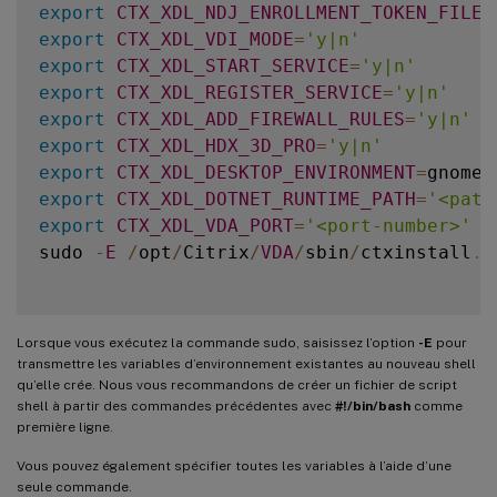
export
CTX_XDL_NDJ_ENROLLMENT_TOKEN_FILE
=
export
CTX_XDL_VDI_MODE
=
'y|n'
export
CTX_XDL_START_SERVICE
=
'y|n'
export
CTX_XDL_REGISTER_SERVICE
=
'y|n'
export
CTX_XDL_ADD_FIREWALL_RULES
=
'y|n'
export
CTX_XDL_HDX_3D_PRO
=
'y|n'
export
CTX_XDL_DESKTOP_ENVIRONMENT
=
gnome
|
export
CTX_XDL_DOTNET_RUNTIME_PATH
=
'<path
export
CTX_XDL_VDA_PORT
=
'<port-number>'
sudo 
-
E
/
opt
/
Citrix
/
VDA
/
sbin
/
ctxinstall
.
s
Lorsque vous exécutez la commande sudo, saisissez l’option
-E
pour
transmettre les variables d’environnement existantes au nouveau shell
qu’elle crée. Nous vous recommandons de créer un fichier de script
shell à partir des commandes précédentes avec
#!/bin/bash
comme
première ligne.
Vous pouvez également spécifier toutes les variables à l’aide d’une
seule commande.