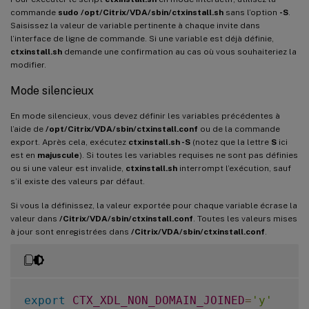
commande
sudo /opt/Citrix/VDA/sbin/ctxinstall.sh
sans l’option
-S
.
Saisissez la valeur de variable pertinente à chaque invite dans
l’interface de ligne de commande. Si une variable est déjà définie,
ctxinstall.sh
demande une confirmation au cas où vous souhaiteriez la
modifier.
Mode silencieux
En mode silencieux, vous devez définir les variables précédentes à
l’aide de
/opt/Citrix/VDA/sbin/ctxinstall.conf
ou de la commande
export. Après cela, exécutez
ctxinstall.sh -S
(notez que la lettre
S
ici
est en
majuscule
). Si toutes les variables requises ne sont pas définies
ou si une valeur est invalide,
ctxinstall.sh
interrompt l’exécution, sauf
s’il existe des valeurs par défaut.
Si vous la définissez, la valeur exportée pour chaque variable écrase la
valeur dans
/Citrix/VDA/sbin/ctxinstall.conf
. Toutes les valeurs mises
à jour sont enregistrées dans
/Citrix/VDA/sbin/ctxinstall.conf
.
export
CTX_XDL_NON_DOMAIN_JOINED
=
'y'