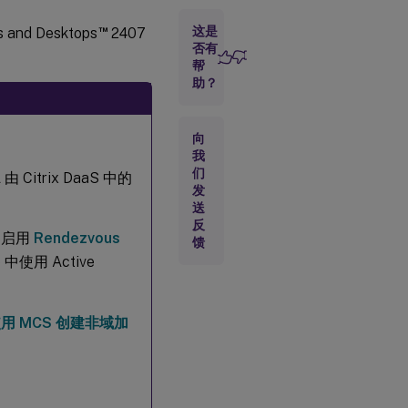
录
™
这是
nd Desktops
2407
否有
步
帮
骤
助？
2：
创
建
注
向
册
我
令
们
trix DaaS 中的
牌
发
送
反
步骤
保已启用
Rendezvous
馈
3：
使用 Active
安装
.NET
用 MCS 创建非域加
步骤
5：
下载
Linux
VDA
软件