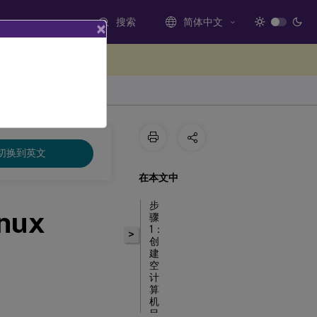
搜索
简体中文
×
处提供反馈
切换到英文
在本文中
步
ux
骤
1：
>
创
建
空
计
算
机
目