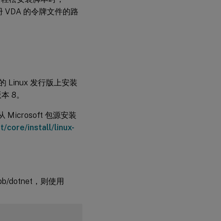
映射
注册 VDA 的令牌文件的路
如
果
未
启
用
本
地
的 Linux 发行版上安装
帐
户
版本 8。
映
射
icrosoft 包源安装
会
怎
/core/install/linux-
样
启
用
本
地
/dotnet，则使用
帐
户
映
射