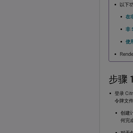
以下功
在
非 
使用
Rende
步骤
登录 Citr
令牌文
创建计
何完
对于创