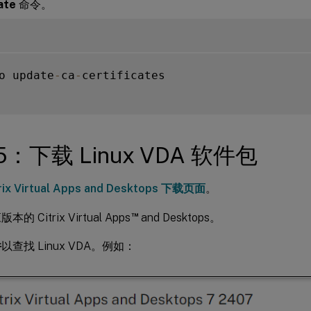
ate
命令。
o update
-
ca
-
certificates

5：下载 Linux VDA 软件包
trix Virtual Apps and Desktops 下载页面
。
™
的 Citrix Virtual Apps
and Desktops。
件
以查找 Linux VDA。例如：