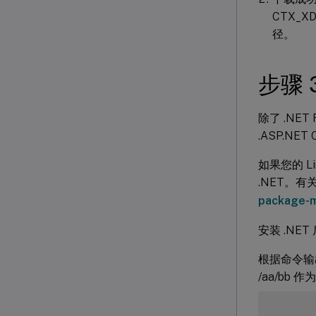
CTX_X
径。
步骤 
除了 .NET
.ASP.NE
如果您的 L
.NET。
package-
安装 .NE
根据命令输出
/aa/bb 