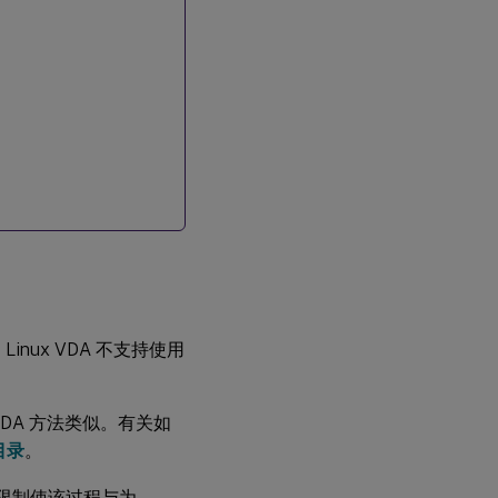
包
步骤
6：
安装
Linux
VDA
软件
包
步骤
7：安
装
NVIDIA
GRID
驱动程
ux VDA 不支持使用
序
步
 VDA 方法类似。有关如
骤
8：
目录
。
指
定
些限制使该过程与为