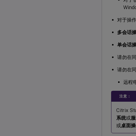
Win
对于操
多会话
单会话
请勿在同一
请勿在
远程
注意：
Citri
系统
或
服
或
桌面操