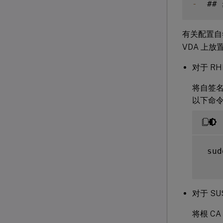
-
  ##
有关配置自
VDA 上放
对于 RHE
将自签名 
以下命
 sud
对于 SUS
将根 C