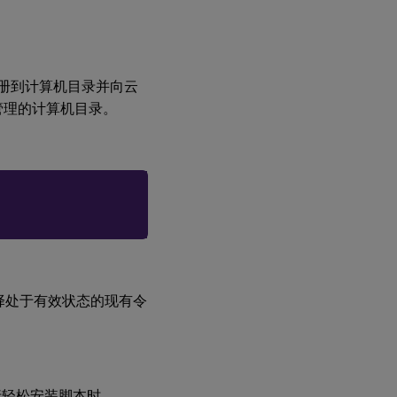
步骤
10：运
行
XDPing
注册到计算机目录并向云
源管理的计算机目录。
步骤
11：
运行
Linux
VDA
步骤
12：
创建
交付
组
择处于有效状态的现有令
步骤
13：
启用
本地
帐户
行轻松安装脚本时，