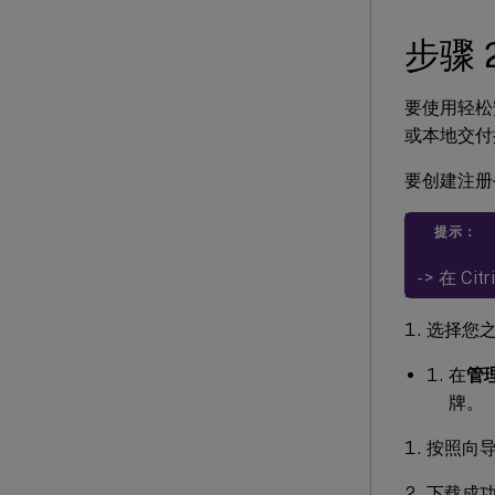
步骤
要使用轻松
或本地交付
要创建注册令牌
提示：
- > 在 C
选择您
在
管
牌。
按照向
下载成