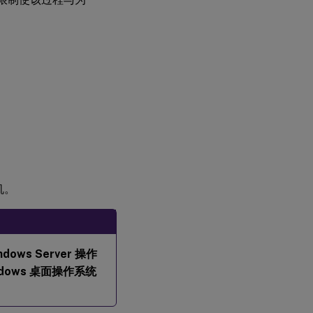
要
使
用
的
数
据
库
步骤
9：
运行
轻松
安装
脚本
以配
机。
置环
境和
VDA
以完
成安
装
ndows Server 操作
ndows 桌面操作系统
ctxinstall.sh